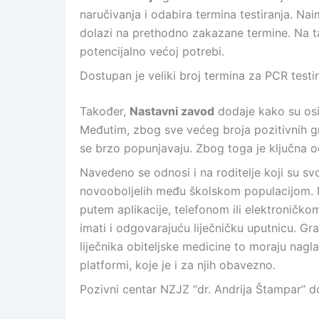
naručivanja i odabira termina testiranja. Nai
dolazi na prethodno zakazane termine. Na ta
potencijalno većoj potrebi.
Dostupan je veliki broj termina za PCR testi
Također,
Nastavni zavod
dodaje kako su osi
Međutim, zbog sve većeg broja pozitivnih g
se brzo popunjavaju. Zbog toga je ključna o
Navedeno se odnosi i na roditelje koji su svoj
novooboljelih među školskom populacijom. 
putem aplikacije, telefonom ili elektronič
imati i odgovarajuću liječničku uputnicu. Gr
liječnika obiteljske medicine to moraju nag
platformi, koje je i za njih obavezno.
Pozivni centar NZJZ “dr. Andrija Štampar” 