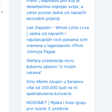
Freon | Rashladni plin koji je
e
desetljećima mijenjao svijet, a
 u
zatim postao jedna od najvećih
ekoloških prijetnji
Led Zeppelin – Whole Lotta Love
| Jedna od najvećih i
najutjecajnijih rock pjesama svih
vremena s legendarnim riffom
Jimmyja Pagea
Stefany predstavlja novu
ljubavnu pjesmu “U tvojim
rukama”
Dino Merlin okupio u Sarajevu
više od 200.000 ljudi na tri
spektakularna koncerta
NOGOMET | Rijeka i Ilves igraju
prvi susret 3. pretkola