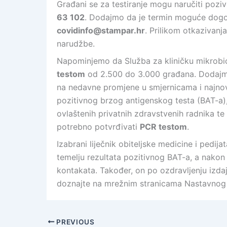
Građani se za testiranje mogu naručiti pozi
63 102
. Dodajmo da je termin moguće dogovor
covidinfo@stampar.hr
. Prilikom otkazivanj
narudžbe.
Napominjemo da Služba za kliničku mikrobio
testom
od 2.500 do 3.000 građana. Dodajmo
na nedavne promjene u smjernicama i najnovi
pozitivnog brzog antigenskog testa (BAT-a)
ovlaštenih privatnih zdravstvenih radnika te i
potrebno potvrđivati
PCR testom
.
Izabrani liječnik obiteljske medicine i pedij
temelju rezultata pozitivnog BAT-a, a nakon
kontakata. Također, on po ozdravljenju izda
doznajte na mrežnim stranicama Nastavnog
PREVIOUS