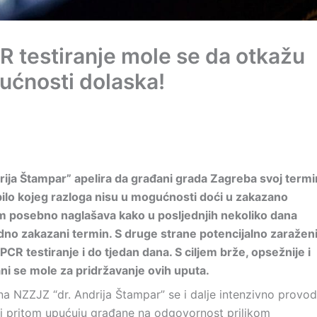
R testiranje mole se da otkažu
ućnosti dolaska!
rija Štampar” apelira da građani grada Zagreba svoj termi
bilo kojeg razloga nisu u mogućnosti doći u zakazano
om posebno naglašava kako u posljednjih nekoliko dana
odno zakazani termin. S druge strane potencijalno zaražen
CR testiranje i do tjedan dana. S ciljem brže, opsežnije i
ni se mole za pridržavanje ovih uputa.
na NZZJZ “dr. Andrija Štampar” se i dalje intenzivno provo
ci pritom upućuju građane na odgovornost prilikom