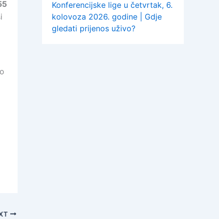
55
Konferencijske lige u četvrtak, 6.
i
kolovoza 2026. godine | Gdje
gledati prijenos uživo?
mo
a
XT