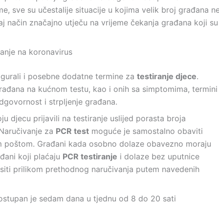
me, sve su učestalije situacije u kojima velik broj građana n
j način značajno utječu na vrijeme čekanja građana koji su
ranje na koronavirus
gurali i posebne dodatne termine za
testiranje djece
.
rađana na kućnom testu, kao i onih sa simptomima, termini
dgovornost i strpljenje građana.
u djecu prijavili na testiranje uslijed porasta broja
Naručivanje za
PCR test
moguće je samostalno obaviti
kom poštom. Građani kada osobno dolaze obavezno moraju
ađani koji plaćaju
PCR testiranje
i dolaze bez uputnice
lasiti prilikom prethodnog naručivanja putem navedenih
dostupan je sedam dana u tjednu od 8 do 20 sati