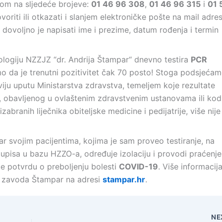
vom na sljedeće brojeve:
01 46 96 308
,
01 46 96 315
i
01 
iti ili otkazati i slanjem elektroničke pošte na mail adres
a dovoljno je napisati ime i prezime, datum rođenja i termin
logiju NZZJZ “dr. Andrija Štampar“ dnevno testira
PCR
 da je trenutni pozitivitet čak 70 posto! Stoga podsjeća
ju uputu Ministarstva zdravstva, temeljem koje rezultate
, obavljenog u ovlaštenim zdravstvenim ustanovama ili kod
zabranih liječnika obiteljske medicine i pedijatrije, više nije
atar svojim pacijentima, kojima je sam proveo testiranje, na
 upisa u bazu HZZO-a, određuje izolaciju i provodi praćenje
je potvrdu o preboljenju bolesti
COVID-19
. Više informacij
 zavoda Štampar na adresi
stampar.hr
.
NE