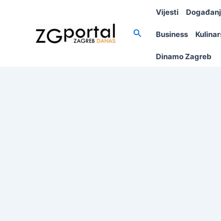
Skip
Vijesti
Događan
to
content
Search
Business
Kulina
Dinamo Zagreb