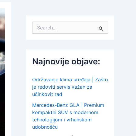
S
e
a
r
c
h
Najnovije objave:
f
o
r
:
Održavanje klima uređaja | Zašto
je redoviti servis važan za
učinkovit rad
Mercedes-Benz GLA | Premium
kompaktni SUV s modernom
tehnologijom i vrhunskom
udobnošću