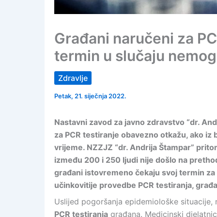
Građani naručeni za PC
termin u slučaju nemog
Zdravlje
Petak, 21. siječnja 2022.
Nastavni zavod za javno zdravstvo “dr. And
za PCR testiranje obavezno otkažu, ako iz 
vrijeme. NZZJZ “dr. Andrija Štampar” prit
između 200 i 250 ljudi nije došlo na preth
građani istovremeno čekaju svoj termin za P
učinkovitije provedbe PCR testiranja, građa
Uslijed pogoršanja epidemiološke situacije, 
PCR testiranja
građana. Medicinski djelatni