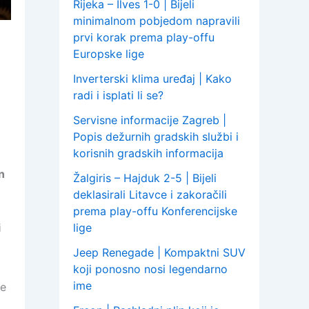
Rijeka – Ilves 1-0 | Bijeli
minimalnom pobjedom napravili
prvi korak prema play-offu
Europske lige
Inverterski klima uređaj | Kako
radi i isplati li se?
Servisne informacije Zagreb |
Popis dežurnih gradskih službi i
korisnih gradskih informacija
n
Žalgiris – Hajduk 2-5 | Bijeli
deklasirali Litavce i zakoračili
prema play-offu Konferencijske
i
lige
Jeep Renegade | Kompaktni SUV
koji ponosno nosi legendarno
ime
de