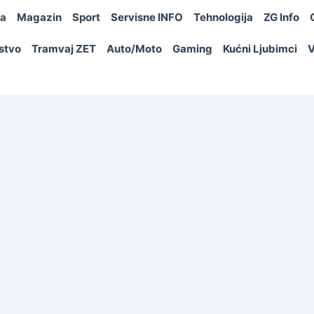
ja
Magazin
Sport
Servisne INFO
Tehnologija
ZG Info
rstvo
Tramvaj ZET
Auto/Moto
Gaming
Kućni Ljubimci
V