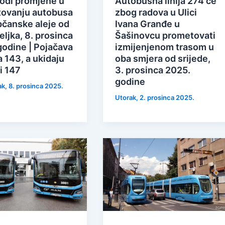
odi promjene u
Autobusna linija 274 će
ovanju autobusa
zbog radova u Ulici
pčanske aleje od
Ivana Granđe u
ljka, 8. prosinca
Šašinovcu prometovati
godine | Pojačava
izmijenjenom trasom u
ja 143, a ukidaju
oba smjera od srijede,
i 147
3. prosinca 2025.
godine
ak, 8. prosinca 2025.
Utorak, 2. prosinca 2025.