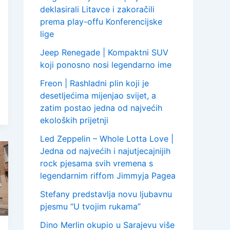
deklasirali Litavce i zakoračili
prema play-offu Konferencijske
lige
Jeep Renegade | Kompaktni SUV
koji ponosno nosi legendarno ime
Freon | Rashladni plin koji je
desetljećima mijenjao svijet, a
zatim postao jedna od najvećih
ekoloških prijetnji
Led Zeppelin – Whole Lotta Love |
Jedna od najvećih i najutjecajnijih
rock pjesama svih vremena s
legendarnim riffom Jimmyja Pagea
Stefany predstavlja novu ljubavnu
pjesmu “U tvojim rukama”
Dino Merlin okupio u Sarajevu više