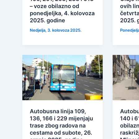
– voze obilazno od
ovih lin
ponedjeljka, 4. kolovoza
četvrta
2025. godine
2025. 
Nedjelja, 3. kolovoza 2025.
Ponedjelj
Autobusna linija 109,
Autobus
136, 166 i 229 mijenjaju
140 i 
trase zbog radova na
obilaz
cestama od subote, 26.
raskri