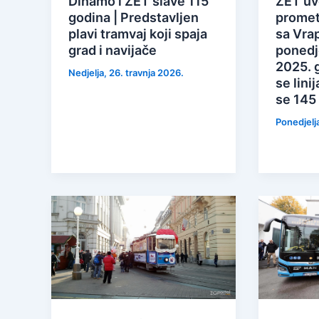
Dinamo i ZET slave 115
ZET uv
godina | Predstavljen
promet
plavi tramvaj koji spaja
sa Vra
grad i navijače
ponedje
2025. 
Nedjelja, 26. travnja 2026.
se lini
se 145 
Ponedjelj