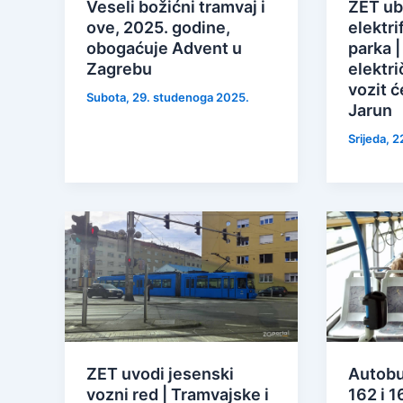
Veseli božićni tramvaj i
ZET ub
ove, 2025. godine,
elektri
obogaćuje Advent u
parka 
Zagrebu
elektr
vozit ć
Subota, 29. studenoga 2025.
Jarun
Srijeda, 2
ZET uvodi jesenski
Autobus
vozni red | Tramvajske i
162 i 