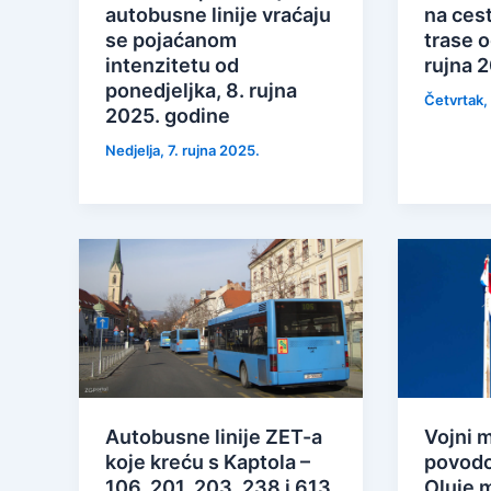
autobusne linije vraćaju
na ces
se pojaćanom
trase o
intenzitetu od
rujna 
ponedjeljka, 8. rujna
Četvrtak,
2025. godine
Nedjelja, 7. rujna 2025.
Autobusne linije ZET-a
Vojni 
koje kreću s Kaptola –
povodo
106, 201, 203, 238 i 613
Oluje m