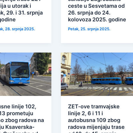
ija u utorak i
ceste u Sesvetama od
k, 29. i 31. srpnja
26. srpnja do 24.
godine
kolovoza 2025. godine
ak, 28. srpnja 2025.
Petak, 25. srpnja 2025.
ne linije 102,
ZET-ove tramvajske
613 prometuju
linije 2, 6 i 11 i
no zbog radova na
autobusna 109 zbog
žju Ksaverska-
radova mijenjaju trase