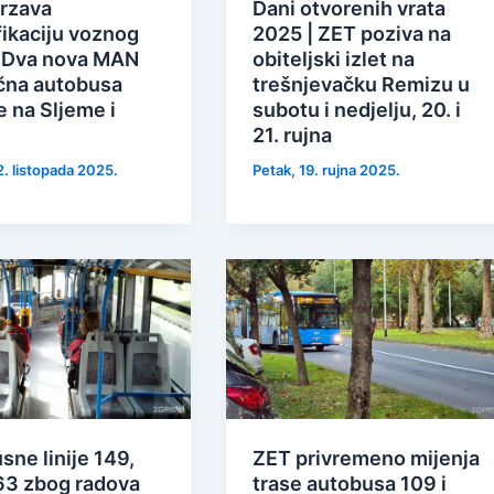
rzava
Dani otvorenih vrata
fikaciju voznog
2025 | ZET poziva na
| Dva nova MAN
obiteljski izlet na
ična autobusa
trešnjevačku Remizu u
e na Sljeme i
subotu i nedjelju, 20. i
21. rujna
2. listopada 2025.
Petak, 19. rujna 2025.
ne linije 149,
ZET privremeno mijenja
163 zbog radova
trase autobusa 109 i