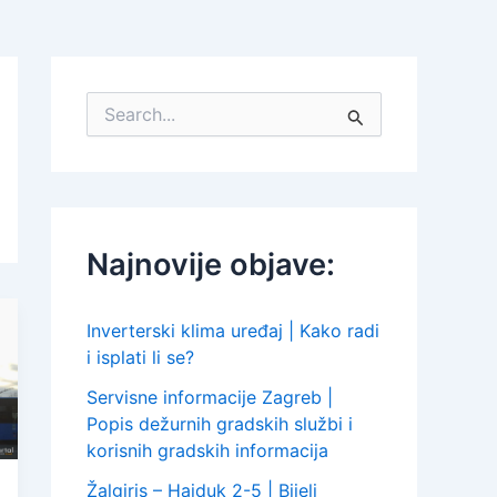
S
e
a
r
c
h
f
Najnovije objave:
o
r
:
Inverterski klima uređaj | Kako radi
i isplati li se?
Servisne informacije Zagreb |
Popis dežurnih gradskih službi i
korisnih gradskih informacija
Žalgiris – Hajduk 2-5 | Bijeli