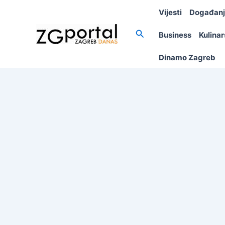
Skip
Vijesti
Događan
to
content
Search
Business
Kulina
Dinamo Zagreb