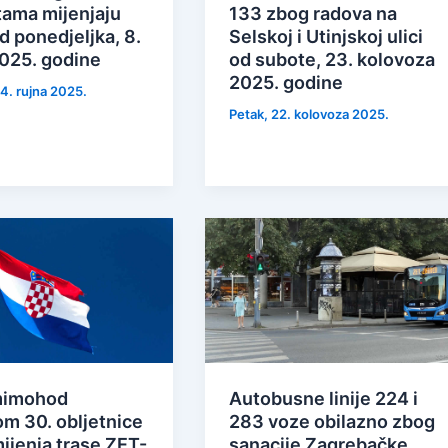
tama mijenjaju
133 zbog radova na
d ponedjeljka, 8.
Selskoj i Utinjskoj ulici
2025. godine
od subote, 23. kolovoza
2025. godine
 4. rujna 2025.
Petak, 22. kolovoza 2025.
mimohod
Autobusne linije 224 i
m 30. obljetnice
283 voze obilazno zbog
ijenja trase ZET-
sanacije Zagrebačke