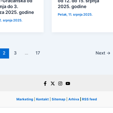
i-Gračanska od
od 12. do 15. srpnja
nja do 3.
2025. godine
za 2025. godine
Petak, 11. srpnja 2025.
2. srpnja 2025.
2
3
…
17
Next
→
Marketing
|
Kontakt
|
Sitemap
|
Arhiva
|
RSS feed