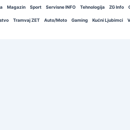
ja
Magazin
Sport
Servisne INFO
Tehnologija
ZG Info
rstvo
Tramvaj ZET
Auto/Moto
Gaming
Kućni Ljubimci
V