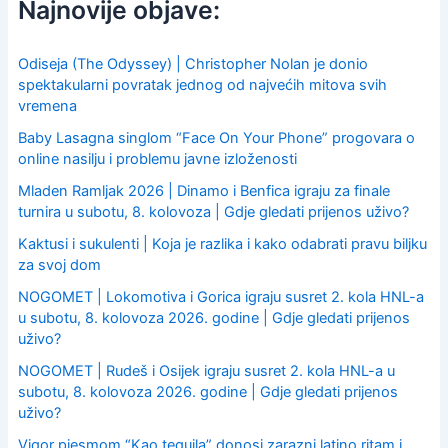
Najnovije objave:
h
f
o
Odiseja (The Odyssey) | Christopher Nolan je donio
r
spektakularni povratak jednog od najvećih mitova svih
:
vremena
Baby Lasagna singlom “Face On Your Phone” progovara o
online nasilju i problemu javne izloženosti
Mladen Ramljak 2026 | Dinamo i Benfica igraju za finale
turnira u subotu, 8. kolovoza | Gdje gledati prijenos uživo?
Kaktusi i sukulenti | Koja je razlika i kako odabrati pravu biljku
za svoj dom
NOGOMET | Lokomotiva i Gorica igraju susret 2. kola HNL-a
u subotu, 8. kolovoza 2026. godine | Gdje gledati prijenos
uživo?
NOGOMET | Rudeš i Osijek igraju susret 2. kola HNL-a u
subotu, 8. kolovoza 2026. godine | Gdje gledati prijenos
uživo?
Vigor pjesmom “Kao tequila” donosi zarazni latino ritam i