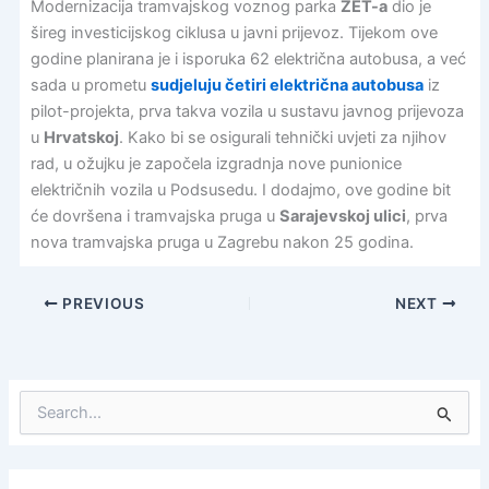
Modernizacija tramvajskog voznog parka
ZET-a
dio je
šireg investicijskog ciklusa u javni prijevoz. Tijekom ove
godine planirana je i isporuka 62 električna autobusa, a već
sada u prometu
sudjeluju četiri električna autobusa
iz
pilot-projekta, prva takva vozila u sustavu javnog prijevoza
u
Hrvatskoj
. Kako bi se osigurali tehnički uvjeti za njihov
rad, u ožujku je započela izgradnja nove punionice
električnih vozila u Podsusedu. I dodajmo, ove godine bit
će dovršena i tramvajska pruga u
Sarajevskoj ulici
, prva
nova tramvajska pruga u Zagrebu nakon 25 godina.
PREVIOUS
NEXT
S
e
a
r
c