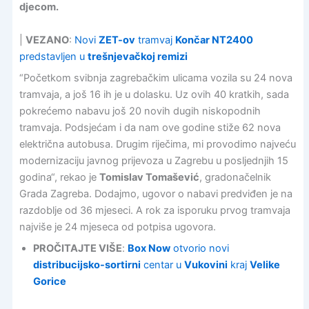
djecom.
|
VEZANO
:
Novi
ZET-ov
tramvaj
Končar NT2400
predstavljen u
trešnjevačkoj remizi
“Početkom svibnja zagrebačkim ulicama vozila su 24 nova
tramvaja, a još 16 ih je u dolasku. Uz ovih 40 kratkih, sada
pokrećemo nabavu još 20 novih dugih niskopodnih
tramvaja. Podsjećam i da nam ove godine stiže 62 nova
električna autobusa. Drugim riječima, mi provodimo najveću
modernizaciju javnog prijevoza u Zagrebu u posljednjih 15
godina“, rekao je
Tomislav Tomašević
, gradonačelnik
Grada Zagreba. Dodajmo, ugovor o nabavi predviđen je na
razdoblje od 36 mjeseci. A rok za isporuku prvog tramvaja
najviše je 24 mjeseca od potpisa ugovora.
PROČITAJTE VIŠE
:
Box Now
otvorio novi
distribucijsko-sortirni
centar u
Vukovini
kraj
Velike
Gorice