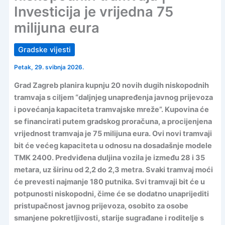
Investicija je vrijedna 75
milijuna eura
Gradske vijesti
Petak, 29. svibnja 2026.
Grad Zagreb planira kupnju 20 novih dugih niskopodnih
tramvaja s ciljem “daljnjeg unapređenja javnog prijevoza
i povećanja kapaciteta tramvajske mreže”. Kupovina će
se financirati putem gradskog proračuna, a procijenjena
vrijednost tramvaja je 75 milijuna eura. Ovi novi tramvaji
bit će većeg kapaciteta u odnosu na dosadašnje modele
TMK 2400. Predviđena duljina vozila je između 28 i 35
metara, uz širinu od 2,2 do 2,3 metra. Svaki tramvaj moći
će prevesti najmanje 180 putnika. Svi tramvaji bit će u
potpunosti niskopodni, čime će se dodatno unaprijediti
pristupačnost javnog prijevoza, osobito za osobe
smanjene pokretljivosti, starije sugrađane i roditelje s