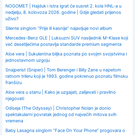
o
NOGOMET | Hajduk i Istra igrat će susret 2. kola HNL-a u
r
nedjelju, 8. kolovoza 2026. godine | Gdje gledati prijenos
:
uživo?
Silente singlom “Prije ili kasnije” najavljuje novi album
Mercedes-Benz GLE | Luksuzni SUV nasljednik M-Klase koji
već desetljećima postavlja standarde premium segmenta
Aloe vera | Sukulentna biljka poznata po svojim svojstvima i
jednostavnom uzgoju
Snajperist (Sniper) | Tom Berenger i Billy Zane u napetom
ratnom trileru koji je 1993. godine pokrenuo poznatu filmsku
franšizu
Aloe vera u stanu | Kako je uzgajati, zalijevati i pravilno
njegovati
Odiseja (The Odyssey) | Christopher Nolan je donio
spektakularni povratak jednog od najvećih mitova svih
vremena
Baby Lasagna singlom “Face On Your Phone” progovara o