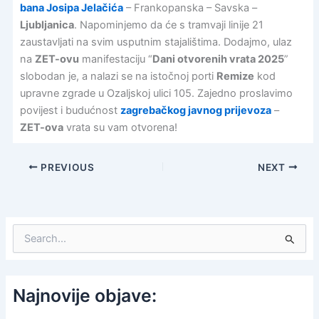
bana Josipa Jelačića
– Frankopanska – Savska –
Ljubljanica
. Napominjemo da će s tramvaji linije 21
zaustavljati na svim usputnim stajalištima. Dodajmo, ulaz
na
ZET-ovu
manifestaciju “
Dani otvorenih vrata 2025
”
slobodan je, a nalazi se na istočnoj porti
Remize
kod
upravne zgrade u Ozaljskoj ulici 105. Zajedno proslavimo
povijest i budućnost
zagrebačkog javnog prijevoza
–
ZET-ova
vrata su vam otvorena!
PREVIOUS
NEXT
S
e
a
r
c
Najnovije objave:
h
f