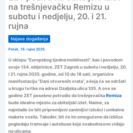
na trešnjevačku Remizu u
subotu i nedjelju, 20. i 21.
rujna
Najave događanja
Petak, 19. rujna 2025.
U sklopu “Europskog tjedna mobilnosti”, kao i povodom
svoje 134. obljetnice, ZET Zagreb u subotu i nedjelju, 20.
i 21. rujna 2025. godine, od 10 do 18 sati, organizira
manifestaciju “Dani otvorenih vrata”, a koja će se održati
u krugu tvrtke na adresi Ozaljska ulica 105. A ove se
godine ZET posebno potrudio da trešnjevačka
Remiza
bude idealno mjesto za obiteljski izlet. Naime, za
najmlađe će biti pripremljeni zanimljivi izlošci i unikatne
makete vozila. Također, bit će im omogućeno da izbliza
pogledaju tramvaje i autobuse koje svakodnevno viđaju
na ulicama.