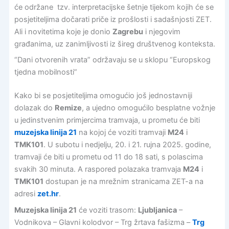
će održane tzv. interpretacijske šetnje tijekom kojih će se
posjetiteljima dočarati priče iz prošlosti i sadašnjosti ZET.
Ali i novitetima koje je donio
Zagrebu
i njegovim
građanima, uz zanimljivosti iz šireg društvenog konteksta.
“Dani otvorenih vrata” održavaju se u sklopu “Europskog
tjedna mobilnosti”
Kako bi se posjetiteljima omogućio još jednostavniji
dolazak do
Remize
, a ujedno omogućilo besplatne vožnje
u jedinstvenim primjercima tramvaja, u prometu će biti
muzejska linija 21
na kojoj će voziti tramvaji
M24
i
TMK101
. U subotu i nedjelju, 20. i 21. rujna 2025. godine,
tramvaji će biti u prometu od 11 do 18 sati, s polascima
svakih 30 minuta. A raspored polazaka tramvaja
M24
i
TMK101
dostupan je na mrežnim stranicama ZET-a na
adresi
zet.hr
.
Muzejska linija 21
će voziti trasom:
Ljubljanica
–
Vodnikova – Glavni kolodvor – Trg žrtava fašizma –
Trg