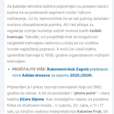
Za ljubitelje tehničke baštine pripremljeni su posebni izlošci
kojima će se predstaviti segmenti vozila i njihovo
održavanja. Uz to, demonstrirat će se rad putnog računala i
sustava obavještavanja putnika. Ali i rad sklopa za
regulacije vožnje i kočenja vučnih motora starih
čeških
tramvaja
. Također, svi posjetitelji imat će mogućnost
razgledati tramvajsku radionicu u kojoj se na vozilima
izvode najsloženiji popravci. A moći će i obići kultno
spremište tramvaja iz 1936. godine organiziranom vožnjom
tramvajem.
PROČITAJTE VIŠE:
Rukometni klub Zagreb
predstavio
nove
Adidas dresove
za sezonu
2025./2026.
Pripremljen je i prikaz razvoja tramvajskih linija od 1982.
godine do danas. A bit će postavljen i “
photo point
” – stara
kabina
žičare Sljeme
. Kao nostalgično mjesto za posebne
fotke za društvene mreže… U subotu, 20. rujna, u 11 i 17
sati, uz stručno vodstvo interpretatorice
Katarine Fruk
, bit