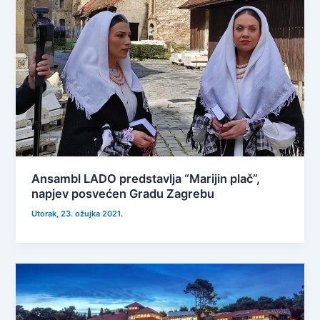
Ansambl LADO predstavlja “Marijin plač”,
napjev posvećen Gradu Zagrebu
Utorak, 23. ožujka 2021.