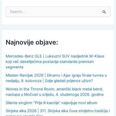
S
e
a
r
c
h
f
Najnovije objave:
o
r
:
Mercedes-Benz GLE | Luksuzni SUV nasljednik M-Klase
koji već desetljećima postavlja standarde premium
segmenta
Mladen Ramljak 2026 | Dinamo i Ajax igraju finale turnira u
nedjelju, 9. kolovoza | Gdje gledati prijenos uživo?
Wolves in the Throne Room, američki black metal bend,
nastupa u Močvari u srijedu, 4. studenoga 2026. godine
Silente singlom “Prije ili kasnije” najavljuje novi album
Sinjska alka 2026 | 311. Sinjska alka čuva stoljetnu tradiciju i