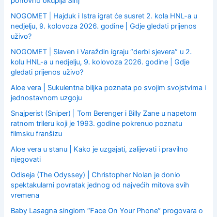
ponovno okuplja Sinj
NOGOMET | Hajduk i Istra igrat će susret 2. kola HNL-a u
nedjelju, 9. kolovoza 2026. godine | Gdje gledati prijenos
uživo?
NOGOMET | Slaven i Varaždin igraju “derbi sjevera” u 2.
kolu HNL-a u nedjelju, 9. kolovoza 2026. godine | Gdje
gledati prijenos uživo?
Aloe vera | Sukulentna biljka poznata po svojim svojstvima i
jednostavnom uzgoju
Snajperist (Sniper) | Tom Berenger i Billy Zane u napetom
ratnom trileru koji je 1993. godine pokrenuo poznatu
filmsku franšizu
Aloe vera u stanu | Kako je uzgajati, zalijevati i pravilno
njegovati
Odiseja (The Odyssey) | Christopher Nolan je donio
spektakularni povratak jednog od najvećih mitova svih
vremena
Baby Lasagna singlom “Face On Your Phone” progovara o