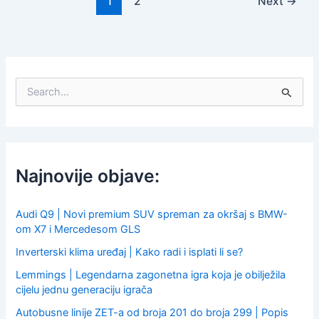
1
2
Next
→
S
e
a
r
c
h
f
Najnovije objave:
o
r
:
Audi Q9 | Novi premium SUV spreman za okršaj s BMW-
om X7 i Mercedesom GLS
Inverterski klima uređaj | Kako radi i isplati li se?
Lemmings | Legendarna zagonetna igra koja je obilježila
cijelu jednu generaciju igrača
Autobusne linije ZET-a od broja 201 do broja 299 | Popis