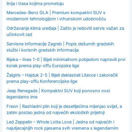
linija i trasa kojima prometuju
Mercedes-Benz GLA | Premium kompaktni SUV s
modernom tehnologijom i vrhunskom udobnošću
Održavanje klima uređaja | Zašto je redoviti servis važan za
učinkovit rad
Servisne informacije Zagreb | Popis dežurnih gradskih
službi i korisnih gradskih informacija
Rijeka – Ilves 1-0 | Bijeli minimalnom pobjedom napravili prvi
korak prema play-offu Europske lige
Žalgiris – Hajduk 2-5 | Bijeli deklasirali Litavce i zakoračili
prema play-offu Konferencijske lige
Jeep Renegade | Kompaktni SUV koji ponosno nosi
legendarno ime
Freon | Rashladni plin koji je desetljećima mijenjao svijet, a
zatim postao jedna od najvećih ekoloških prijetnji
Led Zeppelin – Whole Lotta Love | Jedna od najvećih i
najutjecajnijih rock pjesama svih vremena s legendarnim