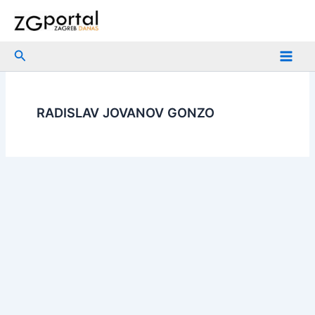
Skip
to
content
Search
RADISLAV JOVANOV GONZO