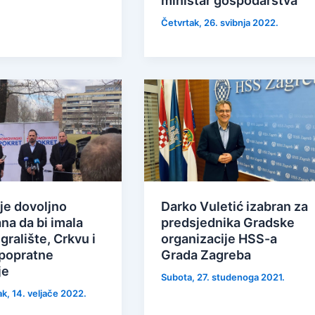
ministar gospodarstva
Četvrtak, 26. svibnja 2022.
je dovoljno
Darko Vuletić izabran za
na da bi imala
predsjednika Gradske
igralište, Crkvu i
organizacije HSS-a
 popratne
Grada Zagreba
je
Subota, 27. studenoga 2021.
k, 14. veljače 2022.