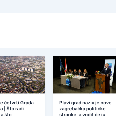
e četvrti Grada
Plavi grad naziv je nove
 | Što radi
zagrebačka političke
 a što
stranke, a vodit će ju