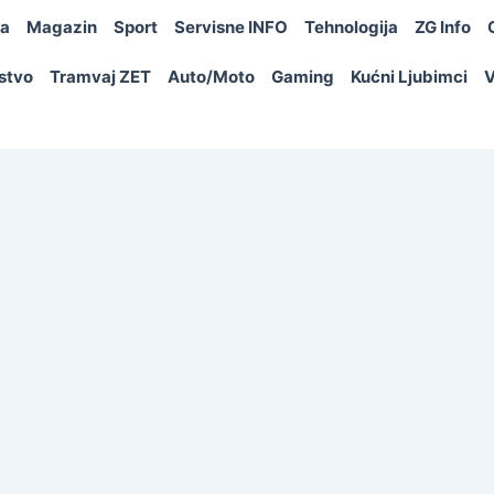
ja
Magazin
Sport
Servisne INFO
Tehnologija
ZG Info
rstvo
Tramvaj ZET
Auto/Moto
Gaming
Kućni Ljubimci
V