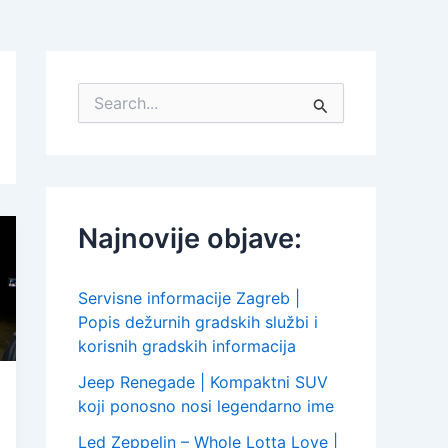
S
e
a
r
c
h
f
Najnovije objave:
o
r
:
Servisne informacije Zagreb |
Popis dežurnih gradskih službi i
korisnih gradskih informacija
Jeep Renegade | Kompaktni SUV
koji ponosno nosi legendarno ime
Led Zeppelin – Whole Lotta Love |