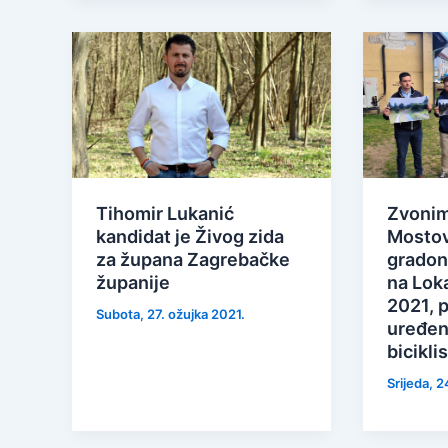
Tihomir Lukanić
Zvonim
kandidat je Živog zida
Mostov
za župana Zagrebačke
gradon
županije
na Lok
2021, 
Subota, 27. ožujka 2021.
uređenj
bicikli
Srijeda, 2