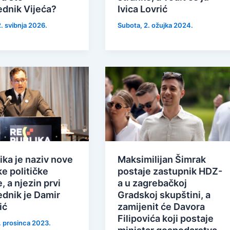
ednik Vijeća?
Ivica Lovrić
. svibnja 2026.
Subota, 2. ožujka 2024.
ika je naziv nove
Maksimilijan Šimrak
e političke
postaje zastupnik HDZ-
, a njezin prvi
a u zagrebačkoj
ednik je Damir
Gradskoj skupštini, a
ić
zamijenit će Davora
Filipovića koji postaje
. prosinca 2023.