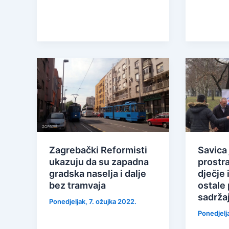
Zagrebački Reformisti
Savica 
ukazuju da su zapadna
prostra
gradska naselja i dalje
dječje 
bez tramvaja
ostale
sadrža
Ponedjeljak, 7. ožujka 2022.
Ponedjelja