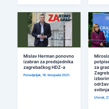
Mislav Herman ponovno
Mirosl
izabran za predsjednika
potpis
zagrebačkog HDZ-a
za gra
Zagreb
Ponedjeljak, 18. listopada 2021.
izborim
održava
svibnj
Utorak, 27