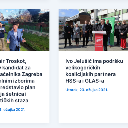
ir Troskot,
Ivo Jelušić ima podršku
 kandidat za
velikogoričkih
ačelnika Zagreba
koalicijskih partnera
alnim izborima
HSS-a i GLAS-a
predstavio plan
Utorak, 23. ožujka 2021.
a šetnica i
stičkih staza
4. ožujka 2021.