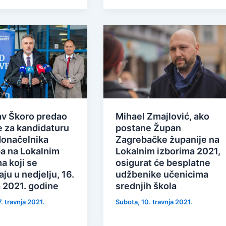
av Škoro predao
Mihael Zmajlović, ako
e za kandidaturu
postane Župan
donačelnika
Zagrebačke županije na
a na Lokalnim
Lokalnim izborima 2021,
a koji se
osigurat će besplatne
ju u nedjelju, 16.
udžbenike učenicima
a 2021. godine
srednjih škola
. travnja 2021.
Subota, 10. travnja 2021.