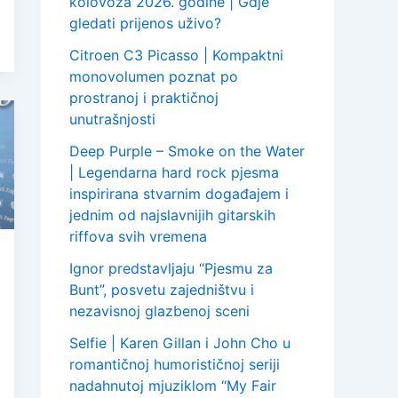
kolovoza 2026. godine | Gdje
gledati prijenos uživo?
Citroen C3 Picasso | Kompaktni
monovolumen poznat po
prostranoj i praktičnoj
unutrašnjosti
Deep Purple – Smoke on the Water
| Legendarna hard rock pjesma
inspirirana stvarnim događajem i
jednim od najslavnijih gitarskih
riffova svih vremena
Ignor predstavljaju “Pjesmu za
Bunt”, posvetu zajedništvu i
nezavisnoj glazbenoj sceni
Selfie | Karen Gillan i John Cho u
romantičnoj humorističnoj seriji
nadahnutoj mjuziklom “My Fair