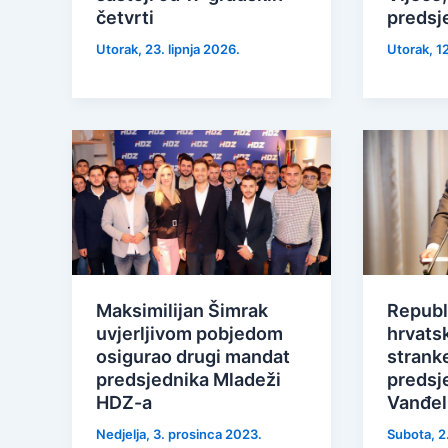
četvrti
predsj
Utorak, 23. lipnja 2026.
Utorak, 12
Maksimilijan Šimrak
Republ
uvjerljivom pobjedom
hrvatsk
osigurao drugi mandat
stranke
predsjednika Mladeži
predsj
HDZ-a
Vanđel
Nedjelja, 3. prosinca 2023.
Subota, 2