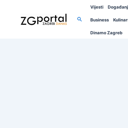
Skip
Vijesti
Događan
to
content
Search
Business
Kulina
Dinamo Zagreb