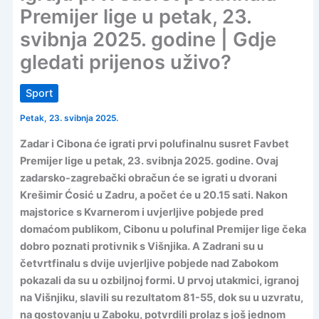
Premijer lige u petak, 23.
svibnja 2025. godine | Gdje
gledati prijenos uživo?
Sport
Petak, 23. svibnja 2025.
Zadar i Cibona će igrati prvi polufinalnu susret Favbet
Premijer lige u petak, 23. svibnja 2025. godine. Ovaj
zadarsko-zagrebački obračun će se igrati u dvorani
Krešimir Ćosić u Zadru, a počet će u 20.15 sati. Nakon
majstorice s Kvarnerom i uvjerljive pobjede pred
domaćom publikom, Cibonu u polufinal Premijer lige čeka
dobro poznati protivnik s Višnjika. A Zadrani su u
četvrtfinalu s dvije uvjerljive pobjede nad Zabokom
pokazali da su u ozbiljnoj formi. U prvoj utakmici, igranoj
na Višnjiku, slavili su rezultatom 81-55, dok su u uzvratu,
na gostovanju u Zaboku, potvrdili prolaz s još jednom