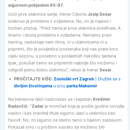
sigurnom pobjedom 65-87.
Uoči prve utakmice serije, trener Cibone
Josip Sesar
istaknuo je probleme s ozljedama. No, on je najavio i
borben pristup. “Pred nama je prva utakmica polufinala. A
imamo i dosta problema s ozljedama. Nemamo pravi
trening, nedostaje nam ritma, ni u utakmicama ni u
pripremi, što je posljedica izostanaka koji nas prate kroz
cijelu sezonu, a posebno u posljednjih nekoliko tjedana.
Ipak, pokušat ćemo se pripremiti najbolje što možemo i
odigrati jednu dobru utakmicu”, rekao je trener
Sesar
.
PROČITAJTE VIŠE:
Zoološki vrt Zagreb
| Družite se s
divljim životinjama
u srcu
parka Maksimir
Na trenerove riječi nadovezao se i kapetan
Krešimir
Radovčić
: “
Zadar
je momčad koja je prošle godine osvojila
naslov i kao branitelj titule sigurno ulazi u utakmicu kao
favorit. No, mi sigurno ne idemo tamo s bijelom zastavom.
Pokazali smo i u prošlom susretu da možemo biti