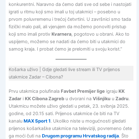
konkurentni. Naravno da ćemo dati sve od sebe i nastojati
igrati u ritmu koji smo imali u toj utakmici – posebno u
prvom poluvremenu i trećoj četvrtini. U završnici smo tada
fizički malo pali, ali vjerujem da možemo ponoviti pristup
koji smo imali protiv
Kvarnera
, pogotovo u obrani. Ako to
uspijemo, možemo se nadati da ćemo biti u utakmici do
samog kraja. I probat ćemo je prelomiti u svoju korist.”
Košarka uživo | Gdje gledati live stream ili TV prijenos
utakmice Zadar – Cibona?
Prvu utakmica polufinala
Favbet Premijer lige
igraju
KK
Zadar
i
KK Cibona Zagreb
u dvorani na
Višnjiku
u
Zadru
.
Utakmicu možete uživo gledati u petak, 23. svibnja 2025.
godine, od 20.15 sati. Prijenos utakmice će biti na TV
kanalu
MAX Sport 1
. Ukoliko niste u mogućnosti gledati
prijenos košarkaške utakmice na televiziji, povremeno ćete
ga moći čuti na
Drugom programu Hrvatskog radija
. Što