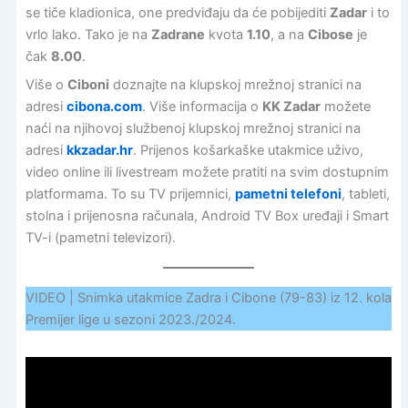
se tiče kladionica, one predviđaju da će pobijediti
Zadar
i to
vrlo lako. Tako je na
Zadrane
kvota
1.10
, a na
Cibose
je
čak
8.00
.
Više o
Ciboni
doznajte na klupskoj mrežnoj stranici na
adresi
cibona.com
. Više informacija o
KK Zadar
možete
naći na njihovoj službenoj klupskoj mrežnoj stranici na
adresi
kkzadar.hr
. Prijenos košarkaške utakmice uživo,
video online ili livestream možete pratiti na svim dostupnim
platformama. To su TV prijemnici,
pametni telefoni
, tableti,
stolna i prijenosna računala, Android TV Box uređaji i Smart
TV-i (pametni televizori).
VIDEO | Snimka utakmice Zadra i Cibone (79-83) iz 12. kola
Premijer lige u sezoni 2023./2024.