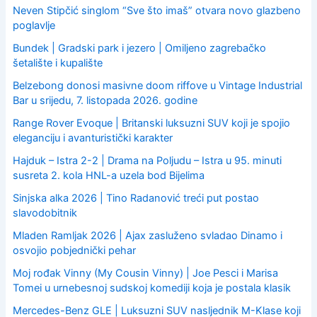
o
Neven Stipčić singlom “Sve što imaš” otvara novo glazbeno
r
poglavlje
:
Bundek | Gradski park i jezero | Omiljeno zagrebačko
šetalište i kupalište
Belzebong donosi masivne doom riffove u Vintage Industrial
Bar u srijedu, 7. listopada 2026. godine
Range Rover Evoque | Britanski luksuzni SUV koji je spojio
eleganciju i avanturistički karakter
Hajduk – Istra 2-2 | Drama na Poljudu – Istra u 95. minuti
susreta 2. kola HNL-a uzela bod Bijelima
Sinjska alka 2026 | Tino Radanović treći put postao
slavodobitnik
Mladen Ramljak 2026 | Ajax zasluženo svladao Dinamo i
osvojio pobjednički pehar
Moj rođak Vinny (My Cousin Vinny) | Joe Pesci i Marisa
Tomei u urnebesnoj sudskoj komediji koja je postala klasik
Mercedes-Benz GLE | Luksuzni SUV nasljednik M-Klase koji