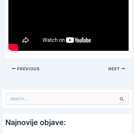
PREVIOUS
NEXT
S
e
a
r
c
Najnovije objave:
h
f