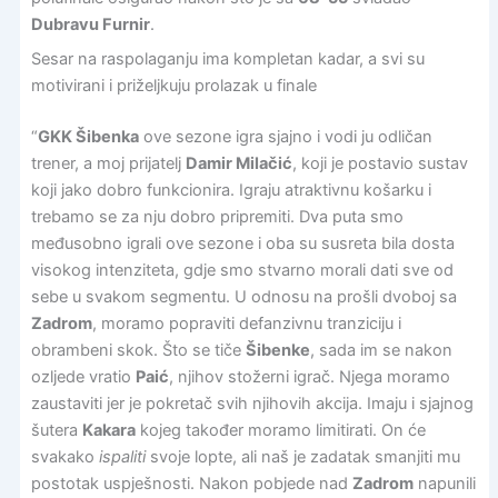
Dubravu Furnir
.
Sesar na raspolaganju ima kompletan kadar, a svi su
motivirani i priželjkuju prolazak u finale
“
GKK Šibenka
ove sezone igra sjajno i vodi ju odličan
trener, a moj prijatelj
Damir Milačić
, koji je postavio sustav
koji jako dobro funkcionira. Igraju atraktivnu košarku i
trebamo se za nju dobro pripremiti. Dva puta smo
međusobno igrali ove sezone i oba su susreta bila dosta
visokog intenziteta, gdje smo stvarno morali dati sve od
sebe u svakom segmentu. U odnosu na prošli dvoboj sa
Zadrom
, moramo popraviti defanzivnu tranziciju i
obrambeni skok. Što se tiče
Šibenke
, sada im se nakon
ozljede vratio
Paić
, njihov stožerni igrač. Njega moramo
zaustaviti jer je pokretač svih njihovih akcija. Imaju i sjajnog
šutera
Kakara
kojeg također moramo limitirati. On će
svakako
ispaliti
svoje lopte, ali naš je zadatak smanjiti mu
postotak uspješnosti. Nakon pobjede nad
Zadrom
napunili