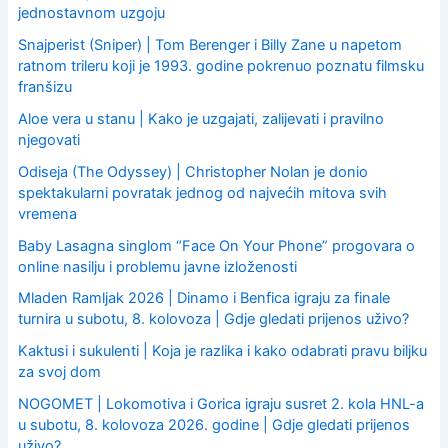
jednostavnom uzgoju
Snajperist (Sniper) | Tom Berenger i Billy Zane u napetom
ratnom trileru koji je 1993. godine pokrenuo poznatu filmsku
franšizu
Aloe vera u stanu | Kako je uzgajati, zalijevati i pravilno
njegovati
Odiseja (The Odyssey) | Christopher Nolan je donio
spektakularni povratak jednog od najvećih mitova svih
vremena
Baby Lasagna singlom “Face On Your Phone” progovara o
online nasilju i problemu javne izloženosti
Mladen Ramljak 2026 | Dinamo i Benfica igraju za finale
turnira u subotu, 8. kolovoza | Gdje gledati prijenos uživo?
Kaktusi i sukulenti | Koja je razlika i kako odabrati pravu biljku
za svoj dom
NOGOMET | Lokomotiva i Gorica igraju susret 2. kola HNL-a
u subotu, 8. kolovoza 2026. godine | Gdje gledati prijenos
uživo?