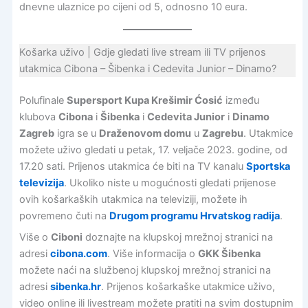
dnevne ulaznice po cijeni od 5, odnosno 10 eura.
Košarka uživo | Gdje gledati live stream ili TV prijenos
utakmica Cibona – Šibenka i Cedevita Junior – Dinamo?
Polufinale
Supersport Kupa Krešimir Ćosić
između
klubova
Cibona
i
Šibenka
i
Cedevita Junior
i
Dinamo
Zagreb
igra se u
Draženovom domu
u
Zagrebu
. Utakmice
možete uživo gledati u petak, 17. veljače 2023. godine, od
17.20 sati. Prijenos utakmica će biti na TV kanalu
Sportska
televizija
. Ukoliko niste u mogućnosti gledati prijenose
ovih košarkaških utakmica na televiziji, možete ih
povremeno čuti na
Drugom programu Hrvatskog radija
.
Više o
Ciboni
doznajte na klupskoj mrežnoj stranici na
adresi
cibona.com
. Više informacija o
GKK Šibenka
možete naći na službenoj klupskoj mrežnoj stranici na
adresi
sibenka.hr
. Prijenos košarkaške utakmice uživo,
video online ili livestream možete pratiti na svim dostupnim