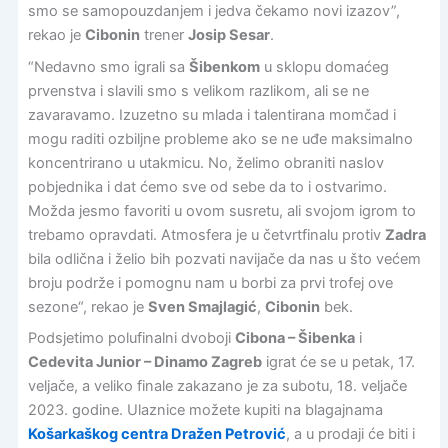
smo se samopouzdanjem i jedva čekamo novi izazov”,
rekao je
Cibonin
trener
Josip Sesar
.
“Nedavno smo igrali sa
Šibenkom
u sklopu domaćeg
prvenstva i slavili smo s velikom razlikom, ali se ne
zavaravamo. Izuzetno su mlada i talentirana momčad i
mogu raditi ozbiljne probleme ako se ne uđe maksimalno
koncentrirano u utakmicu. No, želimo obraniti naslov
pobjednika i dat ćemo sve od sebe da to i ostvarimo.
Možda jesmo favoriti u ovom susretu, ali svojom igrom to
trebamo opravdati. Atmosfera je u četvrtfinalu protiv
Zadra
bila odlična i želio bih pozvati navijače da nas u što većem
broju podrže i pomognu nam u borbi za prvi trofej ove
sezone“, rekao je
Sven Smajlagić
,
Cibonin
bek.
Podsjetimo polufinalni dvoboji
Cibona – Šibenka
i
Cedevita Junior – Dinamo Zagreb
igrat će se u petak, 17.
veljače, a veliko finale zakazano je za subotu, 18. veljače
2023. godine. Ulaznice možete kupiti na blagajnama
Košarkaškog centra Dražen Petrović
, a u prodaji će biti i