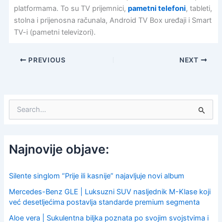
platformama. To su TV prijemnici,
pametni telefoni
, tableti,
stolna i prijenosna računala, Android TV Box uređaji i Smart
TV-i (pametni televizori).
PREVIOUS
NEXT
S
e
a
r
c
Najnovije objave:
h
f
o
Silente singlom “Prije ili kasnije” najavljuje novi album
r
Mercedes-Benz GLE | Luksuzni SUV nasljednik M-Klase koji
:
već desetljećima postavlja standarde premium segmenta
Aloe vera | Sukulentna biljka poznata po svojim svojstvima i