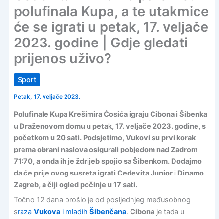
polufinala Kupa, a te utakmice
će se igrati u petak, 17. veljače
2023. godine | Gdje gledati
prijenos uživo?
Sport
Petak, 17. veljače 2023.
Polufinale Kupa Krešimira Ćosića igraju Cibona i Šibenka
u Draženovom domu u petak, 17. veljače 2023. godine, s
početkom u 20 sati. Podsjetimo, Vukovi su prvi korak
prema obrani naslova osigurali pobjedom nad Zadrom
71:70, a onda ih je ždrijeb spojio sa Šibenkom. Dodajmo
da će prije ovog susreta igrati Cedevita Junior i Dinamo
Zagreb, a čiji ogled počinje u 17 sati.
Točno 12 dana prošlo je od posljednjeg međusobnog
s
raza
Vukova
i mladih
Šibenčana
.
Cibona
je tada u