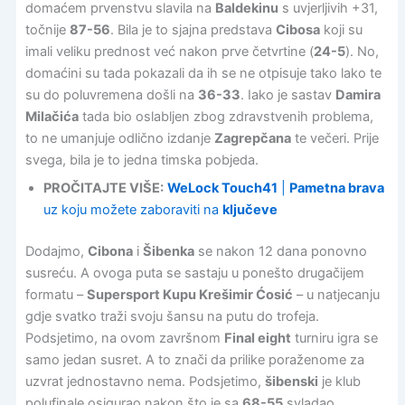
domaćem prvenstvu slavila na
Baldekinu
s uvjerljivih +31,
točnije
87-56
. Bila je to sjajna predstava
Cibosa
koji su
imali veliku prednost već nakon prve četvrtine (
24-5
). No,
domaćini su tada pokazali da ih se ne otpisuje tako lako te
su do poluvremena došli na
36-33
. Iako je sastav
Damira
Milačića
tada bio oslabljen zbog zdravstvenih problema,
to ne umanjuje odlično izdanje
Zagrepčana
te večeri. Prije
svega, bila je to jedna timska pobjeda.
PROČITAJTE VIŠE:
WeLock Touch41
|
Pametna brava
uz koju možete zaboraviti na
ključeve
Dodajmo,
Cibona
i
Šibenka
se nakon 12 dana ponovno
susreću. A ovoga puta se sastaju u ponešto drugačijem
formatu –
Supersport Kupu Krešimir Ćosić
– u natjecanju
gdje svatko traži svoju šansu na putu do trofeja.
Podsjetimo, na ovom završnom
Final eight
turniru igra se
samo jedan susret. A to znači da prilike poraženome za
uzvrat jednostavno nema. Podsjetimo,
šibenski
je klub
polufinale osigurao nakon što je sa
68-55
svladao