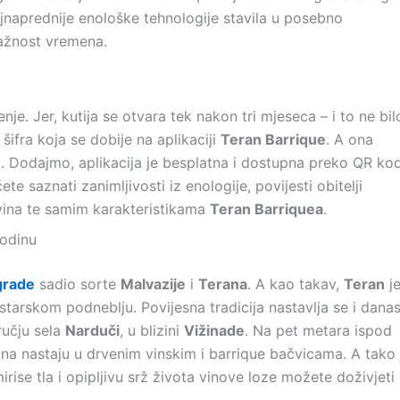
jnaprednije enološke tehnologije stavila u posebno
važnost vremena.
je. Jer, kutija se otvara tek nakon tri mjeseca – i to ne bil
šifra koja se dobije na aplikaciji
Teran Barrique
. A ona
u. Dodajmo, aplikacija je besplatna i dostupna preko QR ko
te saznati zanimljivosti iz enologije, povijesti obitelji
i vina te samim karakteristikama
Teran Barriquea
.
godinu
grade
sadio sorte
Malvazije
i
Terana
. A kao takav,
Teran
j
tarskom podneblju. Povijesna tradicija nastavlja se i danas
ručju sela
Narduči
, u blizini
Vižinade
. Na pet metara ispod
ina nastaju u drvenim vinskim i barrique bačvicama. A tako 
irise tla i opipljivu srž života vinove loze možete doživjeti