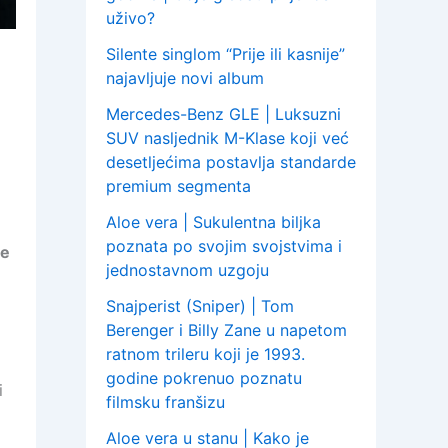
uživo?
Silente singlom “Prije ili kasnije”
najavljuje novi album
Mercedes-Benz GLE | Luksuzni
SUV nasljednik M-Klase koji već
desetljećima postavlja standarde
premium segmenta
Aloe vera | Sukulentna biljka
poznata po svojim svojstvima i
je
jednostavnom uzgoju
Snajperist (Sniper) | Tom
Berenger i Billy Zane u napetom
ratnom trileru koji je 1993.
.
godine pokrenuo poznatu
i
filmsku franšizu
Aloe vera u stanu | Kako je