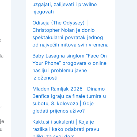
uzgajati, zalijevati i pravilno
njegovati
Odiseja (The Odyssey) |
Christopher Nolan je donio
spektakularni povratak jednog
o
od najvećih mitova svih vremena
da
Baby Lasagna singlom “Face On
Your Phone” progovara o online
nasilju i problemu javne
izloženosti
Mladen Ramljak 2026 | Dinamo i
Benfica igraju za finale turnira u
e
subotu, 8. kolovoza | Gdje
,
gledati prijenos uživo?
je
Kaktusi i sukulenti | Koja je
 u
razlika i kako odabrati pravu
biljku za svoj dom