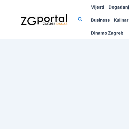
Skip
Vijesti
Događan
to
content
Search
Business
Kulina
Dinamo Zagreb