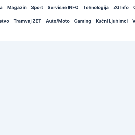
ja
Magazin
Sport
Servisne INFO
Tehnologija
ZG Info
rstvo
Tramvaj ZET
Auto/Moto
Gaming
Kućni Ljubimci
V