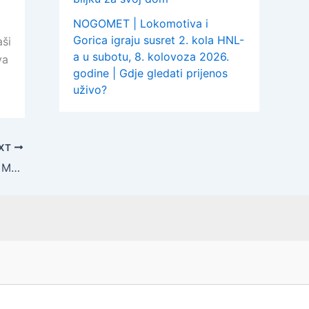
NOGOMET | Lokomotiva i
Gorica igraju susret 2. kola HNL-
aši
a u subotu, 8. kolovoza 2026.
va
godine | Gdje gledati prijenos
uživo?
XT
Zagreb Ladies Open 2022 | Uz Petru Marčinko u drugom kolu ovog teniskog turnira igraju i još tri Hrvatice