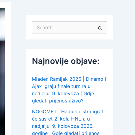
S
e
a
r
c
h
Najnovije objave:
f
o
r
:
Mladen Ramljak 2026 | Dinamo i
Ajax igraju finale turnira u
nedjelju, 9. kolovoza | Gdje
gledati prijenos uživo?
NOGOMET | Hajduk i Istra igrat
će susret 2. kola HNL-a u
nedjelju, 9. kolovoza 2026.
godine | Gdje gledati prijenos