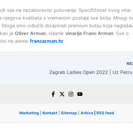
vodi vas na nezaboravno putovanje. Specifičnost ovog vina
dje njegova kvaliteta s vremenom postaje sve bolja. Mnogi n
 Stoga smo odlučili dizajnirati premium kutiju koja naglaša
ekao je
Oliver Arman
, vlasnik
vinarije Franc Arman
. Sve o
nici na adresi
francarman.hr
.
NE
Marketing
|
Kontakt
|
Sitemap
|
Arhiva
|
RSS feed