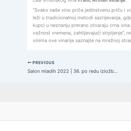
čaši vrhunskog vina
Franc Arman vinarije
.
“Svako naše vino priča jedinstvenu priču i 
leži u tradicionalnoj metodi sazrijevanja, g
kupci u neznanju prerano otvaraju crna vina.
važnost vremena, zahtijevajući strpljenje”, r
vinima ove vinarije saznajte na mrežnoj stra
PREVIOUS
Salon mladih 2022 | 36. po redu izložba vizualnih umjetnika do 35 godina održava se u Meštrovićevom paviljonu od 27. travnja do 19. lipnja