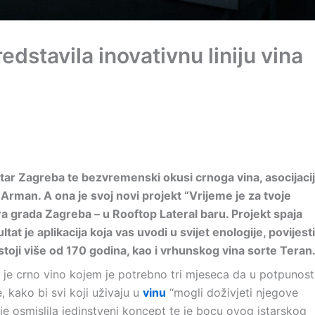
dstavila inovativnu liniju vina
tar Zagreba te bezvremenski okusi crnoga vina, asocijaci
 Arman. A ona je svoj novi projekt “Vrijeme je za tvoje
 grada Zagreba – u Rooftop Lateral baru. Projekt spaja
ltat je aplikacija koja vas uvodi u svijet enologije, povijesti
ostoji više od 170 godina, kao i vrhunskog vina sorte Teran
o je crno vino kojem je potrebno tri mjeseca da u potpunost
kako bi svi koji uživaju u
vinu
“mogli doživjeti njegove
je osmislila jedinstveni koncept te je bocu ovog istarskog