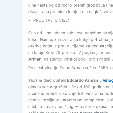
vina nastalog od ručno branih grozdova i na
dizajniranu premium kutiju koja naglašava 
PROČITAJTE VIŠE:
Ona od vinoljubaca zahtijeva posebno strpljen
kako. Naime, za otvaranje kutije potrebna je 
otkriva kada je pravo vrijeme za degustacij
na kutiji. Kroz 28 poruka i 7 poglavlja moći će
Arman
, najstarijoj vinskoj boci, proizvodnj
Povijest vinarije Franc Arman seže u 1850. 
Tada je djed obitelji
Edoardo Arman
u
vino
glavna sorta grožđa više od 100 godina na is
a čine ju brojne ruke vrijednih vinara na pod
zemlje, zrelija te karakterom kompleksnija v
nastalo i ovo vino. Njegov terroir – okuse i m