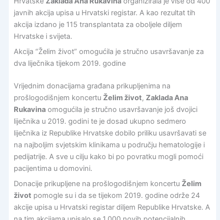
Hrvatske
Zaklada Ana Rukavina
organizirala je više od 400
javnih akcija upisa u Hrvatski registar. A kao rezultat tih
akcija izdano je 115 transplantata za oboljele diljem
Hrvatske i svijeta.
Akcija “Želim život” omogućila je stručno usavršavanje za
dva liječnika tijekom 2019. godine
Vrijednim donacijama građana prikupljenima na
prošlogodišnjem koncertu
Želim život
,
Zaklada Ana
Rukavina
omogućila je stručno usavršavanje još dvojici
liječnika u 2019. godini te je dosad ukupno sedmero
liječnika iz Republike Hrvatske dobilo priliku usavršavati se
na najboljim svjetskim klinikama u području hematologije i
pedijatrije. A sve u cilju kako bi po povratku mogli pomoći
pacijentima u domovini.
Donacije prikupljene na prošlogodišnjem koncertu
Želim
život
pomogle su i da se tijekom 2019. godine održe 24
akcije upisa u Hrvatski registar diljem Republike Hrvatske. A
na tim akcijama upisalo se 1.000 novih potencijalnih