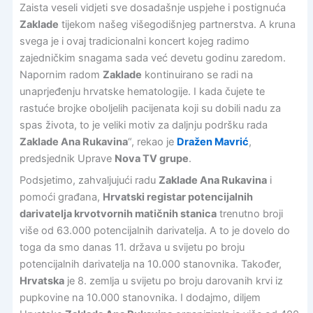
Zaista veseli vidjeti sve dosadašnje uspjehe i postignuća
Zaklade
tijekom našeg višegodišnjeg partnerstva. A kruna
svega je i ovaj tradicionalni koncert kojeg radimo
zajedničkim snagama sada već devetu godinu zaredom.
Napornim radom
Zaklade
kontinuirano se radi na
unaprjeđenju hrvatske hematologije. I kada čujete te
rastuće brojke oboljelih pacijenata koji su dobili nadu za
spas života, to je veliki motiv za daljnju podršku rada
Zaklade Ana Rukavina
“, rekao je
Dražen Mavrić
,
predsjednik Uprave
Nova TV grupe
.
Podsjetimo, zahvaljujući radu
Zaklade Ana Rukavina
i
pomoći građana,
Hrvatski registar potencijalnih
darivatelja krvotvornih matičnih stanica
trenutno broji
više od 63.000 potencijalnih darivatelja. A to je dovelo do
toga da smo danas 11. država u svijetu po broju
potencijalnih darivatelja na 10.000 stanovnika. Također,
Hrvatska
je 8. zemlja u svijetu po broju darovanih krvi iz
pupkovine na 10.000 stanovnika. I dodajmo, diljem