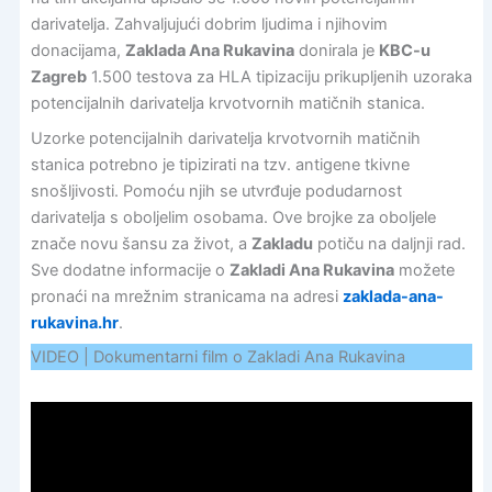
darivatelja. Zahvaljujući dobrim ljudima i njihovim
donacijama,
Zaklada Ana Rukavina
donirala je
KBC-u
Zagreb
1.500 testova za HLA tipizaciju prikupljenih uzoraka
potencijalnih darivatelja krvotvornih matičnih stanica.
Uzorke potencijalnih darivatelja krvotvornih matičnih
stanica potrebno je tipizirati na tzv. antigene tkivne
snošljivosti. Pomoću njih se utvrđuje podudarnost
darivatelja s oboljelim osobama. Ove brojke za oboljele
znače novu šansu za život, a
Zakladu
potiču na daljnji rad.
Sve dodatne informacije o
Zakladi Ana Rukavina
možete
pronaći na mrežnim stranicama na adresi
zaklada-ana-
rukavina.hr
.
VIDEO | Dokumentarni film o Zakladi Ana Rukavina