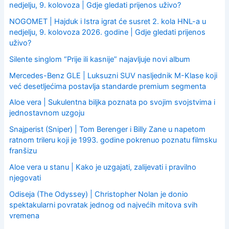
r
nedjelju, 9. kolovoza | Gdje gledati prijenos uživo?
:
NOGOMET | Hajduk i Istra igrat će susret 2. kola HNL-a u
nedjelju, 9. kolovoza 2026. godine | Gdje gledati prijenos
uživo?
Silente singlom “Prije ili kasnije” najavljuje novi album
Mercedes-Benz GLE | Luksuzni SUV nasljednik M-Klase koji
već desetljećima postavlja standarde premium segmenta
Aloe vera | Sukulentna biljka poznata po svojim svojstvima i
jednostavnom uzgoju
Snajperist (Sniper) | Tom Berenger i Billy Zane u napetom
ratnom trileru koji je 1993. godine pokrenuo poznatu filmsku
franšizu
Aloe vera u stanu | Kako je uzgajati, zalijevati i pravilno
njegovati
Odiseja (The Odyssey) | Christopher Nolan je donio
spektakularni povratak jednog od najvećih mitova svih
vremena