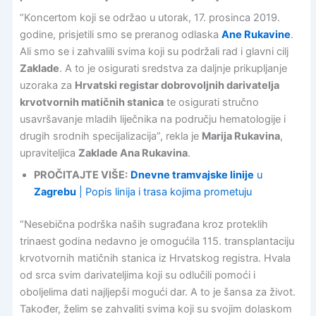
“Koncertom koji se održao u utorak, 17. prosinca 2019.
godine, prisjetili smo se preranog odlaska
Ane Rukavine
.
Ali smo se i zahvalili svima koji su podržali rad i glavni cilj
Zaklade
. A to je osigurati sredstva za daljnje prikupljanje
uzoraka za
Hrvatski registar dobrovoljnih darivatelja
krvotvornih matičnih stanica
te osigurati stručno
usavršavanje mladih liječnika na području hematologije i
drugih srodnih specijalizacija”, rekla je
Marija Rukavina
,
upraviteljica
Zaklade Ana Rukavina
.
PROČITAJTE VIŠE:
Dnevne tramvajske linije
u
Zagrebu
| Popis linija i trasa kojima prometuju
“Nesebična podrška naših sugrađana kroz proteklih
trinaest godina nedavno je omogućila 115. transplantaciju
krvotvornih matičnih stanica iz Hrvatskog registra. Hvala
od srca svim darivateljima koji su odlučili pomoći i
oboljelima dati najljepši mogući dar. A to je šansa za život.
Također, želim se zahvaliti svima koji su svojim dolaskom