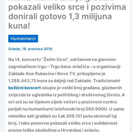
pokazali veliko srce i pozivima
donirali gotovo 1,3 milijuna
kuna!
Humanitarci
Srijeda, 18. prosinca 2019.
Na 14. koncertu “Želim život”, održanom na glavnom
zagrebačkom trgu – Trgu bana Jelačića – u organizaciji
Zaklade Ane Rukavina i Nove TV, prikupljeno je
1.288.443,75 kuna za daljnji rad Zaklade. Tradicionalni
božićni koncert
okupio je veliki broj građana, glazbenih
zvijezda te uglednika iz političkog i društvenog života. A
svi oni su se tijekom cijele večeri u pozivnom centru
javljali na humanitarni telefonski broj 060 9000. U samo
nekoliko sati građani su čak 206.151 puta okrenuli taj
broj. I tako ponovno pokazali veliko srce i solidarnost
prema teško oboljelima u Hrvatskoj i svijetu.