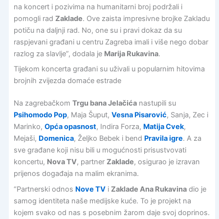
na koncert i pozivima na humanitarni broj podržali i
pomogli rad
Zaklade
. Ove zaista impresivne brojke Zakladu
potiču na daljnji rad. No, one su i pravi dokaz da su
raspjevani građani u centru Zagreba imali i više nego dobar
razlog za slavlje”, dodala je
Marija Rukavina
.
Tijekom koncerta građani su uživali u popularnim hitovima
brojnih zvijezda domaće estrade
Na zagrebačkom
Trgu bana Jelačića
nastupili su
Psihomodo Pop
, Maja Šuput,
Vesna Pisarović
, Sanja, Zec i
Marinko,
Opća opasnost
, Indira Forza,
Matija Cvek
,
Mejaši,
Domenica
, Željko Bebek i bend
Pravila igre
. A za
sve građane koji nisu bili u mogućnosti prisustvovati
koncertu,
Nova TV
, partner
Zaklade
, osigurao je izravan
prijenos događaja na malim ekranima.
“Partnerski odnos
Nove TV
i
Zaklade Ana Rukavina
dio je
samog identiteta naše medijske kuće. To je projekt na
kojem svako od nas s posebnim žarom daje svoj doprinos.