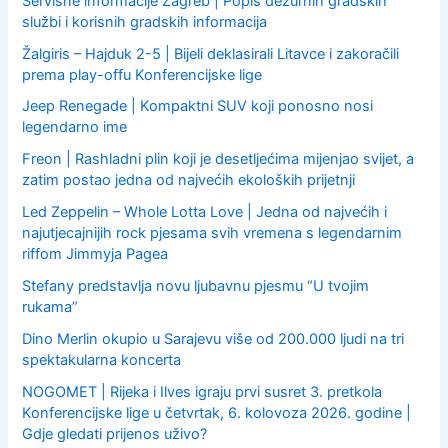
Servisne informacije Zagreb | Popis dežurnih gradskih
službi i korisnih gradskih informacija
Žalgiris – Hajduk 2-5 | Bijeli deklasirali Litavce i zakoračili
prema play-offu Konferencijske lige
Jeep Renegade | Kompaktni SUV koji ponosno nosi
legendarno ime
Freon | Rashladni plin koji je desetljećima mijenjao svijet, a
zatim postao jedna od najvećih ekoloških prijetnji
Led Zeppelin – Whole Lotta Love | Jedna od najvećih i
najutjecajnijih rock pjesama svih vremena s legendarnim
riffom Jimmyja Pagea
Stefany predstavlja novu ljubavnu pjesmu “U tvojim
rukama”
Dino Merlin okupio u Sarajevu više od 200.000 ljudi na tri
spektakularna koncerta
NOGOMET | Rijeka i Ilves igraju prvi susret 3. pretkola
Konferencijske lige u četvrtak, 6. kolovoza 2026. godine |
Gdje gledati prijenos uživo?