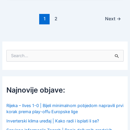
1
2
Next
→
S
e
a
r
c
h
f
Najnovije objave:
o
r
:
Rijeka – Ilves 1-0 | Bijeli minimalnom pobjedom napravili prvi
korak prema play-offu Europske lige
Inverterski klima uređaj | Kako radi i isplati li se?