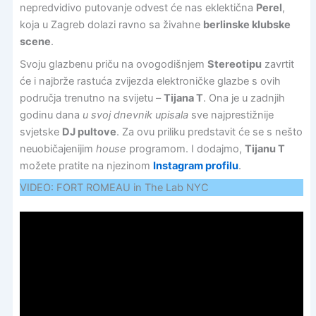
nepredvidivo putovanje odvest će nas eklektična
Perel
,
koja u Zagreb dolazi ravno sa živahne
berlinske klubske
scene
.
Svoju glazbenu priču na ovogodišnjem
Stereotipu
zavrtit
će i najbrže rastuća zvijezda elektroničke glazbe s ovih
područja trenutno na svijetu –
Tijana T
. Ona je u zadnjih
godinu dana
u svoj dnevnik upisala
sve najprestižnije
svjetske
DJ pultove
. Za ovu priliku predstavit će se s nešto
neuobičajenijim
house
programom. I dodajmo,
Tijanu T
možete pratite na njezinom
Instagram profilu
.
VIDEO: FORT ROMEAU in The Lab NYC