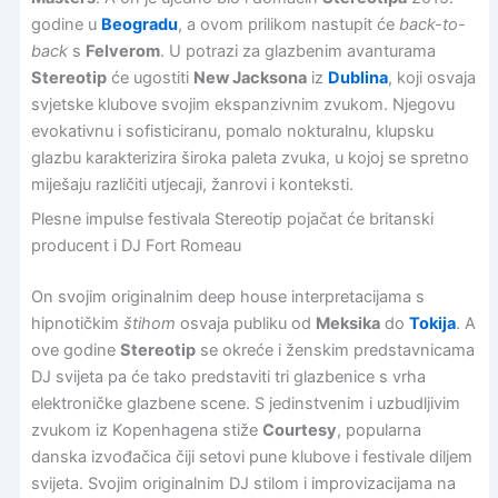
godine u
Beogradu
, a ovom prilikom nastupit će
back-to-
back
s
Felverom
. U potrazi za glazbenim avanturama
Stereotip
će ugostiti
New Jacksona
iz
Dublina
, koji osvaja
svjetske klubove svojim ekspanzivnim zvukom. Njegovu
evokativnu i sofisticiranu, pomalo nokturalnu, klupsku
glazbu karakterizira široka paleta zvuka, u kojoj se spretno
miješaju različiti utjecaji, žanrovi i konteksti.
Plesne impulse festivala Stereotip pojačat će britanski
producent i DJ Fort Romeau
On svojim originalnim deep house interpretacijama s
hipnotičkim
štihom
osvaja publiku od
Meksika
do
Tokija
. A
ove godine
Stereotip
se okreće i ženskim predstavnicama
DJ svijeta pa će tako predstaviti tri glazbenice s vrha
elektroničke glazbene scene. S jedinstvenim i uzbudljivim
zvukom iz Kopenhagena stiže
Courtesy
, popularna
danska izvođačica čiji setovi pune klubove i festivale diljem
svijeta. Svojim originalnim DJ stilom i improvizacijama na