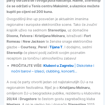
party održava se i ovoga puta nastavlja. Naime, Stereotip
će se održati u Tenis centru Maksimir, a ulaznice možete
kupiti po cijeni od 200 kuna.
Ovogodišnji
line-up
posvećen je aktualnim imenima
regionalne i europske elektroničke scene. Tako će
zvučni
krajolik
uživo na sedmom
Stereotipu
, uz domaćine
Dixona
,
Felvera
i
Kristijana Molnara
, istraživati i
Fort
Romeau
i
New Jackson
te ženske snage elektroničke
glazbe –
Courtesy
,
Perel
i
Tijana T
. I dodajmo, sedmi
Stereotip
će plesni podij začiniti svojim poznatim
receptom za toničnu i atmosferičnu zabavu!
PROČITAJTE VIŠE:
Klubovi u Zagrebu
| Diskoteke i
noćni barovi – izlasci, clubbing, koncerti…
A ovaj će party otvoriti jedan od najistaknutijih DJ-a na
regionalnim festivalima. Riječ je o
Kristijanu Molnaru
,
omiljenom DJ-u beogradske publike, rezidentu u klubovima
20/44
i
Drugstore
te čestom gostu zagrebačkog kluba
Masters
. A on je ujedno bio i domaćin
Stereotipa
2015.