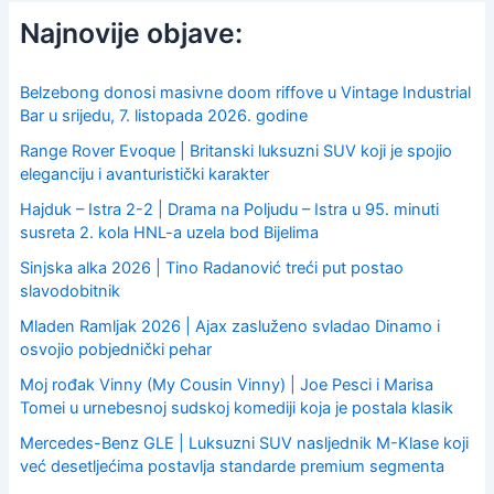
c
Najnovije objave:
h
f
o
Belzebong donosi masivne doom riffove u Vintage Industrial
r
Bar u srijedu, 7. listopada 2026. godine
:
Range Rover Evoque | Britanski luksuzni SUV koji je spojio
eleganciju i avanturistički karakter
Hajduk – Istra 2-2 | Drama na Poljudu – Istra u 95. minuti
susreta 2. kola HNL-a uzela bod Bijelima
Sinjska alka 2026 | Tino Radanović treći put postao
slavodobitnik
Mladen Ramljak 2026 | Ajax zasluženo svladao Dinamo i
osvojio pobjednički pehar
Moj rođak Vinny (My Cousin Vinny) | Joe Pesci i Marisa
Tomei u urnebesnoj sudskoj komediji koja je postala klasik
Mercedes-Benz GLE | Luksuzni SUV nasljednik M-Klase koji
već desetljećima postavlja standarde premium segmenta