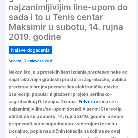
najzanimljivijim line-upom do
sada i to u Tenis centar
Maksimir u subotu, 14. rujna
2019. godine
Najave događanja
Subota, 3. kolovoza 2019.
Nakon što je u proteklih šest izdanja
preplesao
neke od
najatraktivnijih gradskih prostora i zagrebačkoj publici
predstavio brojna poznata lica elektroničke glazbe,
Stereotip, popularni glazbeni projekt berlinsko-
zagrebačkog DJ dvojca Dixona i
Felvera
vraća se s
najzanimljivijim
line-upom
dosad! A sedmi Stereotip
održat će se u subotu, 14. rujna 2019. godine, u svom
prepoznatljivom popodnevno-večernjem terminu.
Dodajmo, popis neobičnih lokacija na kojima se ovaj