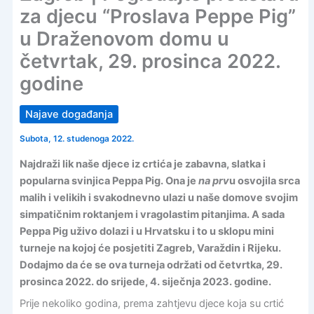
za djecu “Proslava Peppe Pig”
u Draženovom domu u
četvrtak, 29. prosinca 2022.
godine
Najave događanja
Subota, 12. studenoga 2022.
Najdraži lik naše djece iz crtića je zabavna, slatka i
popularna svinjica Peppa Pig. Ona je
na prv
u osvojila srca
malih i velikih i svakodnevno ulazi u naše domove svojim
simpatičnim roktanjem i vragolastim pitanjima. A sada
Peppa Pig uživo dolazi i u Hrvatsku i to u sklopu mini
turneje na kojoj će posjetiti Zagreb, Varaždin i Rijeku.
Dodajmo da će se ova turneja održati od četvrtka, 29.
prosinca 2022. do srijede, 4. siječnja 2023. godine.
Prije nekoliko godina, prema zahtjevu djece koja su crtić