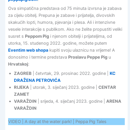
Ova simpatična predstava od 75 minuta izvrsna je zabava
za cijelu obitelj. Prepuna je zabave i prijatelja, divovskih
skakućih lopti, humora, pjevanja i plesa. Ali i intenzivne
vesele interakcije s publikom. Ako ne želite propustiti veliki
susret s
Peppom Pig
i njenom obitelji i prijateljima, od
utorka, 15. studenog 2022. godine, možete putem
Eventim web shopa
kupiti svoju ulaznicu na vrijeme! A
donosimo i termine predstava
Proslavu Peppe Pig
u
Hrvatskoj
:
ZAGREB
| četvrtak, 29. prosinac 2022. godine |
KC
DRAŽENA PETROVIĆA
RIJEKA
| utorak, 3. siječanj 2023. godine |
CENTAR
ZAMET
VARAŽDIN
| srijeda, 4. siječanj 2023. godine |
ARENA
VARAŽDIN
VIDEO | A day at the water park! | Peppa Pig Tales