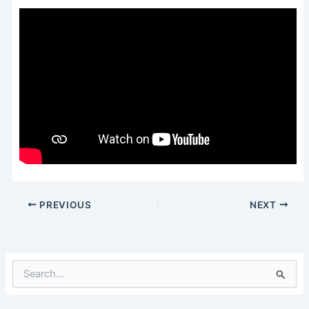
PREVIOUS
NEXT
S
e
a
r