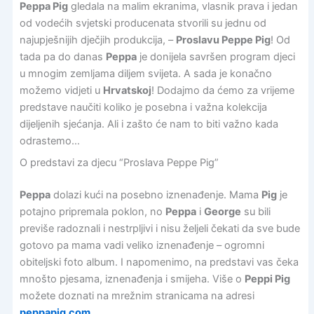
Peppa Pig
gledala na malim ekranima, vlasnik prava i jedan
od vodećih svjetski producenata stvorili su jednu od
najupješnijih dječjih produkcija, –
Proslavu Peppe Pig
! Od
tada pa do danas
Peppa
je donijela savršen program djeci
u mnogim zemljama diljem svijeta. A sada je konačno
možemo vidjeti u
Hrvatskoj
! Dodajmo da ćemo za vrijeme
predstave naučiti koliko je posebna i važna kolekcija
dijeljenih sjećanja. Ali i zašto će nam to biti važno kada
odrastemo…
O predstavi za djecu “Proslava Peppe Pig”
Peppa
dolazi kući na posebno iznenađenje. Mama
Pig
je
potajno pripremala poklon, no
Peppa
i
George
su bili
previše radoznali i nestrpljivi i nisu željeli čekati da sve bude
gotovo pa mama vadi veliko iznenađenje – ogromni
obiteljski foto album. I napomenimo, na predstavi vas čeka
mnošto pjesama, iznenađenja i smijeha. Više o
Peppi Pig
možete doznati na mrežnim stranicama na adresi
peppapig.com
.