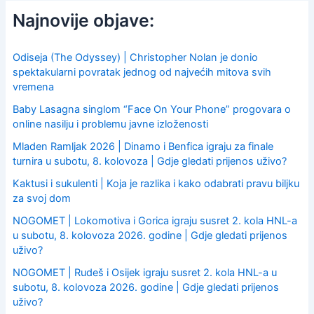
c
Najnovije objave:
h
f
o
Odiseja (The Odyssey) | Christopher Nolan je donio
r
spektakularni povratak jednog od najvećih mitova svih
:
vremena
Baby Lasagna singlom “Face On Your Phone” progovara o
online nasilju i problemu javne izloženosti
Mladen Ramljak 2026 | Dinamo i Benfica igraju za finale
turnira u subotu, 8. kolovoza | Gdje gledati prijenos uživo?
Kaktusi i sukulenti | Koja je razlika i kako odabrati pravu biljku
za svoj dom
NOGOMET | Lokomotiva i Gorica igraju susret 2. kola HNL-a
u subotu, 8. kolovoza 2026. godine | Gdje gledati prijenos
uživo?
NOGOMET | Rudeš i Osijek igraju susret 2. kola HNL-a u
subotu, 8. kolovoza 2026. godine | Gdje gledati prijenos
uživo?