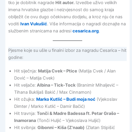
tko je dobitnik nagrade
Hit autor.
Izvedbe uživo velikih
imena hrvatske glazbe i neizvjesnost do samog kraja
obilježit će ovu dugo očekivanu dodjelu, a kroz nju će nas
voditi
Ivan Vukušić
. Više informacija o nagradi doznajte na
službenim stranicama na adresi
cesarica.org
.
Pjesme koje su ušle u finalni izbor za nagradu Cesarica – hit
godine:
Hit siječnja:
Matija Cvek – Ptice
(Matija Cvek / Alan
Dović – Matija Cvek)
Hit veljače:
Albina – Tick-Tock
(Branimir Mihaljević –
Tihana Buklijaš Bakić / Max Cinnamon)
Hit ožujka:
Marko Kutlić – Budi moja noć
(Vjekoslav
Dimter / Marko Kutlić – Damir Bačić)
Hit travnja:
Tonči & Madre Badessa ft. Petar Grašo –
Inamorana
(Tonči Huljić – Vjekoslava Huljić)
Hit svibnja:
Gibonni – Kiša (Z’naab)
(Zlatan Stipišić