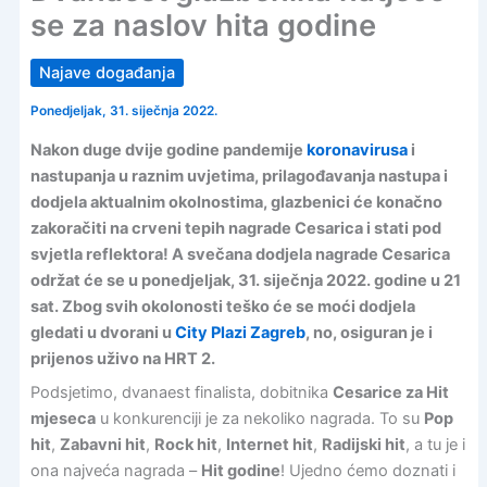
se za naslov hita godine
Najave događanja
Ponedjeljak, 31. siječnja 2022.
Nakon duge dvije godine pandemije
koronavirusa
i
nastupanja u raznim uvjetima, prilagođavanja nastupa i
dodjela aktualnim okolnostima, glazbenici će konačno
zakoračiti na crveni tepih nagrade Cesarica i stati pod
svjetla reflektora! A svečana dodjela nagrade Cesarica
održat će se u ponedjeljak, 31. siječnja 2022. godine u 21
sat. Zbog svih okolonosti teško će se moći dodjela
gledati u dvorani u
City Plazi Zagreb
, no, osiguran je i
prijenos uživo na HRT 2.
Podsjetimo, dvanaest finalista, dobitnika
Cesarice za Hit
mjeseca
u konkurenciji je za nekoliko nagrada. To su
Pop
hit
,
Zabavni hit
,
Rock hit
,
Internet hit
,
Radijski hit
, a tu je i
ona najveća nagrada –
Hit godine
! Ujedno ćemo doznati i