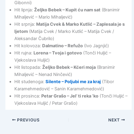
Gibonni)
Hit lipnja:
Željko Bebek – Kupit ću nam sat
(Branimir
Mihaljević – Mario Mihaljević)
Hit srpnja:
Matija Cvek & Marko Kutlić – Zaplesala je s
ljetom
(Matija Cvek / Marko Kutlić – Matija Cvek /
Aleksandar Čubrilo)
Hit kolovoza:
Dalmatino – Refužo
(Ivo Jagnjić)
Hit rujna:
Lorena – Tvoja i gotovo
(Tonči Huljić –
Vjekoslava Huljić)
Hit listopada:
Željko Bebek – Kćeri moja
(Branimir
Mihaljević – Nenad Ninčević)
Hit studenoga:
Silente – Poljubi me za kraj
(Tibor
Karamehmedović – Sanin Karamehmedović)
Hit prosinca:
Petar Grašo – Jel’ ti reka ‘ko
(Tonči Huljić –
Vjekoslava Huljić / Petar Grašo)
PREVIOUS
NEXT