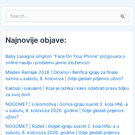
S
e
a
r
c
Najnovije objave:
h
f
o
Baby Lasagna singlom “Face On Your Phone” progovara o
r
online nasilju i problemu javne izloženosti
:
Mladen Ramljak 2026 | Dinamo i Benfica igraju za finale
turnira u subotu, 8. kolovoza | Gdje gledati prijenos uživo?
Kaktusi i sukulenti | Koja je razlika i kako odabrati pravu biljku
za svoj dom
NOGOMET | Lokomotiva i Gorica igraju susret 2. kola HNL-a
u subotu, 8. kolovoza 2026. godine | Gdje gledati prijenos
uživo?
NOGOMET | Rudeš i Osijek igraju susret 2. kola HNL-a u
subotu, 8. kolovoza 2026. godine | Gdje gledati prijenos