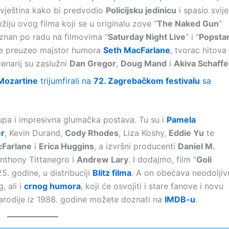
vještina kako bi predvodio
Policijsku jedinicu
i spasio svije
žiju ovog filma koji se u originalu zove “
The Naked Gun
”
 znan po radu na filmovima “
Saturday Night Live
” i “
Popstar
 je preuzeo majstor humora
Seth MacFarlane
, tvorac hitova
enarij su zaslužni
Dan Gregor
,
Doug Mand
i
Akiva Schaffe
Mozartine
trijumfirali na
72. Zagrebačkom festivalu
sa
upa i impresivna glumačka postava. Tu su i
Pamela
r
, Kevin Durand,
Cody Rhodes
, Liza Koshy,
Eddie Yu
te
cFarlane
i
Erica Huggins
, a izvršni producenti
Daniel M.
Anthony Tittanegro i
Andrew Lary
. I dodajmo, film “
Goli
5. godine, u distribuciji
Blitz filma
. A on obećava neodoljiv
, ali i
crnog humora
, koji će osvojiti i stare fanove i novu
arodije iz 1988. godine možete doznati na
IMDB-u
.