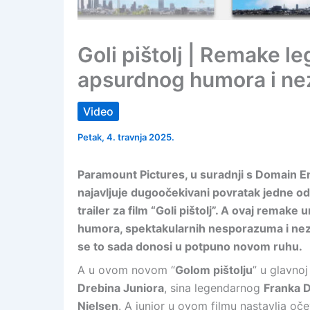
Goli pištolj | Remake 
apsurdnog humora i ne
Video
Petak, 4. travnja 2025.
Paramount Pictures, u suradnji s Domain 
najavljuje dugoočekivani povratak jedne od
trailer za film “Goli pištolj”. A ovaj rem
humora, spektakularnih nesporazuma i nezabo
se to sada donosi u potpuno novom ruhu.
A u ovom novom “
Golom pištolju
” u glavno
Drebina Juniora
, sina legendarnog
Franka 
Nielsen
. A junior u ovom filmu nastavlja oč