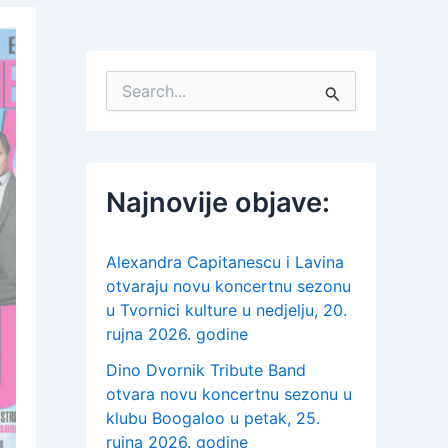
S
e
a
r
c
h
Najnovije objave:
f
o
r
:
Alexandra Capitanescu i Lavina
otvaraju novu koncertnu sezonu
u Tvornici kulture u nedjelju, 20.
rujna 2026. godine
Dino Dvornik Tribute Band
otvara novu koncertnu sezonu u
klubu Boogaloo u petak, 25.
rujna 2026. godine