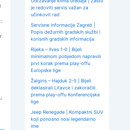
Održavanje klima uređaja | Zašto
t
je redoviti servis važan za
učinkovit rad
:
Servisne informacije Zagreb |
Popis dežurnih gradskih službi i
r
.
korisnih gradskih informacija
Rijeka – Ilves 1-0 | Bijeli
minimalnom pobjedom napravili
prvi korak prema play-offu
Europske lige
Žalgiris – Hajduk 2-5 | Bijeli
deklasirali Litavce i zakoračili
prema play-offu Konferencijske
u
lige
Jeep Renegade | Kompaktni SUV
koji ponosno nosi legendarno
ime