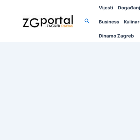
Skip
Vijesti
Događan
to
content
Search
Business
Kulina
Dinamo Zagreb