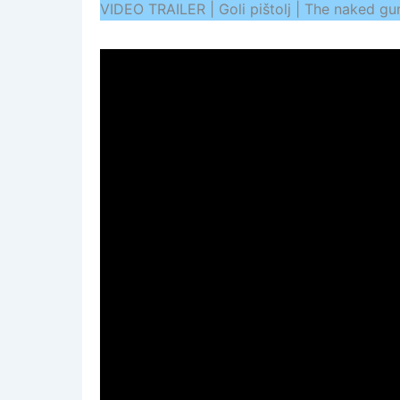
VIDEO TRAILER | Goli pištolj | The naked gu