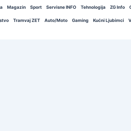
ja
Magazin
Sport
Servisne INFO
Tehnologija
ZG Info
rstvo
Tramvaj ZET
Auto/Moto
Gaming
Kućni Ljubimci
V