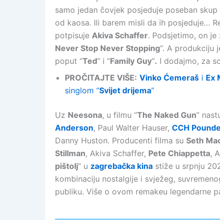
samo jedan čovjek posjeduje poseban skup 
od kaosa. Ili barem misli da ih posjeduje… Re
potpisuje
Akiva Schaffer
. Podsjetimo, on je
Never Stop Never Stopping
“. A produkciju
poput “
Ted
” i “
Family Guy
“
.
I dodajmo, za sc
PROČITAJTE VIŠE:
Vinko Ćemeraš
i
Ex 
singlom “
Svijet drijema
”
Uz
Neesona
, u filmu “
The Naked Gun
” nast
Anderson
, Paul Walter Hauser,
CCH Pounde
Danny Huston. Producenti filma su
Seth Ma
Stillman
, Akiva Schaffer,
Pete Chiappetta
, 
pištolj
” u
zagrebačka kina
stiže u srpnju 202
kombinaciju nostalgije i svježeg, suvremenog
publiku. Više o ovom remakeu legendarne p