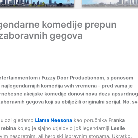
legendarne komedije prepun
zaboravnih gegova
Entertainmentom i Fuzzy Door Productionom, s ponosom
 najlegendarnijih komedija svih vremena – pred vama je
ake urnebesne akcijske komedije donosi novu dozu apsurdnog
ravnih gegova koji su obilježili originalni serijal. No, s
j ulozi gledamo
Liama Neesona
kao poručnika
Franka
Drebina
kojeg je sjajno utjelovio još legendarniji
Leslie
evim nespretnim, ali herojski ispravnim stopama. Ukratko,