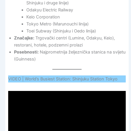
Shinjuku i druge linije)
Odakyu Electric Railway
Keio Corporation
Tokyo Metro (Marunouchi linija)
Toei Subway (Shinjuku i Oedo linija)
Značajke:
Trgovački centri (Lumine, Odakyu, Keio),
restorani, hotele, podzemni prolazi
Posebnosti:
Najprometnija željeznička stanica na svijetu
(Guinness)
VIDEO | World’s Busiest Station: Shinjuku Station Tokyo