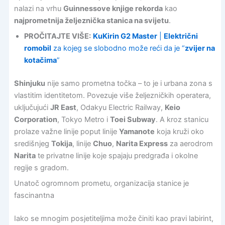
nalazi na vrhu
Guinnessove knjige rekorda
kao
najprometnija željeznička stanica na svijetu
.
PROČITAJTE VIŠE:
KuKirin G2 Master
|
Električni
romobil
za kojeg se slobodno može reći da je “
zvijer na
kotačima
”
Shinjuku
nije samo prometna točka – to je i urbana zona s
vlastitim identitetom. Povezuje više željezničkih operatera,
uključujući
JR East
, Odakyu Electric Railway,
Keio
Corporation
, Tokyo Metro i
Toei Subway
. A kroz stanicu
prolaze važne linije poput linije
Yamanote
koja kruži oko
središnjeg
Tokija
, linije
Chuo
,
Narita Express
za aerodrom
Narita
te privatne linije koje spajaju predgrađa i okolne
regije s gradom.
Unatoč ogromnom prometu, organizacija stanice je
fascinantna
Iako se mnogim posjetiteljima može činiti kao pravi labirint,