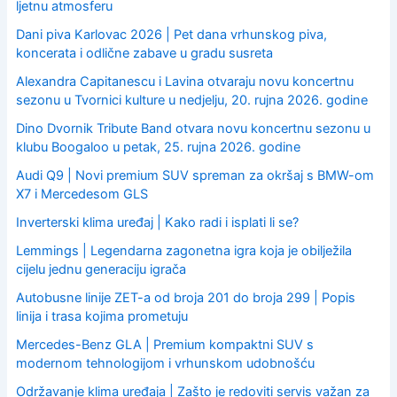
ljetnu atmosferu
Dani piva Karlovac 2026 | Pet dana vrhunskog piva,
koncerata i odlične zabave u gradu susreta
Alexandra Capitanescu i Lavina otvaraju novu koncertnu
sezonu u Tvornici kulture u nedjelju, 20. rujna 2026. godine
Dino Dvornik Tribute Band otvara novu koncertnu sezonu u
klubu Boogaloo u petak, 25. rujna 2026. godine
Audi Q9 | Novi premium SUV spreman za okršaj s BMW-om
X7 i Mercedesom GLS
Inverterski klima uređaj | Kako radi i isplati li se?
Lemmings | Legendarna zagonetna igra koja je obilježila
cijelu jednu generaciju igrača
Autobusne linije ZET-a od broja 201 do broja 299 | Popis
linija i trasa kojima prometuju
Mercedes-Benz GLA | Premium kompaktni SUV s
modernom tehnologijom i vrhunskom udobnošću
Održavanje klima uređaja | Zašto je redoviti servis važan za