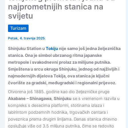
najprometnijih stanica na
svijetu
Turizam
Petak, 4. travnja 2025.
Shinjuku Station u
Tokiju
nije samo još jedna željeznička
stanica. Ona je simbol ubrzanog ritma japanske
metropole i svakodnevni prolaz za milijune putnika.
Smještena u srcu okruga Shinjuku, jednog od najživljih i
najmodernijih dijelova Tokija, ova stanica je ključni
čvorište za gradski, međugradski i regionalni prijevoz.
Otvorena još 1885. godine kao dio željezničke pruge
Akabane – Shinagawa
,
Shinjuku
se s vremenom razvila u
kompleks s desecima platformi, stotinama izlaza i
labirintom podzemnih hodnika, trgovačkih centara i
poveznica prema drugim linijama. Danas stanica dnevno
opslužuje više od 3.5 milijuna putnika, čime se redovito