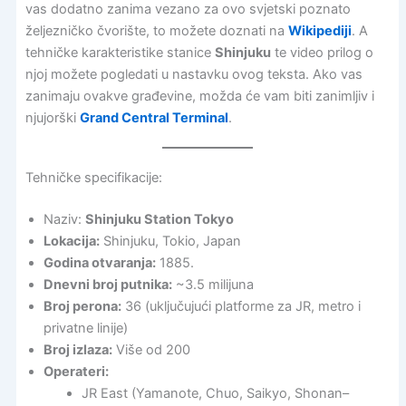
vas dodatno zanima vezano za ovo svjetski poznato
željezničko čvorište, to možete doznati na
Wikipediji
. A
tehničke karakteristike stanice
Shinjuku
te video prilog o
njoj možete pogledati u nastavku ovog teksta. Ako vas
zanimaju ovakve građevine, možda će vam biti zanimljiv i
njujorški
Grand Central Terminal
.
Tehničke specifikacije:
Naziv:
Shinjuku Station Tokyo
Lokacija:
Shinjuku, Tokio, Japan
Godina otvaranja:
1885.
Dnevni broj putnika:
~3.5 milijuna
Broj perona:
36 (uključujući platforme za JR, metro i
privatne linije)
Broj izlaza:
Više od 200
Operateri:
JR East (Yamanote, Chuo, Saikyo, Shonan–