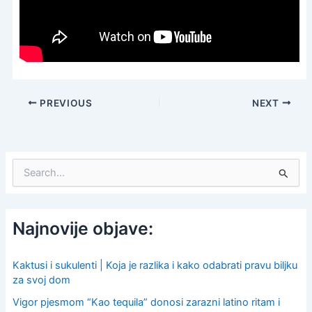
PREVIOUS
NEXT
S
e
a
r
c
Najnovije objave:
h
f
o
Kaktusi i sukulenti | Koja je razlika i kako odabrati pravu biljku
r
za svoj dom
:
Vigor pjesmom “Kao tequila” donosi zarazni latino ritam i