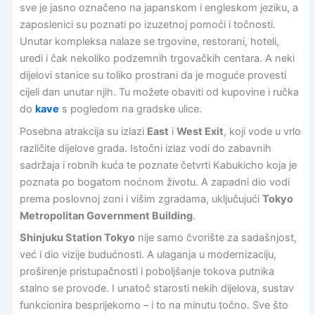
sve je jasno označeno na japanskom i engleskom jeziku, a
zaposlenici su poznati po izuzetnoj pomoći i točnosti.
Unutar kompleksa nalaze se trgovine, restorani, hoteli,
uredi i čak nekoliko podzemnih trgovačkih centara. A neki
dijelovi stanice su toliko prostrani da je moguće provesti
cijeli dan unutar njih. Tu možete obaviti od kupovine i ručka
do
kave
s pogledom na gradske ulice.
Posebna atrakcija su izlazi
East
i
West Exit
, koji vode u vrlo
različite dijelove grada. Istočni izlaz vodi do zabavnih
sadržaja i robnih kuća te poznate četvrti Kabukicho koja je
poznata po bogatom noćnom životu. A zapadni dio vodi
prema poslovnoj zoni i višim zgradama, uključujući
Tokyo
Metropolitan Government Building
.
Shinjuku Station Tokyo
nije samo čvorište za sadašnjost,
već i dio vizije budućnosti. A ulaganja u modernizaciju,
proširenje pristupačnosti i poboljšanje tokova putnika
stalno se provode. I unatoč starosti nekih dijelova, sustav
funkcionira besprijekorno – i to na minutu točno. Sve što