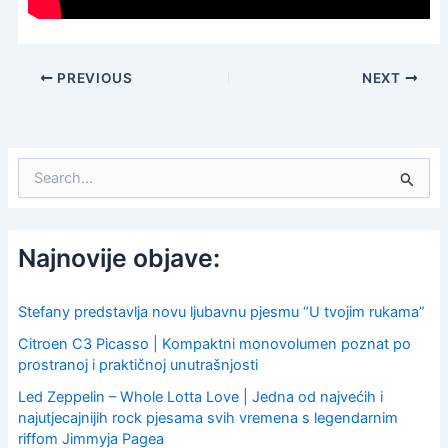
PREVIOUS
NEXT
S
e
a
r
c
Najnovije objave:
h
f
o
Stefany predstavlja novu ljubavnu pjesmu “U tvojim rukama”
r
Citroen C3 Picasso | Kompaktni monovolumen poznat po
:
prostranoj i praktičnoj unutrašnjosti
Led Zeppelin – Whole Lotta Love | Jedna od najvećih i
najutjecajnijih rock pjesama svih vremena s legendarnim
riffom Jimmyja Pagea