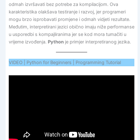
odmah izvršavati bez potrebe za kompilacijom. Ova
karakteristika olakšava testiranje i razvoj, jer programeri
mogu brzo isprobavati promjene i odmah vidjeti rezultate.
Međutim, interpretirani jezici obično imaju niže performanse
u usporedbi s kompajliranima jer se kod mora tumačiti u
vrijeme izvođenja.
Python
je primjer interpretiranog jezika.
VIDEO | Python for Beginners | Programming Tutorial