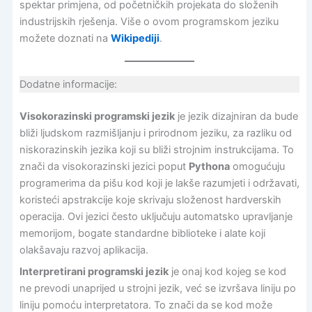
spektar primjena, od početničkih projekata do složenih
industrijskih rješenja. Više o ovom programskom jeziku
možete doznati na
Wikipediji
.
Dodatne informacije:
Visokorazinski programski jezik
je jezik dizajniran da bude
bliži ljudskom razmišljanju i prirodnom jeziku, za razliku od
niskorazinskih jezika koji su bliži strojnim instrukcijama. To
znači da visokorazinski jezici poput
Pythona
omogućuju
programerima da pišu kod koji je lakše razumjeti i održavati,
koristeći apstrakcije koje skrivaju složenost hardverskih
operacija. Ovi jezici često uključuju automatsko upravljanje
memorijom, bogate standardne biblioteke i alate koji
olakšavaju razvoj aplikacija.
Interpretirani programski jezik
je onaj kod kojeg se kod
ne prevodi unaprijed u strojni jezik, već se izvršava liniju po
liniju pomoću interpretatora. To znači da se kod može