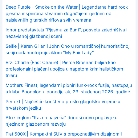
Deep Purple – Smoke on the Water | Legendarna hard rock
pjesma inspirirana stvarnim događajem i jednim od
najslavnijih gitarskih riffova svih vremena
Ignor predstavljaju “Pjesmu za Bunt”, posvetu zajedništvu i
nezavisnoj glazbenoj sceni
Selfie | Karen Gillan i John Cho u romantičnoj humorističnoj
seriji nadahnutoj mjuziklom “My Fair Lady”
Brzi Charlie (Fast Charlie) | Pierce Brosnan briljira kao
profesionalni plaćeni ubojica u napetom kriminalističkom
trileru
Mothers Finest, legendarni pioniri funk-rock fuzije, nastupaju
u klubu Boogaloo u ponedjeljak, 23. studenog 2026. godine
Perfekt | Najčešće korišteno prošlo glagolsko vrijeme u
hrvatskom jeziku
Ato singlom “Kazna najveća” donosi novo poglavlje u
njezinom glazbenom razvoju
Fiat 500X | Kompaktni SUV s prepoznatljivim dizajnom i