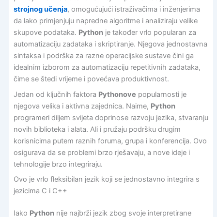
strojnog učenja
, omogućujući istraživačima i inženjerima
da lako primjenjuju napredne algoritme i analiziraju velike
skupove podataka.
Python
je također vrlo popularan za
automatizaciju zadataka i skriptiranje. Njegova jednostavna
sintaksa i podrška za razne operacijske sustave čini ga
idealnim izborom za automatizaciju repetitivnih zadataka,
čime se štedi vrijeme i povećava produktivnost.
Jedan od ključnih faktora
Pythonove
popularnosti je
njegova velika i aktivna zajednica. Naime,
Python
programeri diljem svijeta doprinose razvoju jezika, stvaranju
novih biblioteka i alata. Ali i pružaju podršku drugim
korisnicima putem raznih foruma, grupa i konferencija. Ovo
osigurava da se problemi brzo rješavaju, a nove ideje i
tehnologije brzo integriraju.
Ovo je vrlo fleksibilan jezik koji se jednostavno integrira s
jezicima C i C++
Iako
Python
nije najbrži jezik zbog svoje interpretirane