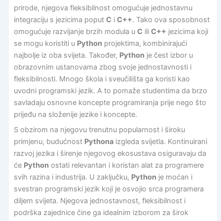
prirode, njegova fleksibilnost omogućuje jednostavnu
integraciju s jezicima poput
C
i
C++
. Tako ova sposobnost
omogućuje razvijanje brzih modula u
C
ili
C++
jezicima koji
se mogu koristiti u
Python
projektima, kombinirajući
najbolje iz oba svijeta. Također,
Python
je čest izbor u
obrazovnim ustanovama zbog svoje jednostavnosti i
fleksibilnosti. Mnogo škola i sveučilišta ga koristi kao
uvodni programski jezik. A to pomaže studentima da brzo
savladaju osnovne koncepte programiranja prije nego što
prijeđu na složenije jezike i koncepte.
S obzirom na njegovu trenutnu popularnost i široku
primjenu, budućnost
Pythona
izgleda svijetla. Kontinuirani
razvoj jezika i širenje njegovog ekosustava osiguravaju da
će
Python
ostati relevantan i koristan alat za programere
svih razina i industrija. U zaključku,
Python
je moćan i
svestran programski jezik koji je osvojio srca programera
diljem svijeta. Njegova jednostavnost, fleksibilnost i
podrška zajednice čine ga idealnim izborom za širok