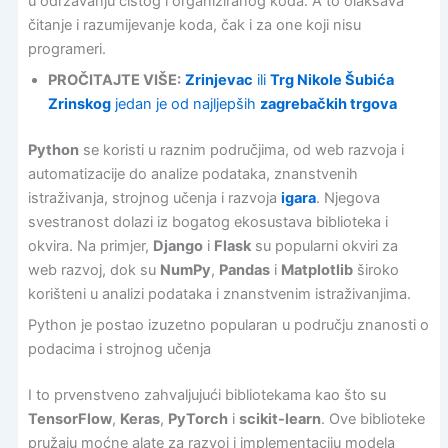
u održavanju čistog i organiziranog koda. A to olakšava
čitanje i razumijevanje koda, čak i za one koji nisu
programeri.
PROČITAJTE VIŠE:
Zrinjevac
ili
Trg Nikole Šubića
Zrinskog
jedan je od najljepših
zagrebačkih trgova
Python
se koristi u raznim područjima, od web razvoja i
automatizacije do analize podataka, znanstvenih
istraživanja, strojnog učenja i razvoja
igara
. Njegova
svestranost dolazi iz bogatog ekosustava biblioteka i
okvira. Na primjer,
Django
i
Flask
su popularni okviri za
web razvoj, dok su
NumPy
,
Pandas
i
Matplotlib
široko
korišteni u analizi podataka i znanstvenim istraživanjima.
Python je postao izuzetno popularan u području znanosti o
podacima i strojnog učenja
I to prvenstveno zahvaljujući bibliotekama kao što su
TensorFlow
,
Keras
,
PyTorch
i
scikit-learn
. Ove biblioteke
pružaju moćne alate za razvoj i implementaciju modela