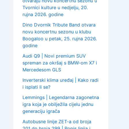
otvaraju novu koncertnu sezonu u
Tvornici kulture u nedjelju, 20.
rujna 2026. godine
Dino Dvornik Tribute Band otvara
novu koncertnu sezonu u klubu
Boogaloo u petak, 25. rujna 2026.
godine
Audi Q9 | Novi premium SUV
spreman za okršaj s BMW-om X7 i
Mercedesom GLS
Inverterski klima uređaj | Kako radi
i isplati li se?
Lemmings | Legendarna zagonetna
igra koja je obilježila cijelu jednu
generaciju igrača
Autobusne linije ZET-a od broja
201 do broja 299 | Popis linija i