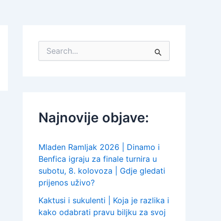
S
e
a
r
c
h
f
Najnovije objave:
o
r
:
Mladen Ramljak 2026 | Dinamo i
Benfica igraju za finale turnira u
subotu, 8. kolovoza | Gdje gledati
prijenos uživo?
Kaktusi i sukulenti | Koja je razlika i
kako odabrati pravu biljku za svoj