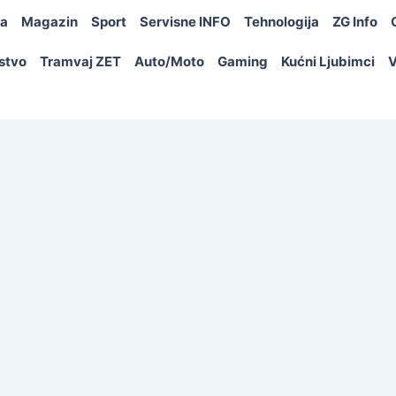
ja
Magazin
Sport
Servisne INFO
Tehnologija
ZG Info
rstvo
Tramvaj ZET
Auto/Moto
Gaming
Kućni Ljubimci
V