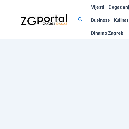
Skip
Vijesti
Događan
to
content
Search
Business
Kulina
Dinamo Zagreb