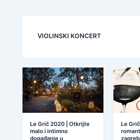
VIOLINSKI KONCERT
Le Grič 2020 | Otkrijte
Le Grič
malo i intimno
romant
događanje u
zagreb