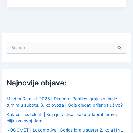
S
e
a
r
c
h
f
Najnovije objave:
o
r
:
Mladen Ramljak 2026 | Dinamo i Benfica igraju za finale
turnira u subotu, 8. kolovoza | Gdje gledati prijenos uživo?
Kaktusi i sukulenti | Koja je razlika i kako odabrati pravu
biljku za svoj dom
NOGOMET | Lokomotiva i Gorica igraju susret 2. kola HNL-