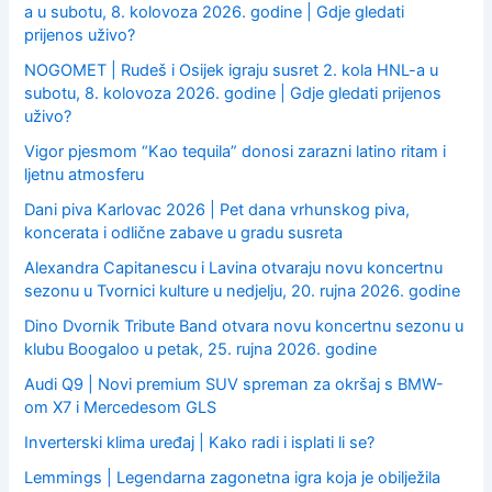
a u subotu, 8. kolovoza 2026. godine | Gdje gledati
prijenos uživo?
NOGOMET | Rudeš i Osijek igraju susret 2. kola HNL-a u
subotu, 8. kolovoza 2026. godine | Gdje gledati prijenos
uživo?
Vigor pjesmom “Kao tequila” donosi zarazni latino ritam i
ljetnu atmosferu
Dani piva Karlovac 2026 | Pet dana vrhunskog piva,
koncerata i odlične zabave u gradu susreta
Alexandra Capitanescu i Lavina otvaraju novu koncertnu
sezonu u Tvornici kulture u nedjelju, 20. rujna 2026. godine
Dino Dvornik Tribute Band otvara novu koncertnu sezonu u
klubu Boogaloo u petak, 25. rujna 2026. godine
Audi Q9 | Novi premium SUV spreman za okršaj s BMW-
om X7 i Mercedesom GLS
Inverterski klima uređaj | Kako radi i isplati li se?
Lemmings | Legendarna zagonetna igra koja je obilježila