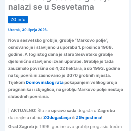
nalazi se u Sesvetama
ZG info
Utorak, 30. lipnja 2026.
Novo sesvetsko groblje, groblje “Markovo polje”,
osnovano je i stavljeno u uporabu 1. prosinca 1969.
godine. A tog istog dana je staro Sesvetsko groblje
djelomično stavljeno izvan uporabe. Groblje je tada
zauzimalo površinu od 4,02 hektara, a do 1993. godine
na toj površini zasnovano je 3070 grobnih mjesta.
Tijekom
Domovinskog rata
pokapanjem velikog broja
prognanika i izbjeglica, na groblju Markovo polje nestaje
slobodnih površina.
|
AKTUALNO:
Što se
upravo sada
događa u
Zagrebu
doznajte u rubrici
ZGdogađanja
ili
ZGvijestima
!
Grad Zagreb
je 1996. godine ovo groblje proglasio trećim