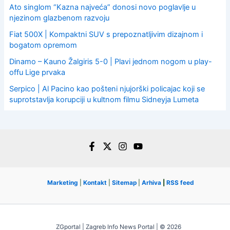
Ato singlom “Kazna najveća” donosi novo poglavlje u
njezinom glazbenom razvoju
Fiat 500X | Kompaktni SUV s prepoznatljivim dizajnom i
bogatom opremom
Dinamo – Kauno Žalgiris 5-0 | Plavi jednom nogom u play-
offu Lige prvaka
Serpico | Al Pacino kao pošteni njujorški policajac koji se
suprotstavlja korupciji u kultnom filmu Sidneyja Lumeta
Marketing
|
Kontakt
|
Sitemap
|
Arhiva
|
RSS feed
ZGportal | Zagreb Info News Portal | © 2026