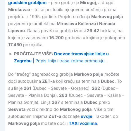
gradskim grobljem
– prvo groblje je
Mirogoj
, a drugo
Miroševac
– te se pristupilo njegovom uređenju prema
projektu iz 1995. godine. Projekt uređenja
Markovog polja
povjereno je arhitektima
Miroslavu Kollenzu
i
Nenadu
Lipovcu
. Danas površina groblja iznosi
26,42
hektara, na
kojem je zasnovano
16.200
grobova u kojima je pokopano
17.450
pokojnika.
PROČITAJTE VIŠE:
Dnevne tramvajske linije u
Zagrebu
| Popis linija i trasa kojima prometuju
Do “trećeg” zagrebačkog groblja
Markovo polje
možete
doći autobusima
ZET-a
koji kreću sa terminala
Dubec
. To
su linije
261
(Dubec – Sesvete – Goranec),
262
(Dubec –
Sesvete – Planina Donja),
263
(Dubec – Sesvete – Kašina –
Planina Gornja). Linija
267
s terminala
Dubec
preko
Sesveta
vozi direktno do
Markovog polja
. Više o tim
autobusnim linijama
ZET-a
doznajte
ovdje
. Također, do
Markovog polja
možete doći i
TAXI vozilima
.