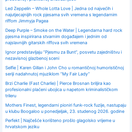
:
Led Zeppelin – Whole Lotta Love | Jedna od najvećih i
najutjecajnijih rock pjesama svih vremena s legendarnim
riffom Jimmyja Pagea
Deep Purple – Smoke on the Water | Legendarna hard rock
pjesma inspirirana stvarnim događajem i jednim od
najslavnijih gitarskih riffova svih vremena
Ignor predstavljaju “Pjesmu za Bunt”, posvetu zajedništvu i
nezavisnoj glazbenoj sceni
Selfie | Karen Gillan i John Cho u romantičnoj humorističnoj
seriji nadahnutoj mjuziklom “My Fair Lady”
Brzi Charlie (Fast Charlie) | Pierce Brosnan briljira kao
profesionalni plaćeni ubojica u napetom kriminalističkom
trileru
Mothers Finest, legendarni pioniri funk-rock fuzije, nastupaju
u klubu Boogaloo u ponedjeljak, 23. studenog 2026. godine
Perfekt | Najčešće korišteno prošlo glagolsko vrijeme u
hrvatskom jeziku