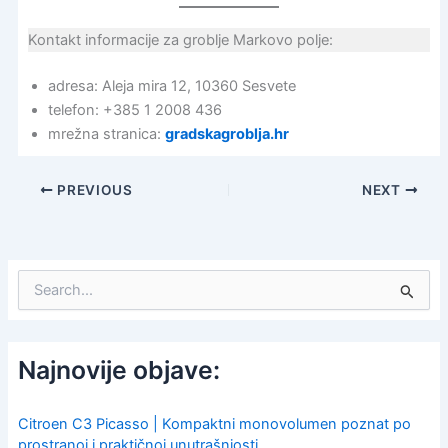
Kontakt informacije za groblje Markovo polje:
adresa: Aleja mira 12, 10360 Sesvete
telefon: +385 1 2008 436
mrežna stranica:
gradskagroblja.hr
PREVIOUS
NEXT
S
e
a
r
c
Najnovije objave:
h
f
o
Citroen C3 Picasso | Kompaktni monovolumen poznat po
r
prostranoj i praktičnoj unutrašnjosti