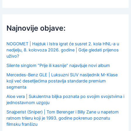
a
r
c
h
f
Najnovije objave:
o
r
:
NOGOMET | Hajduk i Istra igrat će susret 2. kola HNL-a u
nedjelju, 8. kolovoza 2026. godine | Gdje gledati prijenos
uživo?
Silente singlom “Prije ili kasnije” najavljuje novi album
Mercedes-Benz GLE | Luksuzni SUV nasljednik M-Klase
koji već desetljećima postavlja standarde premium
segmenta
Aloe vera | Sukulentna biljka poznata po svojim svojstvima i
jednostavnom uzgoju
Snajperist (Sniper) | Tom Berenger i Billy Zane u napetom
ratnom trileru koji je 1993. godine pokrenuo poznatu
filmsku franšizu