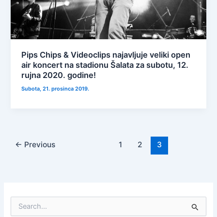
Pips Chips & Videoclips najavljuje veliki open
air koncert na stadionu Šalata za subotu, 12.
rujna 2020. godine!
Subota, 21. prosinca 2019.
←
Previous
1
2
3
S
e