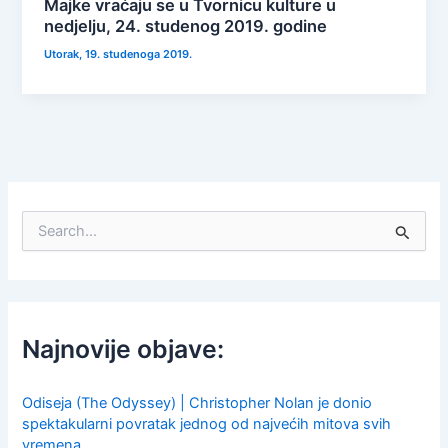
Majke vraćaju se u Tvornicu kulture u
nedjelju, 24. studenog 2019. godine
Utorak, 19. studenoga 2019.
S
e
a
r
c
h
f
Najnovije objave:
o
r
:
Odiseja (The Odyssey) | Christopher Nolan je donio
spektakularni povratak jednog od najvećih mitova svih
vremena