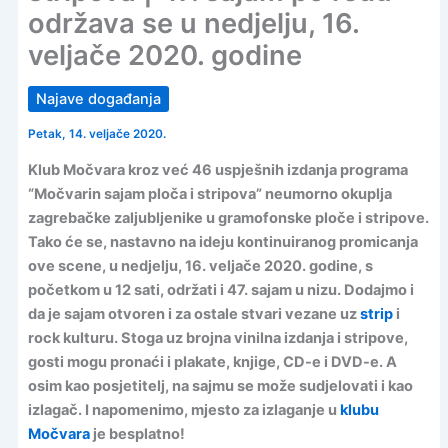
održava se u nedjelju, 16.
veljače 2020. godine
Najave događanja
Petak, 14. veljače 2020.
Klub Močvara kroz već 46 uspješnih izdanja programa
“Močvarin sajam ploča i stripova” neumorno okuplja
zagrebačke zaljubljenike u gramofonske ploče i stripove.
Tako će se, nastavno na ideju kontinuiranog promicanja
ove scene, u nedjelju, 16. veljače 2020. godine, s
početkom u 12 sati, održati i 47. sajam u nizu. Dodajmo i
da je sajam otvoren i za ostale stvari vezane uz
strip
i
rock kulturu. Stoga uz brojna vinilna izdanja i stripove,
gosti mogu pronaći i plakate, knjige, CD-e i DVD-e. A
osim kao posjetitelj, na sajmu se može sudjelovati i kao
izlagač. I napomenimo, mjesto za izlaganje u
klubu
Močvara
je besplatno!