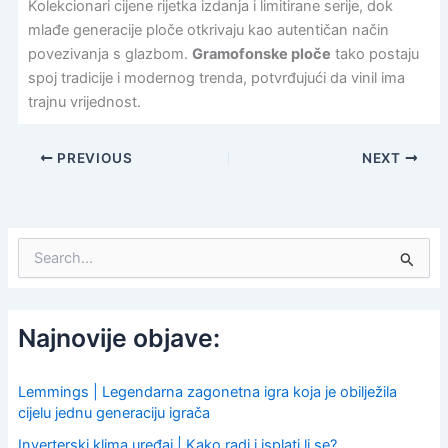
Kolekcionari cijene rijetka izdanja i limitirane serije, dok
mlađe generacije ploče otkrivaju kao autentičan način
povezivanja s glazbom.
Gramofonske ploče
tako postaju
spoj tradicije i modernog trenda, potvrđujući da vinil ima
trajnu vrijednost.
PREVIOUS
NEXT
S
e
a
r
c
Najnovije objave:
h
f
o
Lemmings | Legendarna zagonetna igra koja je obilježila
r
cijelu jednu generaciju igrača
:
Inverterski klima uređaj | Kako radi i isplati li se?