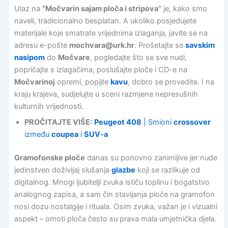
Ulaz na
“Močvarin sajam ploča i stripova”
je, kako smo
naveli, tradicionalno besplatan. A ukoliko posjedujete
materijale koje smatrate vrijednima izlaganja, javite se na
adresu e-pošte
mochvara@urk.hr
. Prošetajte se
savskim
nasipom
do
Močvare
, pogledajte što se sve nudi,
popričajte s izlagačima, poslušajte ploče i CD-e na
Močvarinoj
opremi, popijte
kavu
, dobro se provedite. I na
kraju krajeva, sudjelujte u sceni razmjene nepresušnih
kulturnih vrijednosti.
PROČITAJTE VIŠE:
Peugeot 408
| Smioni
crossover
između
coupea
i
SUV-a
Gramofonske ploče
danas su ponovno zanimljive jer nude
jedinstven doživljaj slušanja
glazbe
koji se razlikuje od
digitalnog. Mnogi ljubitelji zvuka ističu toplinu i bogatstvo
analognog zapisa, a sam čin stavljanja ploče na gramofon
nosi dozu nostalgije i rituala. Osim zvuka, važan je i vizualni
aspekt – omoti ploča često su prava mala umjetnička djela.