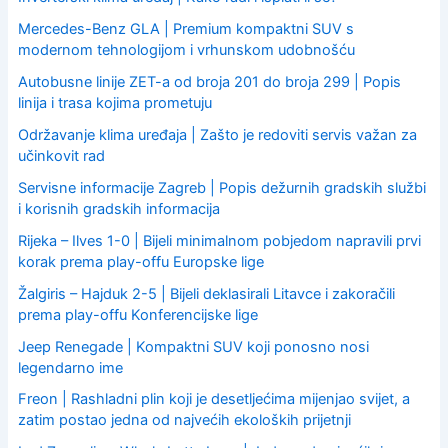
Mercedes-Benz GLA | Premium kompaktni SUV s
modernom tehnologijom i vrhunskom udobnošću
Autobusne linije ZET-a od broja 201 do broja 299 | Popis
linija i trasa kojima prometuju
Održavanje klima uređaja | Zašto je redoviti servis važan za
učinkovit rad
Servisne informacije Zagreb | Popis dežurnih gradskih službi
i korisnih gradskih informacija
Rijeka – Ilves 1-0 | Bijeli minimalnom pobjedom napravili prvi
korak prema play-offu Europske lige
Žalgiris – Hajduk 2-5 | Bijeli deklasirali Litavce i zakoračili
prema play-offu Konferencijske lige
Jeep Renegade | Kompaktni SUV koji ponosno nosi
legendarno ime
Freon | Rashladni plin koji je desetljećima mijenjao svijet, a
zatim postao jedna od najvećih ekoloških prijetnji