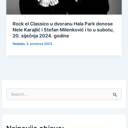
Rock el Classico u dvoranu Hala Park donose
Nele Karajlić i Stefan Milenković i to u subotu,
20. siječnja 2024. godine
Nedjelja, 3. prosinca 2023.
S
e
a
r
c
h
f