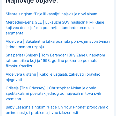
Najnovije objave:
o
r
:
Silente singlom “Prije ili kasnije” najavljuje novi album
Mercedes-Benz GLE | Luksuzni SUV nasljednik M-Klase
koji već desetljećima postavlja standarde premium
segmenta
Aloe vera | Sukulentna biljka poznata po svojim svojstvima i
jednostavnom uzgoju
Snajperist (Sniper) | Tom Berenger i Billy Zane u napetom
ratnom trileru koji je 1993. godine pokrenuo poznatu
filmsku franšizu
Aloe vera u stanu | Kako je uzgajati, zalijevati i pravilno
njegovati
Odiseja (The Odyssey) | Christopher Nolan je donio
spektakularni povratak jednog od najvećih mitova svih
vremena
Baby Lasagna singlom “Face On Your Phone” progovara o
online nasilju i problemu javne izloženosti