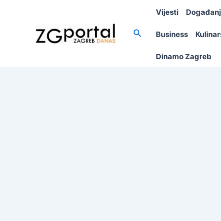
Skip
Vijesti
Događan
to
content
Search
Business
Kulina
Dinamo Zagreb