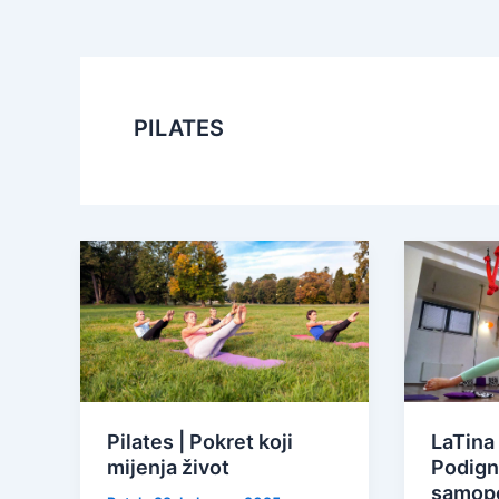
PILATES
Pilates | Pokret koji
LaTina 
mijenja život
Podign
samopo