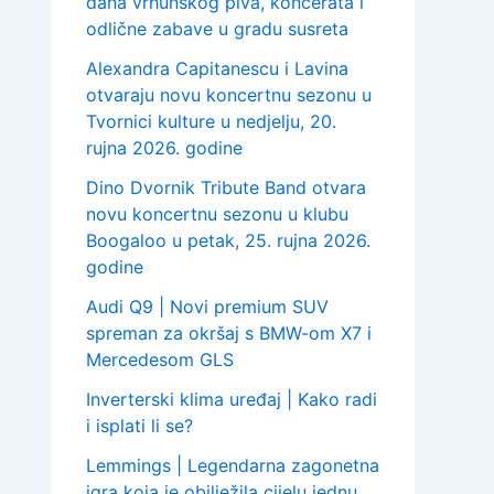
dana vrhunskog piva, koncerata i
odlične zabave u gradu susreta
Alexandra Capitanescu i Lavina
otvaraju novu koncertnu sezonu u
Tvornici kulture u nedjelju, 20.
rujna 2026. godine
Dino Dvornik Tribute Band otvara
novu koncertnu sezonu u klubu
Boogaloo u petak, 25. rujna 2026.
godine
Audi Q9 | Novi premium SUV
spreman za okršaj s BMW-om X7 i
Mercedesom GLS
Inverterski klima uređaj | Kako radi
i isplati li se?
Lemmings | Legendarna zagonetna
igra koja je obilježila cijelu jednu