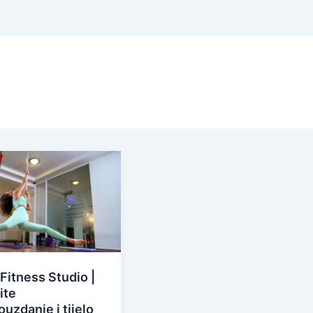
Fitness Studio |
ite
uzdanje i tijelo