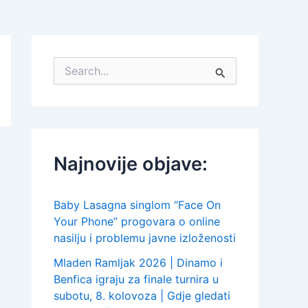
S
e
a
r
c
h
f
Najnovije objave:
o
r
:
Baby Lasagna singlom “Face On
Your Phone” progovara o online
nasilju i problemu javne izloženosti
Mladen Ramljak 2026 | Dinamo i
Benfica igraju za finale turnira u
subotu, 8. kolovoza | Gdje gledati