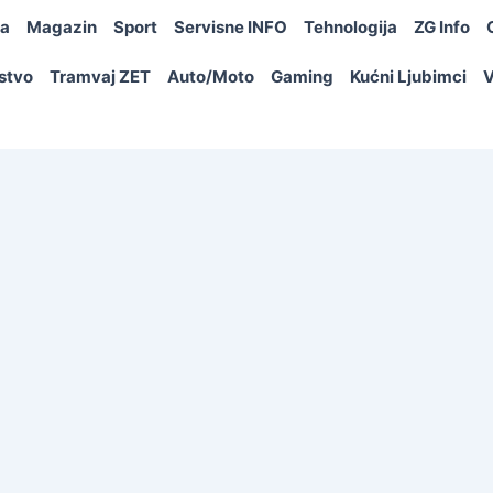
ja
Magazin
Sport
Servisne INFO
Tehnologija
ZG Info
rstvo
Tramvaj ZET
Auto/Moto
Gaming
Kućni Ljubimci
V