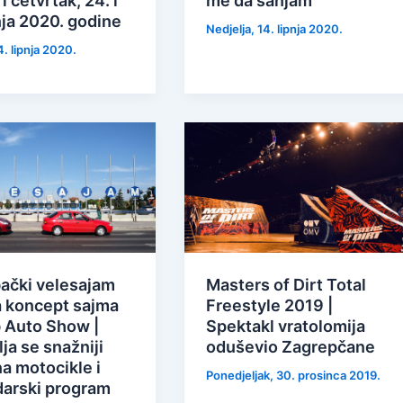
 i četvrtak, 24. i
me da sanjam”
nja 2020. godine
Nedjelja, 14. lipnja 2020.
4. lipnja 2020.
ački velesajam
Masters of Dirt Total
a koncept sajma
Freestyle 2019 |
 Auto Show |
Spektakl vratolomija
ja se snažniji
oduševio Zagrepčane
a motocikle i
Ponedjeljak, 30. prosinca 2019.
arski program