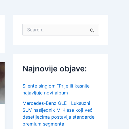
S
e
a
r
c
h
f
Najnovije objave:
o
r
:
Silente singlom “Prije ili kasnije”
najavljuje novi album
Mercedes-Benz GLE | Luksuzni
SUV nasljednik M-Klase koji već
desetljećima postavlja standarde
premium segmenta