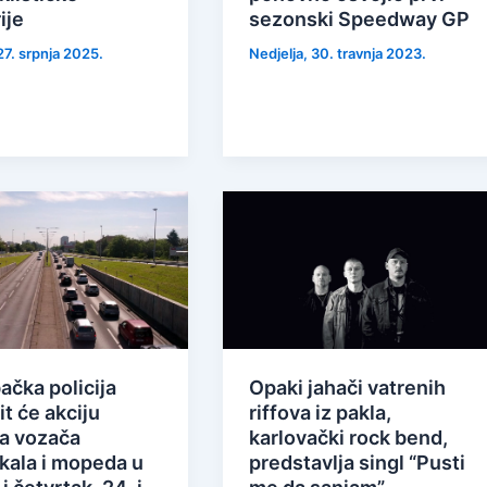
ije
sezonski Speedway GP
27. srpnja 2025.
Nedjelja, 30. travnja 2023.
ačka policija
Opaki jahači vatrenih
t će akciju
riffova iz pakla,
a vozača
karlovački rock bend,
kala i mopeda u
predstavlja singl “Pusti