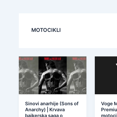
MOTOCIKLI
Sinovi anarhije (Sons of
Voge M
Anarchy) | Krvava
Premiu
bajkerska saga o
motoci