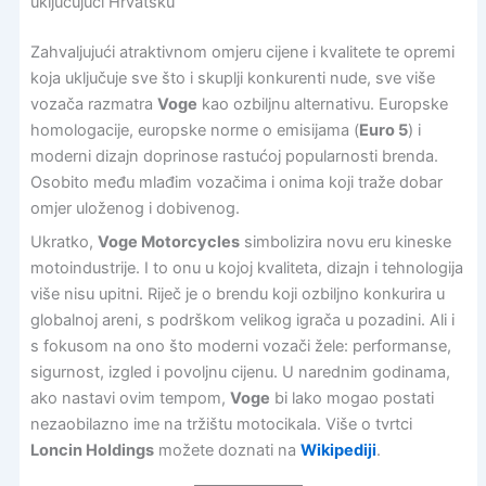
uključujući Hrvatsku
Zahvaljujući atraktivnom omjeru cijene i kvalitete te opremi
koja uključuje sve što i skuplji konkurenti nude, sve više
vozača razmatra
Voge
kao ozbiljnu alternativu. Europske
homologacije, europske norme o emisijama (
Euro 5
) i
moderni dizajn doprinose rastućoj popularnosti brenda.
Osobito među mlađim vozačima i onima koji traže dobar
omjer uloženog i dobivenog.
Ukratko,
Voge Motorcycles
simbolizira novu eru kineske
motoindustrije. I to onu u kojoj kvaliteta, dizajn i tehnologija
više nisu upitni. Riječ je o brendu koji ozbiljno konkurira u
globalnoj areni, s podrškom velikog igrača u pozadini. Ali i
s fokusom na ono što moderni vozači žele: performanse,
sigurnost, izgled i povoljnu cijenu. U narednim godinama,
ako nastavi ovim tempom,
Voge
bi lako mogao postati
nezaobilazno ime na tržištu motocikala. Više o tvrtci
Loncin Holdings
možete doznati na
Wikipediji
.