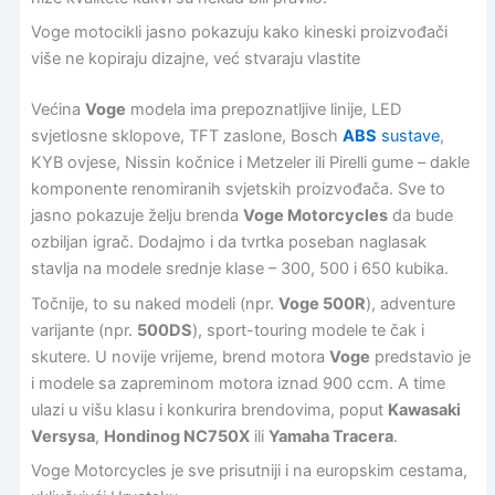
Voge motocikli jasno pokazuju kako kineski proizvođači
više ne kopiraju dizajne, već stvaraju vlastite
Većina
Voge
modela ima prepoznatljive linije, LED
svjetlosne sklopove, TFT zaslone, Bosch
ABS
sustave
,
KYB ovjese, Nissin kočnice i Metzeler ili Pirelli gume – dakle
komponente renomiranih svjetskih proizvođača. Sve to
jasno pokazuje želju brenda
Voge Motorcycles
da bude
ozbiljan igrač. Dodajmo i da tvrtka poseban naglasak
stavlja na modele srednje klase – 300, 500 i 650 kubika.
Točnije, to su naked modeli (npr.
Voge 500R
), adventure
varijante (npr.
500DS
), sport-touring modele te čak i
skutere. U novije vrijeme, brend motora
Voge
predstavio je
i modele sa zapreminom motora iznad 900 ccm. A time
ulazi u višu klasu i konkurira brendovima, poput
Kawasaki
Versysa
,
Hondinog NC750X
ili
Yamaha Tracera
.
Voge Motorcycles je sve prisutniji i na europskim cestama,