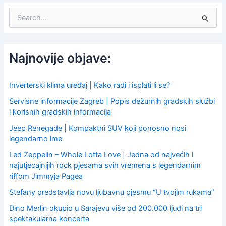
S
e
a
r
c
Najnovije objave:
h
f
o
Inverterski klima uređaj | Kako radi i isplati li se?
r
Servisne informacije Zagreb | Popis dežurnih gradskih službi
:
i korisnih gradskih informacija
Jeep Renegade | Kompaktni SUV koji ponosno nosi
legendarno ime
Led Zeppelin – Whole Lotta Love | Jedna od najvećih i
najutjecajnijih rock pjesama svih vremena s legendarnim
riffom Jimmyja Pagea
Stefany predstavlja novu ljubavnu pjesmu “U tvojim rukama”
Dino Merlin okupio u Sarajevu više od 200.000 ljudi na tri
spektakularna koncerta