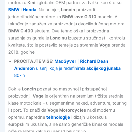
motora u
Kini
i globalni OEM partner za tvrtke kao što su
BMW
i
Honda
. Na primjer,
Loncin
proizvodi
jednocilindrične motore za
BMW-ove G 310
modele. A
također je zadužen za proizvodnju dvocilindričnog motora
BMW C 400
skutera. Ova tehnološka i proizvodna
suradnja osigurala je
Loncinu
izuzetnu stručnost i kontrolu
kvalitete, što je postavilo temelje za stvaranje
Voge
brenda
2018. godine.
PROČITAJTE VIŠE:
MacGyver
|
Richard Dean
Anderson
u seriji koja je redefinirala
akcijskog junaka
80-ih
Dok je
Loncin
poznat po masovnoj i pristupačnoj
proizvodnji,
Voge
je orijentiran na premium tržište srednje
klase motocikala – u segmentima naked, adventure, touring
i sport. To znači da
Voge Motorcycles
nudi modernu
opremu, napredne
tehnologije
i dizajn u koraku s
europskim ukusima, a ne samo generičke kineske modele
niže kvalitete kakvi su nekad bili pravilo.