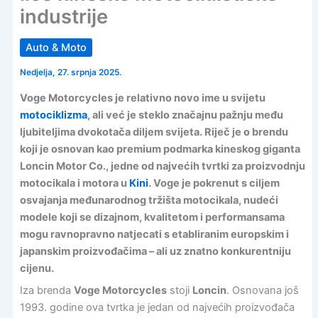
industrije
Auto & Moto
Nedjelja, 27. srpnja 2025.
Voge Motorcycles je relativno novo ime u svijetu
motociklizma
, ali već je steklo značajnu pažnju među
ljubiteljima dvokotača diljem svijeta. Riječ je o brendu
koji je osnovan kao premium podmarka kineskog giganta
Loncin Motor Co., jedne od najvećih tvrtki za proizvodnju
motocikala i motora u
Kini
. Voge je pokrenut s ciljem
osvajanja međunarodnog tržišta motocikala, nudeći
modele koji se dizajnom, kvalitetom i performansama
mogu ravnopravno natjecati s etabliranim europskim i
japanskim proizvođačima – ali uz znatno konkurentniju
cijenu.
Iza brenda
Voge Motorcycles
stoji
Loncin
. Osnovana još
1993. godine ova tvrtka je jedan od najvećih proizvođača