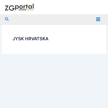
Skip
to
content
Search
JYSK HRVATSKA