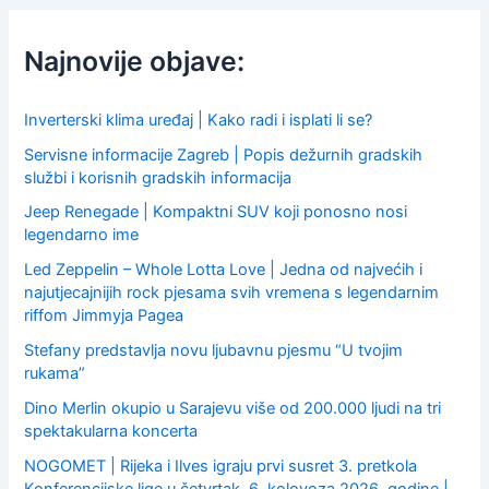
c
h
f
Najnovije objave:
o
r
:
Inverterski klima uređaj | Kako radi i isplati li se?
Servisne informacije Zagreb | Popis dežurnih gradskih
službi i korisnih gradskih informacija
Jeep Renegade | Kompaktni SUV koji ponosno nosi
legendarno ime
Led Zeppelin – Whole Lotta Love | Jedna od najvećih i
najutjecajnijih rock pjesama svih vremena s legendarnim
riffom Jimmyja Pagea
Stefany predstavlja novu ljubavnu pjesmu “U tvojim
rukama”
Dino Merlin okupio u Sarajevu više od 200.000 ljudi na tri
spektakularna koncerta
NOGOMET | Rijeka i Ilves igraju prvi susret 3. pretkola