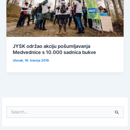
JYSK održao akciju pošumljavanja
Medvednice s 10.000 sadnica bukve
Utorak, 16. travnja 2019.
S
e
a
r