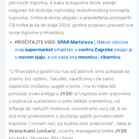
pet novih trgovina. A kako bi kupcima širom zemlje
osigurao isti doživljaj najnovijeg skandinavskog koncepta
kupovine, tvrtka je dosta ulagala i u preuređenja postojećih.
Cilj tvrtke je da do kraja 2024. godine potpuno preuredi sve
svoje trgovine u Hrvatskoj.
PROČITAJTE VIŠE:
SPAR Martićeva
| Nakon obnove
ovaj
supermarket
smješten u
centru Zagreba
zasjao je
u
novom sjaju
, a od sada ima
mesnicu
i
ribarnicu
“U financijskoj godini iza nas još jednom smo pokazali da
znamo što radimo. Također, naučili smo i da samo
zajednički možemo uspjeti u tome. I na to treba biti
ponosan svaki kolega u
JYSK
-u! Usprkos svim izazovima
s kojima se susrećemo u ovim teškim vremenima, od
inflacije do rastućih troškova, ostvarili smo svoj cilj. A on
koji ovisi prvenstveno o pružanju sjajnih ponuda našim
kupcima. I moram reći, po kojima smo prepoznati”, rekla je
Vesna Kukić Lončarić
, country managerica tvrtke
JYSK
Hrvatska, Slovenija, BiH i Srbija.