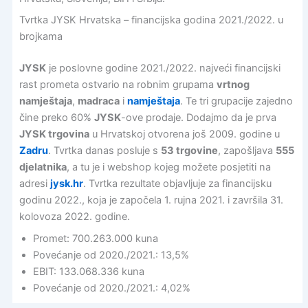
Tvrtka JYSK Hrvatska – financijska godina 2021./2022. u
brojkama
JYSK
je poslovne godine 2021./2022. najveći financijski
rast prometa ostvario na robnim grupama
vrtnog
namještaja
,
madraca
i
namještaja
. Te tri grupacije zajedno
čine preko 60%
JYSK
-ove prodaje. Dodajmo da je prva
JYSK trgovina
u Hrvatskoj otvorena još 2009. godine u
Zadru
. Tvrtka danas posluje s
53 trgovine
, zapošljava
555
djelatnika
, a tu je i webshop kojeg možete posjetiti na
adresi
jysk.hr
. Tvrtka rezultate objavljuje za financijsku
godinu 2022., koja je započela 1. rujna 2021. i završila 31.
kolovoza 2022. godine.
Promet: 700.263.000 kuna
Povećanje od 2020./2021.: 13,5%
EBIT: 133.068.336 kuna
Povećanje od 2020./2021.: 4,02%