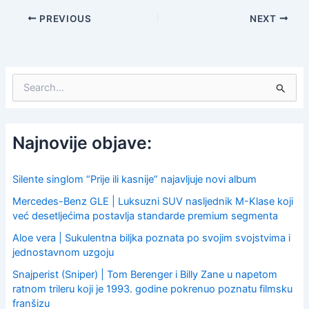
PREVIOUS
NEXT
S
e
a
r
c
Najnovije objave:
h
f
o
Silente singlom “Prije ili kasnije” najavljuje novi album
r
Mercedes-Benz GLE | Luksuzni SUV nasljednik M-Klase koji
:
već desetljećima postavlja standarde premium segmenta
Aloe vera | Sukulentna biljka poznata po svojim svojstvima i
jednostavnom uzgoju
Snajperist (Sniper) | Tom Berenger i Billy Zane u napetom
ratnom trileru koji je 1993. godine pokrenuo poznatu filmsku
franšizu