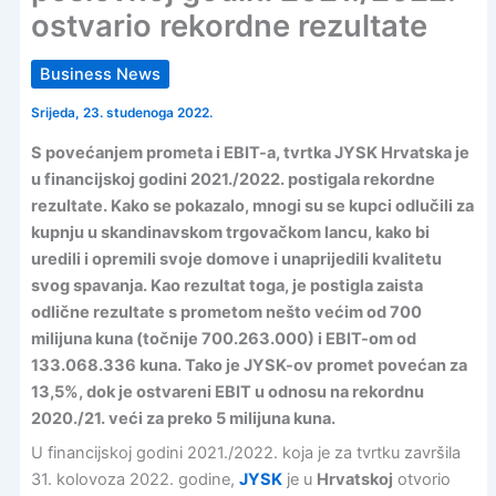
ostvario rekordne rezultate
Business News
Srijeda, 23. studenoga 2022.
S povećanjem prometa i EBIT-a, tvrtka JYSK Hrvatska je
u financijskoj godini 2021./2022. postigala rekordne
rezultate. Kako se pokazalo, mnogi su se kupci odlučili za
kupnju u skandinavskom trgovačkom lancu, kako bi
uredili i opremili svoje domove i unaprijedili kvalitetu
svog spavanja. Kao rezultat toga, je postigla zaista
odlične rezultate s prometom nešto većim od 700
milijuna kuna (točnije 700.263.000) i EBIT-om od
133.068.336 kuna. Tako je JYSK-ov promet povećan za
13,5%, dok je ostvareni EBIT u odnosu na rekordnu
2020./21. veći za preko 5 milijuna kuna.
U financijskoj godini 2021./2022. koja je za tvrtku završila
31. kolovoza 2022. godine,
JYSK
je u
Hrvatskoj
otvorio