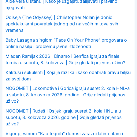
Aloe vera u stanu | Kako je uzgajati, zalijevati i pravilno
njegovati
Odiseja (The Odyssey) | Christopher Nolan je donio
spektakularni povratak jednog od najvećih mitova svih
vremena
Baby Lasagna singlom “Face On Your Phone” progovara o
online nasilju i problemu javne izloženosti
Mladen Ramljak 2026 | Dinamo i Benfica igraju za finale
turnira u subotu, 8. kolovoza | Gdje gledati prijenos uživo?
Kaktusi i sukulenti | Koja je razlika i kako odabrati pravu biljku
za svoj dom
NOGOMET | Lokomotiva i Gorica igraju susret 2. kola HNL-a
u subotu, 8. kolovoza 2026. godine | Gdje gledati prijenos
uživo?
NOGOMET | Rudeš i Osijek igraju susret 2. kola HNL-a u
subotu, 8. kolovoza 2026. godine | Gdje gledati prijenos
uživo?
Vigor pjesmom “Kao tequila” donosi zarazni latino ritam i