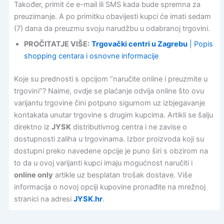
Također, primit će e-mail ili SMS kada bude spremna za
preuzimanje. A po primitku obavijesti kupci će imati sedam
(7) dana da preuzmu svoju narudžbu u odabranoj trgovini.
PROČITATJE VIŠE:
Trgovački centri u Zagrebu
| Popis
shopping centara i osnovne informacije
Koje su prednosti s opcijom “naručite online i preuzmite u
trgovini”? Naime, ovdje se plaćanje odvija online što ovu
varijantu trgovine čini potpuno sigurnom uz izbjegavanje
kontakata unutar trgovine s drugim kupcima. Artikli se šalju
direktno iz
JYSK
distributivnog centra i ne zavise o
dostupnosti zaliha u trgovinama. Izbor proizvoda koji su
dostupni preko navedene opcije je puno širi s obzirom na
to da u ovoj varijanti kupci imaju mogućnost naručiti i
online only
artikle uz besplatan trošak dostave. Više
informacija o novoj opciji kupovine pronađite na mrežnoj
stranici na adresi
JYSK.hr
.