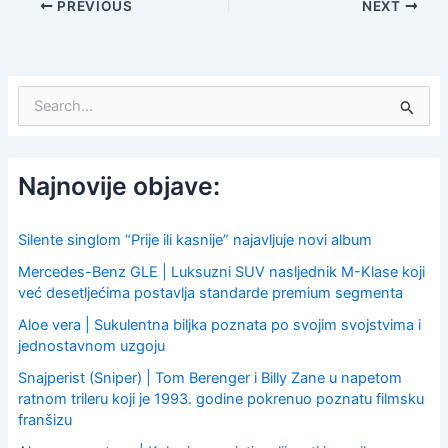
PREVIOUS
NEXT
S
e
a
r
c
Najnovije objave:
h
f
o
Silente singlom “Prije ili kasnije” najavljuje novi album
r
Mercedes-Benz GLE | Luksuzni SUV nasljednik M-Klase koji
:
već desetljećima postavlja standarde premium segmenta
Aloe vera | Sukulentna biljka poznata po svojim svojstvima i
jednostavnom uzgoju
Snajperist (Sniper) | Tom Berenger i Billy Zane u napetom
ratnom trileru koji je 1993. godine pokrenuo poznatu filmsku
franšizu