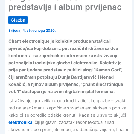
predstavlja i album prvijenac
Glazba
Srijeda, 4. studenoga 2020.
Chant electronique je kolektiv producenata/ica i
pjevača/ica koji dolaze iz pet različitih država sa dva
kontinenta, sa zajedničkim interesom za istraživanje
potencijala tradicijske glazbe i elektronike. Kolektiv je
prije par tjedana predstavio publici singl “Kamen Gori”,
čiji aranžman potpisuju Dunja Bahtijarević i Nenad
Kovačić, a njihov album prvijenac, “çhânt élečtrónique
vol. 1” dostupan je na svim digitalnim platformama.
Istraživanje igra veliku ulogu kod tradicijske glazbe – svaki
rad na aranžmanu započinje shvaćanjem skrivenih poruka
kako bi se odredilo odakle krenuti. Kada se u sve to uključi
elektronika
, čiji je glavni zadatak rekontekstualizirati
skrivenu misao i prenijeti emociju u današnje vrijeme, finalni