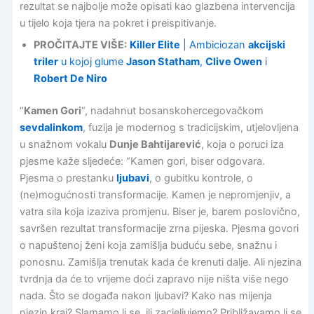
rezultat se najbolje može opisati kao glazbena intervencija
u tijelo koja tjera na pokret i preispitivanje.
PROČITAJTE VIŠE:
Killer Elite
| Ambiciozan
akcijski
triler
u kojoj glume
Jason Statham
,
Clive Owen
i
Robert De Niro
“
Kamen Gori
“, nadahnut bosanskohercegovačkom
sevdalinkom
, fuzija je modernog s tradicijskim, utjelovljena
u snažnom vokalu
Dunje Bahtijarević
, koja o poruci iza
pjesme kaže sljedeće: “Kamen gori, biser odgovara.
Pjesma o prestanku
ljubavi
, o gubitku kontrole, o
(ne)mogućnosti transformacije. Kamen je nepromjenjiv, a
vatra sila koja izaziva promjenu. Biser je, barem poslovično,
savršen rezultat transformacije zrna pijeska. Pjesma govori
o napuštenoj ženi koja zamišlja buduću sebe, snažnu i
ponosnu. Zamišlja trenutak kada će krenuti dalje. Ali njezina
tvrdnja da će to vrijeme doći zapravo nije ništa više nego
nada. Što se događa nakon ljubavi? Kako nas mijenja
njezin kraj? Slamamo li se, ili zacjeljujemo? Približavamo li se