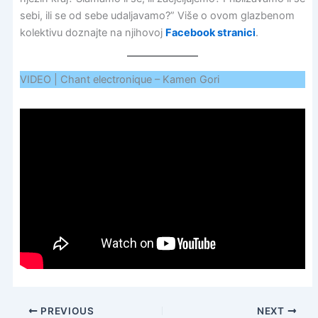
sebi, ili se od sebe udaljavamo?” Više o ovom glazbenom
kolektivu doznajte na njihovoj
Facebook stranici
.
VIDEO | Chant electronique – Kamen Gori
PREVIOUS
NEXT