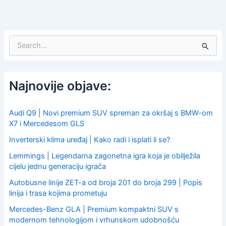
S
e
a
r
c
Najnovije objave:
h
f
o
Audi Q9 | Novi premium SUV spreman za okršaj s BMW-om
r
X7 i Mercedesom GLS
:
Inverterski klima uređaj | Kako radi i isplati li se?
Lemmings | Legendarna zagonetna igra koja je obilježila
cijelu jednu generaciju igrača
Autobusne linije ZET-a od broja 201 do broja 299 | Popis
linija i trasa kojima prometuju
Mercedes-Benz GLA | Premium kompaktni SUV s
modernom tehnologijom i vrhunskom udobnošću