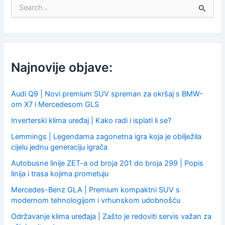
S
e
a
r
c
h
f
Najnovije objave:
o
r
:
Audi Q9 | Novi premium SUV spreman za okršaj s BMW-
om X7 i Mercedesom GLS
Inverterski klima uređaj | Kako radi i isplati li se?
Lemmings | Legendarna zagonetna igra koja je obilježila
cijelu jednu generaciju igrača
Autobusne linije ZET-a od broja 201 do broja 299 | Popis
linija i trasa kojima prometuju
Mercedes-Benz GLA | Premium kompaktni SUV s
modernom tehnologijom i vrhunskom udobnošću
Održavanje klima uređaja | Zašto je redoviti servis važan za