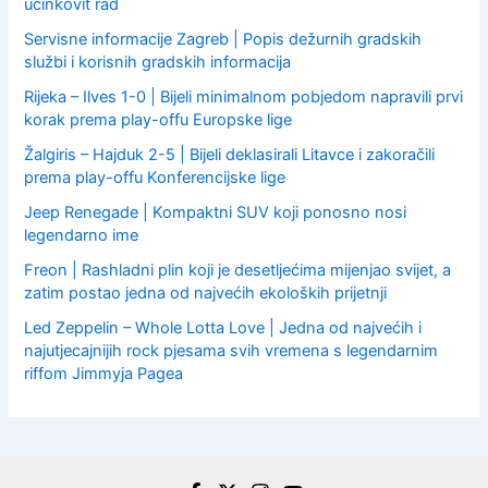
učinkovit rad
Servisne informacije Zagreb | Popis dežurnih gradskih
službi i korisnih gradskih informacija
Rijeka – Ilves 1-0 | Bijeli minimalnom pobjedom napravili prvi
korak prema play-offu Europske lige
Žalgiris – Hajduk 2-5 | Bijeli deklasirali Litavce i zakoračili
prema play-offu Konferencijske lige
Jeep Renegade | Kompaktni SUV koji ponosno nosi
legendarno ime
Freon | Rashladni plin koji je desetljećima mijenjao svijet, a
zatim postao jedna od najvećih ekoloških prijetnji
Led Zeppelin – Whole Lotta Love | Jedna od najvećih i
najutjecajnijih rock pjesama svih vremena s legendarnim
riffom Jimmyja Pagea