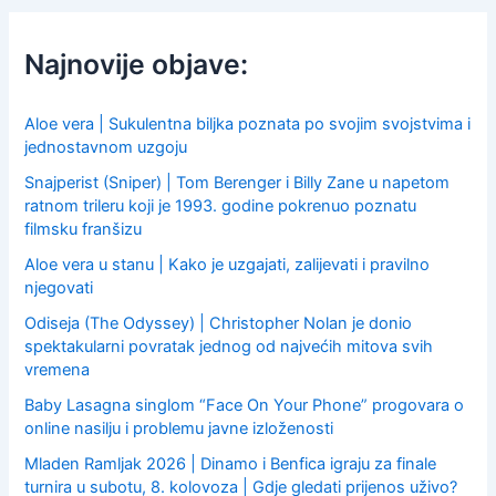
c
h
f
Najnovije objave:
o
r
:
Aloe vera | Sukulentna biljka poznata po svojim svojstvima i
jednostavnom uzgoju
Snajperist (Sniper) | Tom Berenger i Billy Zane u napetom
ratnom trileru koji je 1993. godine pokrenuo poznatu
filmsku franšizu
Aloe vera u stanu | Kako je uzgajati, zalijevati i pravilno
njegovati
Odiseja (The Odyssey) | Christopher Nolan je donio
spektakularni povratak jednog od najvećih mitova svih
vremena
Baby Lasagna singlom “Face On Your Phone” progovara o
online nasilju i problemu javne izloženosti
Mladen Ramljak 2026 | Dinamo i Benfica igraju za finale
turnira u subotu, 8. kolovoza | Gdje gledati prijenos uživo?