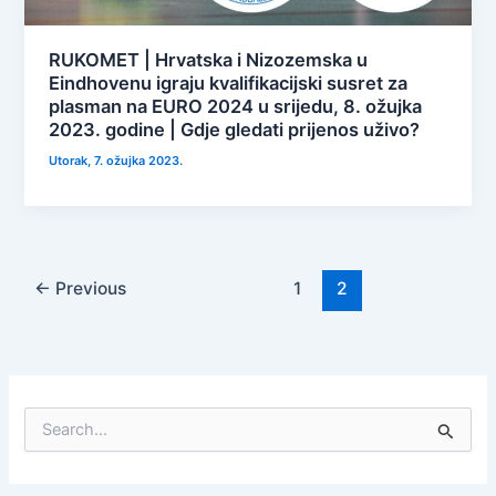
RUKOMET | Hrvatska i Nizozemska u
Eindhovenu igraju kvalifikacijski susret za
plasman na EURO 2024 u srijedu, 8. ožujka
2023. godine | Gdje gledati prijenos uživo?
Utorak, 7. ožujka 2023.
←
Previous
1
2
S
e
a
r