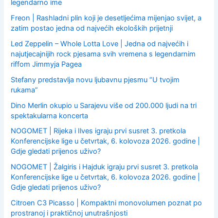
legendarno ime
Freon | Rashladni plin koji je desetljećima mijenjao svijet, a
zatim postao jedna od najvećih ekoloških prijetnji
Led Zeppelin – Whole Lotta Love | Jedna od najvećih i
najutjecajnijih rock pjesama svih vremena s legendarnim
riffom Jimmyja Pagea
Stefany predstavlja novu ljubavnu pjesmu “U tvojim
rukama”
Dino Merlin okupio u Sarajevu više od 200.000 ljudi na tri
spektakularna koncerta
NOGOMET | Rijeka i Ilves igraju prvi susret 3. pretkola
Konferencijske lige u četvrtak, 6. kolovoza 2026. godine |
Gdje gledati prijenos uživo?
NOGOMET | Žalgiris i Hajduk igraju prvi susret 3. pretkola
Konferencijske lige u četvrtak, 6. kolovoza 2026. godine |
Gdje gledati prijenos uživo?
Citroen C3 Picasso | Kompaktni monovolumen poznat po
prostranoj i praktičnoj unutrašnjosti