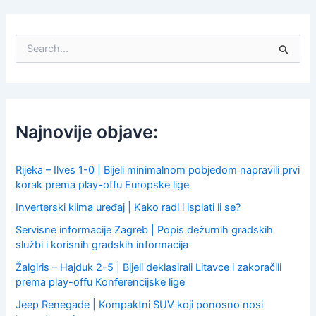
S
e
a
r
c
h
f
Najnovije objave:
o
r
:
Rijeka – Ilves 1-0 | Bijeli minimalnom pobjedom napravili prvi
korak prema play-offu Europske lige
Inverterski klima uređaj | Kako radi i isplati li se?
Servisne informacije Zagreb | Popis dežurnih gradskih
službi i korisnih gradskih informacija
Žalgiris – Hajduk 2-5 | Bijeli deklasirali Litavce i zakoračili
prema play-offu Konferencijske lige
Jeep Renegade | Kompaktni SUV koji ponosno nosi