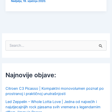
Nedjelja, 19. siječnja 2020.
S
e
a
r
c
h
f
Najnovije objave:
o
r
:
Citroen C3 Picasso | Kompaktni monovolumen poznat po
prostranoj i praktičnoj unutrašnjosti
Led Zeppelin – Whole Lotta Love | Jedna od najvećih i
najutjecajnijih rock pjesama svih vremena s legendarnim