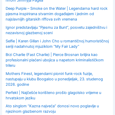
riffom Jimmyja Pagea
Deep Purple – Smoke on the Water | Legendarna hard rock
pjesma inspirirana stvarnim događajem i jednim od
najslavnijih gitarskih riffova svih vremena
Ignor predstavljaju “Pjesmu za Bunt”, posvetu zajedništvu i
nezavisnoj glazbenoj sceni
Selfie | Karen Gillan i John Cho u romantičnoj humorističnoj
seriji nadahnutoj mjuziklom “My Fair Lady”
Brzi Charlie (Fast Charlie) | Pierce Brosnan briljira kao
profesionalni plaćeni ubojica u napetom kriminalističkom
trileru
Mothers Finest, legendarni pioniri funk-rock fuzije,
nastupaju u klubu Boogaloo u ponedjeljak, 23. studenog
2026. godine
Perfekt | Najčešće korišteno prošlo glagolsko vrijeme u
hrvatskom jeziku
Ato singlom “Kazna najveća” donosi novo poglavlje u
njezinom glazbenom razvoju