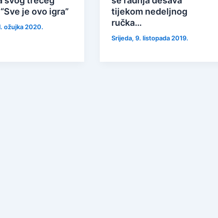
a svog trećeg
se radnja dešava
“Sve je ovo igra”
tijekom nedeljnog
ručka…
1. ožujka 2020.
Srijeda, 9. listopada 2019.