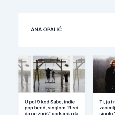
ANA OPALIĆ
U pol 9 kod Sabe, indie
Ti, ja 
pop bend, singlom “Reci
zaniml
da ne žuriš” podsjeća da
singlu 