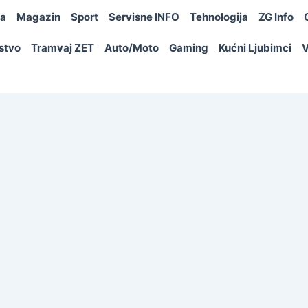
ja
Magazin
Sport
Servisne INFO
Tehnologija
ZG Info
rstvo
Tramvaj ZET
Auto/Moto
Gaming
Kućni Ljubimci
V