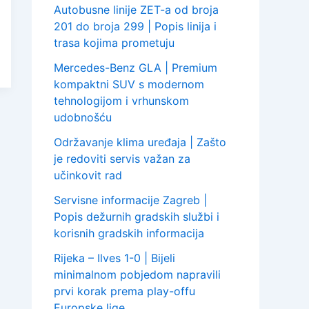
Autobusne linije ZET-a od broja
201 do broja 299 | Popis linija i
trasa kojima prometuju
Mercedes-Benz GLA | Premium
kompaktni SUV s modernom
tehnologijom i vrhunskom
udobnošću
Održavanje klima uređaja | Zašto
je redoviti servis važan za
učinkovit rad
Servisne informacije Zagreb |
Popis dežurnih gradskih službi i
korisnih gradskih informacija
Rijeka – Ilves 1-0 | Bijeli
minimalnom pobjedom napravili
prvi korak prema play-offu
Europske lige