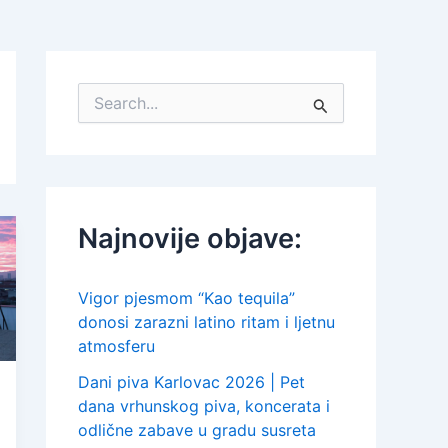
S
e
a
r
c
h
f
Najnovije objave:
o
r
:
Vigor pjesmom “Kao tequila”
donosi zarazni latino ritam i ljetnu
atmosferu
Dani piva Karlovac 2026 | Pet
dana vrhunskog piva, koncerata i
odlične zabave u gradu susreta