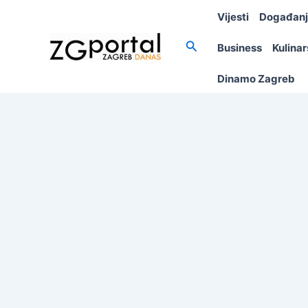
Skip
Vijesti
Događan
to
content
Search
Business
Kulina
Dinamo Zagreb