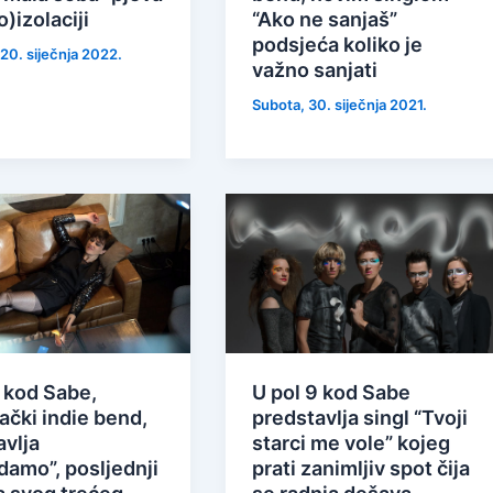
)izolaciji
“Ako ne sanjaš”
podsjeća koliko je
 20. siječnja 2022.
važno sanjati
Subota, 30. siječnja 2021.
 kod Sabe,
U pol 9 kod Sabe
ački indie bend,
predstavlja singl “Tvoji
avlja
starci me vole” kojeg
damo”, posljednji
prati zanimljiv spot čija