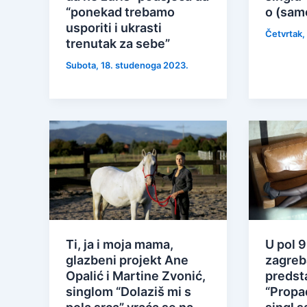
“ponekad trebamo
o (samo
usporiti i ukrasti
Četvrtak,
trenutak za sebe”
Subota, 18. studenoga 2023.
Ti, ja i moja mama,
U pol 9
glazbeni projekt Ane
zagreb
Opalić i Martine Zvonić,
predst
singlom “Dolaziš mi s
“Propa