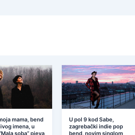
i moja mama, bend
U pol 9 kod Sabe,
jivog imena, u
zagrebački indie pop
“Mala soba” pjeva
bend, novim singlom