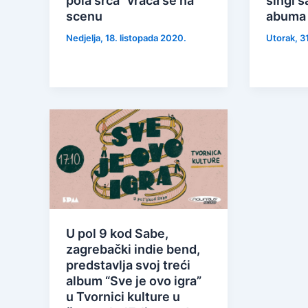
pola srca” vraća se na
singl s
scenu
abuma 
Nedjelja, 18. listopada 2020.
Utorak, 3
U pol 9 kod Sabe,
zagrebački indie bend,
predstavlja svoj treći
album “Sve je ovo igra”
u Tvornici kulture u