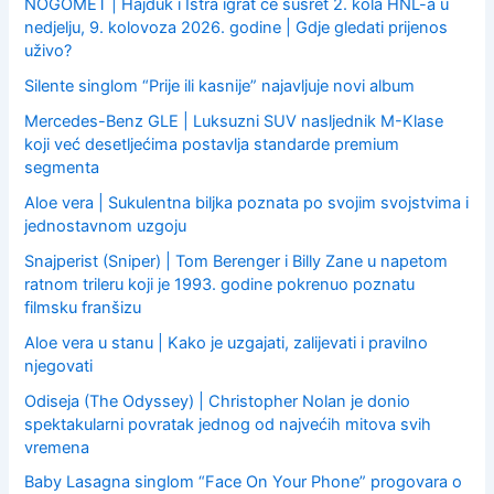
NOGOMET | Hajduk i Istra igrat će susret 2. kola HNL-a u
nedjelju, 9. kolovoza 2026. godine | Gdje gledati prijenos
uživo?
Silente singlom “Prije ili kasnije” najavljuje novi album
Mercedes-Benz GLE | Luksuzni SUV nasljednik M-Klase
koji već desetljećima postavlja standarde premium
segmenta
Aloe vera | Sukulentna biljka poznata po svojim svojstvima i
jednostavnom uzgoju
Snajperist (Sniper) | Tom Berenger i Billy Zane u napetom
ratnom trileru koji je 1993. godine pokrenuo poznatu
filmsku franšizu
Aloe vera u stanu | Kako je uzgajati, zalijevati i pravilno
njegovati
Odiseja (The Odyssey) | Christopher Nolan je donio
spektakularni povratak jednog od najvećih mitova svih
vremena
Baby Lasagna singlom “Face On Your Phone” progovara o