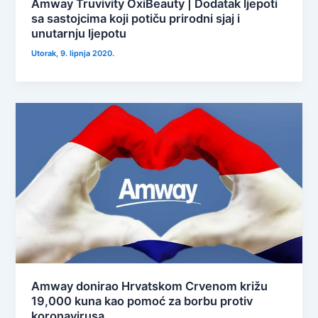
Amway Truvivity OxiBeauty | Dodatak ljepoti
sa sastojcima koji potiču prirodni sjaj i
unutarnju ljepotu
Utorak, 9. lipnja 2020.
Amway donirao Hrvatskom Crvenom križu
19,000 kuna kao pomoć za borbu protiv
koronavirusa