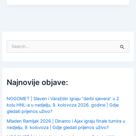
S
e
a
r
c
h
f
Najnovije objave:
o
r
:
NOGOMET | Slaven i Varaždin igraju “derbi sjevera” u 2.
kolu HNL-a u nedjelju, 9. kolovoza 2026. godine | Gdje
gledati prijenos uživo?
Mladen Ramljak 2026 | Dinamo i Ajax igraju finale turnira u
nedjelju, 9. kolovoza | Gdje gledati prijenos uživo?