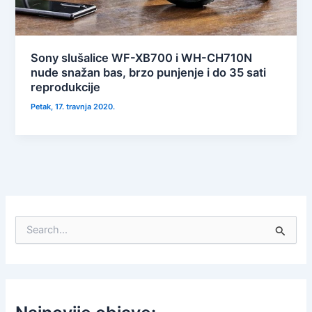
Sony slušalice WF-XB700 i WH-CH710N
nude snažan bas, brzo punjenje i do 35 sati
reprodukcije
Petak, 17. travnja 2020.
S
e
a
r
c
h
f