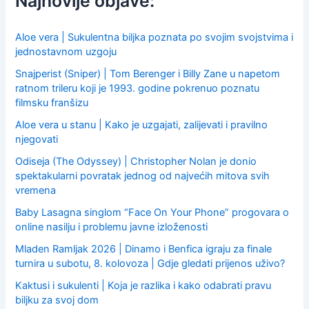
Najnovije objave:
o
r
:
Aloe vera | Sukulentna biljka poznata po svojim svojstvima i
jednostavnom uzgoju
Snajperist (Sniper) | Tom Berenger i Billy Zane u napetom
ratnom trileru koji je 1993. godine pokrenuo poznatu
filmsku franšizu
Aloe vera u stanu | Kako je uzgajati, zalijevati i pravilno
njegovati
Odiseja (The Odyssey) | Christopher Nolan je donio
spektakularni povratak jednog od najvećih mitova svih
vremena
Baby Lasagna singlom “Face On Your Phone” progovara o
online nasilju i problemu javne izloženosti
Mladen Ramljak 2026 | Dinamo i Benfica igraju za finale
turnira u subotu, 8. kolovoza | Gdje gledati prijenos uživo?
Kaktusi i sukulenti | Koja je razlika i kako odabrati pravu
biljku za svoj dom