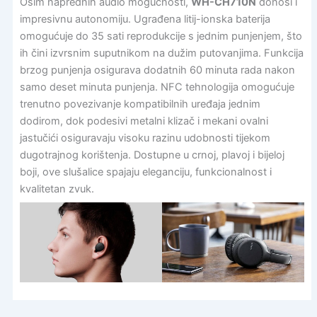
Osim naprednih audio mogućnosti,
WH-CH710N
donosi i
impresivnu autonomiju. Ugrađena litij-ionska baterija
omogućuje do 35 sati reprodukcije s jednim punjenjem, što
ih čini izvrsnim suputnikom na dužim putovanjima. Funkcija
brzog punjenja osigurava dodatnih 60 minuta rada nakon
samo deset minuta punjenja. NFC tehnologija omogućuje
trenutno povezivanje kompatibilnih uređaja jednim
dodirom, dok podesivi metalni klizač i mekani ovalni
jastučići osiguravaju visoku razinu udobnosti tijekom
dugotrajnog korištenja. Dostupne u crnoj, plavoj i bijeloj
boji, ove slušalice spajaju eleganciju, funkcionalnost i
kvalitetan zvuk.