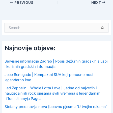
PREVIOUS
NEXT
S
e
a
r
c
Najnovije objave:
h
f
o
Servisne informacije Zagreb | Popis dežurnih gradskih službi
r
i korisnih gradskih informacija
:
Jeep Renegade | Kompaktni SUV koji ponosno nosi
legendarno ime
Led Zeppelin – Whole Lotta Love | Jedna od najvećih i
najutjecajnijih rock pjesama svih vremena s legendarnim
riffom Jimmyja Pagea
Stefany predstavlja novu ljubavnu pjesmu “U tvojim rukama”