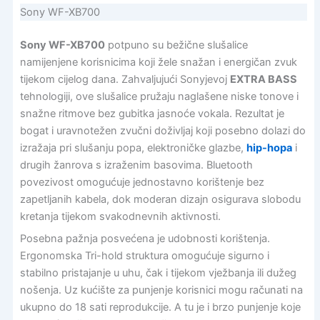
Sony WF-XB700
Sony WF-XB700
potpuno su bežične slušalice
namijenjene korisnicima koji žele snažan i energičan zvuk
tijekom cijelog dana. Zahvaljujući Sonyjevoj
EXTRA BASS
tehnologiji, ove slušalice pružaju naglašene niske tonove i
snažne ritmove bez gubitka jasnoće vokala. Rezultat je
bogat i uravnotežen zvučni doživljaj koji posebno dolazi do
izražaja pri slušanju popa, elektroničke glazbe,
hip-hopa
i
drugih žanrova s izraženim basovima. Bluetooth
povezivost omogućuje jednostavno korištenje bez
zapetljanih kabela, dok moderan dizajn osigurava slobodu
kretanja tijekom svakodnevnih aktivnosti.
Posebna pažnja posvećena je udobnosti korištenja.
Ergonomska Tri-hold struktura omogućuje sigurno i
stabilno pristajanje u uhu, čak i tijekom vježbanja ili dužeg
nošenja. Uz kućište za punjenje korisnici mogu računati na
ukupno do 18 sati reprodukcije. A tu je i brzo punjenje koje