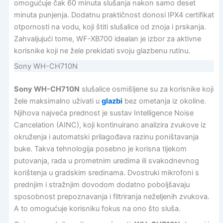
omogućuje čak 60 minuta slušanja nakon samo deset
minuta punjenja. Dodatnu praktičnost donosi IPX4 certifikat
otpornosti na vodu, koji štiti slušalice od znoja i prskanja.
Zahvaljujući tome, WF-XB700 idealan je izbor za aktivne
korisnike koji ne žele prekidati svoju glazbenu rutinu.
Sony WH-CH710N
Sony WH-CH710N
slušalice osmišljene su za korisnike koji
žele maksimalno uživati u
glazbi
bez ometanja iz okoline.
Njihova najveća prednost je sustav Intelligence Noise
Cancelation (AINC), koji kontinuirano analizira zvukove iz
okruženja i automatski prilagođava razinu poništavanja
buke. Takva tehnologija posebno je korisna tijekom
putovanja, rada u prometnim uredima ili svakodnevnog
korištenja u gradskim sredinama. Dvostruki mikrofoni s
prednjim i stražnjim dovodom dodatno poboljšavaju
sposobnost prepoznavanja i filtriranja neželjenih zvukova.
A to omogućuje korisniku fokus na ono što sluša.