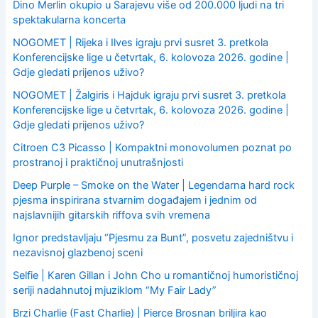
Dino Merlin okupio u Sarajevu više od 200.000 ljudi na tri
spektakularna koncerta
NOGOMET | Rijeka i Ilves igraju prvi susret 3. pretkola
Konferencijske lige u četvrtak, 6. kolovoza 2026. godine |
Gdje gledati prijenos uživo?
NOGOMET | Žalgiris i Hajduk igraju prvi susret 3. pretkola
Konferencijske lige u četvrtak, 6. kolovoza 2026. godine |
Gdje gledati prijenos uživo?
Citroen C3 Picasso | Kompaktni monovolumen poznat po
prostranoj i praktičnoj unutrašnjosti
Deep Purple – Smoke on the Water | Legendarna hard rock
pjesma inspirirana stvarnim događajem i jednim od
najslavnijih gitarskih riffova svih vremena
Ignor predstavljaju “Pjesmu za Bunt”, posvetu zajedništvu i
nezavisnoj glazbenoj sceni
Selfie | Karen Gillan i John Cho u romantičnoj humorističnoj
seriji nadahnutoj mjuziklom “My Fair Lady”
Brzi Charlie (Fast Charlie) | Pierce Brosnan briljira kao