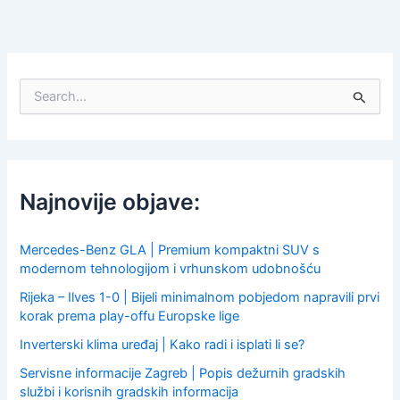
S
e
a
r
c
h
f
Najnovije objave:
o
r
:
Mercedes-Benz GLA | Premium kompaktni SUV s
modernom tehnologijom i vrhunskom udobnošću
Rijeka – Ilves 1-0 | Bijeli minimalnom pobjedom napravili prvi
korak prema play-offu Europske lige
Inverterski klima uređaj | Kako radi i isplati li se?
Servisne informacije Zagreb | Popis dežurnih gradskih
službi i korisnih gradskih informacija