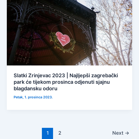
Slatki Zrinjevac 2023 | Najljepši zagrebački
park će tijekom prosinca odjenuti sjajnu
blagdansku odoru
Petak, 1. prosinca 2023.
1
2
Next
→