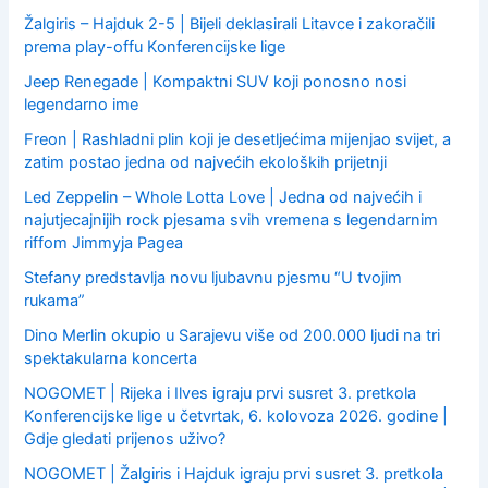
Žalgiris – Hajduk 2-5 | Bijeli deklasirali Litavce i zakoračili
prema play-offu Konferencijske lige
Jeep Renegade | Kompaktni SUV koji ponosno nosi
legendarno ime
Freon | Rashladni plin koji je desetljećima mijenjao svijet, a
zatim postao jedna od najvećih ekoloških prijetnji
Led Zeppelin – Whole Lotta Love | Jedna od najvećih i
najutjecajnijih rock pjesama svih vremena s legendarnim
riffom Jimmyja Pagea
Stefany predstavlja novu ljubavnu pjesmu “U tvojim
rukama”
Dino Merlin okupio u Sarajevu više od 200.000 ljudi na tri
spektakularna koncerta
NOGOMET | Rijeka i Ilves igraju prvi susret 3. pretkola
Konferencijske lige u četvrtak, 6. kolovoza 2026. godine |
Gdje gledati prijenos uživo?
NOGOMET | Žalgiris i Hajduk igraju prvi susret 3. pretkola