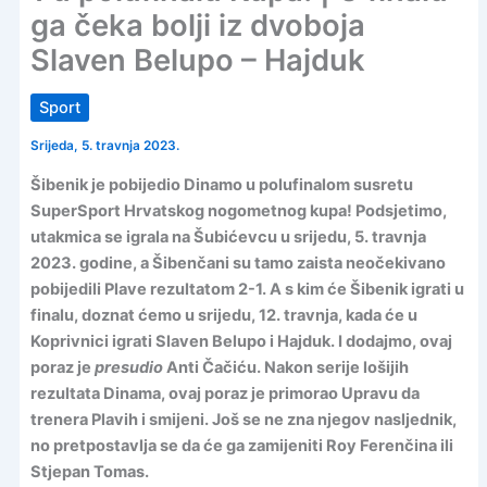
ga čeka bolji iz dvoboja
Slaven Belupo – Hajduk
Sport
Srijeda, 5. travnja 2023.
Šibenik je pobijedio Dinamo u polufinalom susretu
SuperSport Hrvatskog nogometnog kupa! Podsjetimo,
utakmica se igrala na Šubićevcu u srijedu, 5. travnja
2023. godine, a Šibenčani su tamo zaista neočekivano
pobijedili Plave rezultatom 2-1. A s kim će Šibenik igrati u
finalu, doznat ćemo u srijedu, 12. travnja, kada će u
Koprivnici igrati Slaven Belupo i Hajduk. I dodajmo, ovaj
poraz je
presudio
Anti Čačiću. Nakon serije lošijih
rezultata Dinama, ovaj poraz je primorao Upravu da
trenera Plavih i smijeni. Još se ne zna njegov nasljednik,
no pretpostavlja se da će ga zamijeniti Roy Ferenčina ili
Stjepan Tomas.