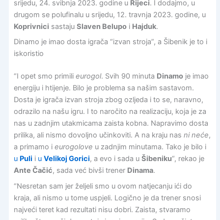
srijedu, 24. svibnja 2023. godine u
Rijeci
. I dodajmo, u
drugom se polufinalu u srijedu, 12. travnja 2023. godine, u
Koprivnici
sastaju
Slaven Belupo
i
Hajduk
.
Dinamo je imao dosta igrača “izvan stroja”, a Šibenik je to i
iskoristio
“I opet smo primili
eurogol
. Svih 90 minuta
Dinamo
je imao
energiju i htijenje. Bilo je problema sa našim sastavom.
Dosta je igrača izvan stroja zbog ozljeda i to se, naravno,
odrazilo na našu igru. I to naročito na realizaciju, koja je za
nas u zadnjim utakmicama zaista kobna. Napravimo dosta
prilika, ali nismo dovoljno učinkoviti. A na kraju nas
ni neće
,
a primamo i
eurogolove
u zadnjim minutama. Tako je bilo i
u
Puli
i
u
Velikoj Gorici
, a evo i sada u
Šibeniku
“, rekao je
Ante Čačić
, sada već bivši trener
Dinama
.
“Nesretan sam jer željeli smo u ovom natjecanju ići do
kraja, ali nismo u tome uspjeli. Logično je da trener snosi
najveći teret kad rezultati nisu dobri. Zaista, stvaramo