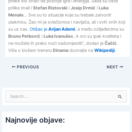
prilike što znači da postoje igra i energija. Sada su čiste
prilike imali i
Stefan Ristovski
i
Josip Drmić
i
Luka
Menalo
… Sve su to situacije koje su trebale
zatvoriti
utakmicu. Žao mi je svlačionice i navijača, ali i svih onih koji
su uz nas.
Otišao je
Arijan Ademi
, a među ozlijeđenima su
Bruno Petković
i
Luka Ivanušec
. A oni su ipak kvaliteta i
ne možete ih preko noći nadomjestiti”, dodao je
Čačić
.
Više o bivšem treneru
Dinama
doznajte na
Wikipediji
.
PREVIOUS
NEXT
S
e
a
r
c
Najnovije objave:
h
f