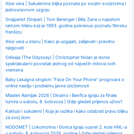
o
Aloe vera | Sukulentna biljka poznata po svojim svojstvima i
r
jednostavnom uzgoju
:
Snajperist (Sniper) | Tom Berenger i Billy Zane u napetom
ratnom trileru koji je 1993. godine pokrenuo poznatu filmsku
franšizu
Aloe vera u stanu | Kako je uzgajati, zalijevati i pravilno
njegovati
Odiseja (The Odyssey) | Christopher Nolan je donio
spektakularni povratak jednog od najvećih mitova svih
vremena
Baby Lasagna singlom “Face On Your Phone” progovara o
online nasilju i problemu javne izloženosti
Mladen Ramljak 2026 | Dinamo i Benfica igraju za finale
turnira u subotu, 8. kolovoza | Gdje gledati prijenos uživo?
Kaktusi i sukulenti | Koja je razlika i kako odabrati pravu biljku
za svoj dom
NOGOMET | Lokomotiva i Gorica igraju susret 2. kola HNL-a
u subotu, 8. kolovoza 2026. godine | Gdje gledati prijenos