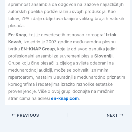
spremnost ansambla da odgovori na izazove najrazličitijih
autorskih poetika podiže razinu svojih produkcija. Kao
takav, ZPA i dalje obilježava karijere velikog broja hrvatskih
plesača.
En-Knap
, koji je devedesetih osnovao koreograf
Iztok
Kovač
, iznjedrio je 2007. godine međunarodnu plesnu
tvrtku
EN-KNAP Group
, koja je od svog osnutka jedini
profesionalni ansambl za suvremeni ples u
Sloveniji
.
Grupa koju čine plesači iz cijeloga svijeta odabrani na
međunarodnoj audiciji, može se pohvaliti iznimnim
repertoarom, nastalim u suradnji s međunarodno priznatim
koreografima i redateljima izrazito raznolike estetske
provenijencije. Više o ovoj grupi doznajte na mrežnim
stranicama na adresi
en-knap.com
.
PREVIOUS
NEXT