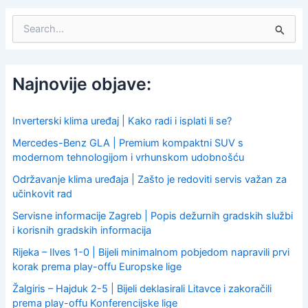
S
e
a
r
c
Najnovije objave:
h
f
o
Inverterski klima uređaj | Kako radi i isplati li se?
r
Mercedes-Benz GLA | Premium kompaktni SUV s
:
modernom tehnologijom i vrhunskom udobnošću
Održavanje klima uređaja | Zašto je redoviti servis važan za
učinkovit rad
Servisne informacije Zagreb | Popis dežurnih gradskih službi
i korisnih gradskih informacija
Rijeka – Ilves 1-0 | Bijeli minimalnom pobjedom napravili prvi
korak prema play-offu Europske lige
Žalgiris – Hajduk 2-5 | Bijeli deklasirali Litavce i zakoračili
prema play-offu Konferencijske lige