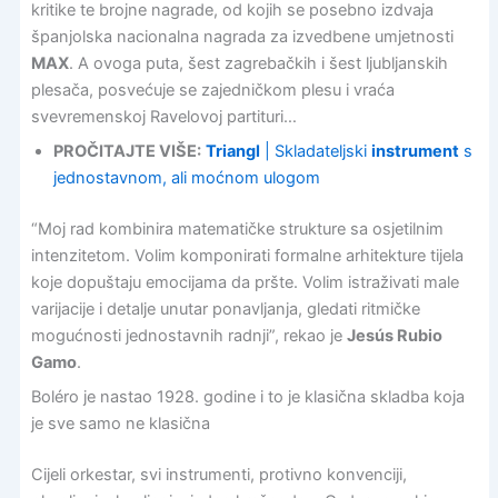
kritike te brojne nagrade, od kojih se posebno izdvaja
španjolska nacionalna nagrada za izvedbene umjetnosti
MAX
. A ovoga puta, šest zagrebačkih i šest ljubljanskih
plesača, posvećuje se zajedničkom plesu i vraća
svevremenskoj Ravelovoj partituri…
PROČITAJTE VIŠE:
Triangl
| Skladateljski
instrument
s
jednostavnom, ali moćnom ulogom
“Moj rad kombinira matematičke strukture sa osjetilnim
intenzitetom. Volim komponirati formalne arhitekture tijela
koje dopuštaju emocijama da pršte. Volim istraživati male
varijacije i detalje unutar ponavljanja, gledati ritmičke
mogućnosti jednostavnih radnji”, rekao je
Jesús Rubio
Gamo
.
Boléro je nastao 1928. godine i to je klasična skladba koja
je sve samo ne klasična
Cijeli orkestar, svi instrumenti, protivno konvenciji,