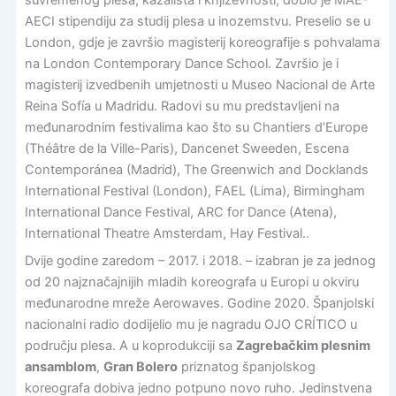
AECI stipendiju za studij plesa u inozemstvu. Preselio se u
London, gdje je završio magisterij koreografije s pohvalama
na London Contemporary Dance School. Završio je i
magisterij izvedbenih umjetnosti u Museo Nacional de Arte
Reina Sofía u Madridu. Radovi su mu predstavljeni na
međunarodnim festivalima kao što su Chantiers d’Europe
(Théâtre de la Ville-Paris), Dancenet Sweeden, Escena
Contemporánea (Madrid), The Greenwich and Docklands
International Festival (London), FAEL (Lima), Birmingham
International Dance Festival, ARC for Dance (Atena),
International Theatre Amsterdam, Hay Festival..
Dvije godine zaredom – 2017. i 2018. – izabran je za jednog
od 20 najznačajnijih mladih koreografa u Europi u okviru
međunarodne mreže Aerowaves. Godine 2020. Španjolski
nacionalni radio dodijelio mu je nagradu OJO CRÍTICO u
području plesa. A u koprodukciji sa
Zagrebačkim plesnim
ansamblom
,
Gran Bolero
priznatog španjolskog
koreografa dobiva jedno potpuno novo ruho. Jedinstvena