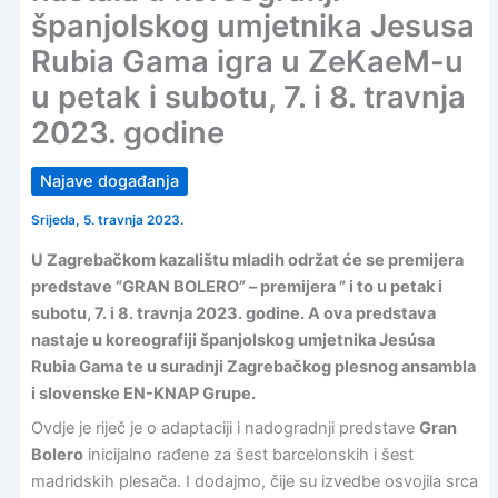
španjolskog umjetnika Jesusa
Rubia Gama igra u ZeKaeM-u
u petak i subotu, 7. i 8. travnja
2023. godine
Najave događanja
Srijeda, 5. travnja 2023.
U Zagrebačkom kazalištu mladih održat će se premijera
predstave “GRAN BOLERO” – premijera ” i to u petak i
subotu, 7. i 8. travnja 2023. godine. A ova predstava
nastaje u koreografiji španjolskog umjetnika Jesúsa
Rubia Gama te u suradnji Zagrebačkog plesnog ansambla
i slovenske EN-KNAP Grupe.
Ovdje je riječ je o adaptaciji i nadogradnji predstave
Gran
Bolero
inicijalno rađene za šest barcelonskih i šest
madridskih plesača. I dodajmo, čije su izvedbe osvojila srca