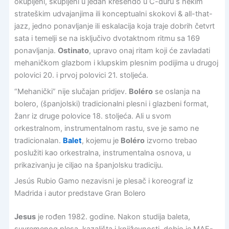
okupljeni, skupljeni u jedan krešendo u C-duru s nekim
strateškim udvajanjima ili konceptualni skokovi & all-that-
jazz, jedno ponavljanje ili eskalacija koja traje dobrih četvrt
sata i temelji se na isključivo dvotaktnom ritmu sa 169
ponavljanja.
Ostinato
, upravo onaj ritam koji će zavladati
mehaničkom glazbom i klupskim plesnim podijima u drugoj
polovici 20. i prvoj polovici 21. stoljeća.
“Mehanički” nije slučajan pridjev.
Boléro
se oslanja na
bolero, (španjolski) tradicionalni plesni i glazbeni format,
žanr iz druge polovice 18. stoljeća. Ali u svom
orkestralnom, instrumentalnom rastu, sve je samo ne
tradicionalan.
Balet
, kojemu je
Boléro
izvorno trebao
poslužiti kao orkestralna, instrumentalna osnova, u
prikazivanju je ciljao na španjolsku tradiciju.
Jesús Rubio Gamo nezavisni je plesač i koreograf iz
Madrida i autor predstave Gran Bolero
Jesus
je rođen 1982. godine. Nakon studija baleta,
suvremenog plesa, kazališta i književnosti, dobio je MAE-