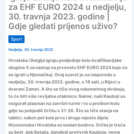
za EHF EURO 2024 u nedjelju,
30. travnja 2023. godine |
Gdje gledati prijenos uživo?
Sport
Nedjelja, 30. travnja 2023.
Hrvatska i Belgija igraju posljednje kolo kvalifikacijske
skupine 5 za nastup na prvenstu EHF EURO 2024 koje će
se igrati u Njemačkoj. Ovaj susret je na rasporedu u
nedjelju, 30. travnja 2023. godine, u 18 sati, u Rijeci u
dvorani Zamet. A što se tiče ovog rukometnog dvoboja,
to će biti više revijalna utakmica. Naime, naši Kauboji su
osigurali plasman na završni turnir i to u prošlom kolu
gdje su pobjedili Grčku s 31-26. Što se tiče stanja na
tablici, nakon pet kola prvo i drugo mjesto dijele
Nizozemska i Hrvatska sa sedam bodova. Grčka je treća
sa šest, dok Belgija, današnji protivnik Kauboja, nema