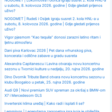
NOGOMET | Lokomotiva i Gorica igraju susret 2. kola HNL-a
u subotu, 8. kolovoza 2026. godine | Gdje gledati prijenos
uživo?
NOGOMET | Rudeš i Osijek igraju susret 2. kola HNL-a u
subotu, 8. kolovoza 2026. godine | Gdje gledati prijenos
uživo?
Vigor pjesmom “Kao tequila” donosi zarazni latino ritam i
ljetnu atmosferu
Dani piva Karlovac 2026 | Pet dana vrhunskog piva,
koncerata i odlične zabave u gradu susreta
Alexandra Capitanescu i Lavina otvaraju novu koncertnu
sezonu u Tvornici kulture u nedjelju, 20. rujna 2026. godine
Dino Dvornik Tribute Band otvara novu koncertnu sezonu u
klubu Boogaloo u petak, 25. rujna 2026. godine
Audi Q9 | Novi premium SUV spreman za okršaj s BMW-om
X7 i Mercedesom GLS
Inverterski klima uređaj | Kako radi i isplati li se?
Lemmings | Legendarna zagonetna igra koja je obilježila