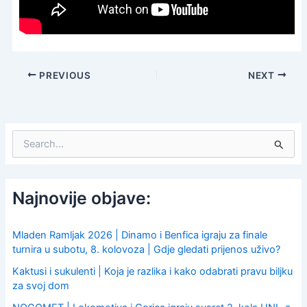
PREVIOUS
NEXT
S
e
a
r
c
Najnovije objave:
h
f
o
Mladen Ramljak 2026 | Dinamo i Benfica igraju za finale
r
turnira u subotu, 8. kolovoza | Gdje gledati prijenos uživo?
:
Kaktusi i sukulenti | Koja je razlika i kako odabrati pravu biljku
za svoj dom