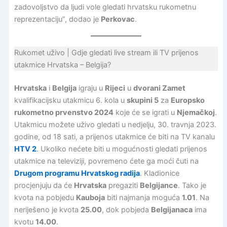
zadovoljstvo da ljudi vole gledati hrvatsku rukometnu
reprezentaciju”, dodao je
Perkovac
.
Rukomet uživo | Gdje gledati live stream ili TV prijenos
utakmice Hrvatska – Belgija?
Hrvatska
i
Belgija
igraju u
Rijeci
u
dvorani Zamet
kvalifikacijsku utakmicu 6. kola u
skupini 5
za
Europsko
rukometno prvenstvo 2024
koje će se igrati u
Njemačkoj
.
Utakmicu možete uživo gledati u nedjelju, 30. travnja 2023.
godine, od 18 sati, a prijenos utakmice će biti na TV kanalu
HTV 2
. Ukoliko nećete biti u mogućnosti gledati prijenos
utakmice na televiziji, povremeno ćete ga moći čuti na
Drugom programu Hrvatskog radija
. Kladionice
procjenjuju da će
Hrvatska
pregaziti
Belgijance
. Tako je
kvota na pobjedu
Kauboja
biti najmanja moguća
1.01
. Na
neriješeno je kvota
25.00
, dok pobjeda
Belgijanaca
ima
kvotu
14.00
.