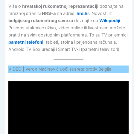
Više o
hrvatskoj rukometnoj reprezentaciji
doznajte na
mrežnoj stranici
HRS-a
na adresi
hrs.hr
. Novosti iz
belgijskog rukometnog saveza
doznajte na
Wikipediji
.
Prijenos utakmice uživo, video online ili livestream možete
pratiti na svim dostupnim platformama. To su TV prijemnici,
pametni telefoni
, tableti, stolna i prijenosna računala,
Android TV Box uređaji i Smart TV-i (pametni televizori).
VIDEO | Veron Načinović uoči susreta protiv Belgije