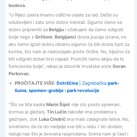
bodova.
“U Rijeci zaista imamo odlične uvjete za rad. Dečki su
oduševljeni i zato smo dobro trenirali. Sigurno ćemo se
dobro pripremiti za
Belgiju
i očekujem da ćemo odigrati
bolje nego s
Grčkom
.
Belgijanci
dosta pucaju izvana, no
ako ćemo igrati dobru obranu sigurno će biti dosta lopti za
kontre, što nam je nedostajalo protiv Grčke. No, ključno će
biti odigrati dobar brzi napad. Posložit ćemo ekipu da to
funkcionira bolje”, rekao je izbornik hrvatske vrste
Goran
Perkovac
.
PROČITAJTE VIŠE:
Dotrščina
| Zagrebačka
park-
šuma
,
spomen-groblje
i
park revolucije
“Što se tiče kadra
Marin Šipić
nije sto posto spreman,
izvrnuo je gležanj.
Tin Lučin
također ima problema s
gležnjem, dok
Luka Cindrić
ima malo zategnute tetive. No,
smatramo da će do nedjelje sve biti u redu. I do dodam,
raduje nas što je dvorana rasprodana. Svima nam je čast i