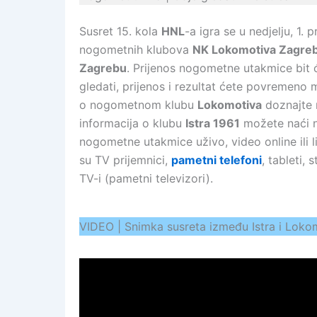
Susret 15. kola
HNL
-a igra se u nedjelju, 1.
nogometnih klubova
NK Lokomotiva Zagre
Zagrebu
. Prijenos nogometne utakmice bit ć
gledati, prijenos i rezultat ćete povremeno 
o nogometnom klubu
Lokomotiva
doznajte 
informacija o klubu
Istra 1961
možete naći n
nogometne utakmice uživo, video online ili 
su TV prijemnici,
pametni telefoni
, tableti,
TV-i (pametni televizori).
VIDEO | Snimka susreta između Istra i Loko