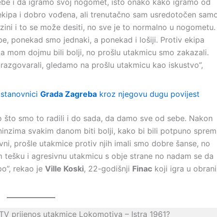
be i da igramo svoj nogomet, isto onako kako igramo od
a ekipa i dobro vođena, ali trenutačno sam usredotočen sam
azini i to se može desiti, no sve je to normalno u nogometu.
be, ponekad smo jednaki, a ponekad i lošiji. Protiv ekipa
 mom dojmu bili bolji, no prošlu utakmicu smo zakazali.
i razgovarali, gledamo na prošlu utakmicu kao iskustvo”,
 stanovnici
Grada Zagreba
kroz njegovu dugu povijest
što smo to radili i do sada, da damo sve od sebe. Nakon
eninzima svakim danom biti bolji, kako bi bili potpuno sprem
ni, prošle utakmice protiv njih imali smo dobre šanse, no
m tešku i agresivnu utakmicu s obje strane no nadam se da
po”, rekao je
Ville Koski
, 22-godišnji
Finac
koji igra u obrani
 TV prijenos utakmice Lokomotiva – Istra 1961?