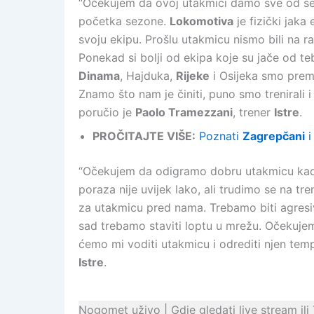
“Očekujem da ovoj utakmici damo sve od se
početka sezone.
Lokomotiva
je fizički jak
svoju ekipu. Prošlu utakmicu nismo bili na r
Ponekad si bolji od ekipa koje su jače od te
Dinama
, Hajduka,
Rijeke
i Osijeka smo prema
Znamo što nam je činiti, puno smo trenirali 
poručio je
Paolo Tramezzani
, trener
Istre
.
PROČITAJTE VIŠE:
Poznati
Zagrepčani
i
“Očekujem da odigramo dobru utakmicu kao 
poraza nije uvijek lako, ali trudimo se na tr
za utakmicu pred nama. Trebamo biti agresiv
sad trebamo staviti loptu u mrežu. Očekuje
ćemo mi voditi utakmicu i odrediti njen tem
Istre
.
Nogomet uživo | Gdje gledati live stream ili