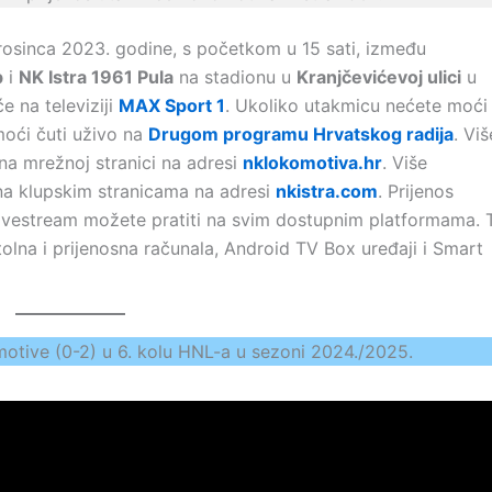
 prosinca 2023. godine, s početkom u 15 sati, između
b
i
NK Istra 1961 Pula
na stadionu u
Kranjčevićevoj ulici
u
e na televiziji
MAX Sport 1
. Ukoliko utakmicu nećete moći
moći čuti uživo na
Drugom programu Hrvatskog radija
. Viš
na mrežnoj stranici na adresi
nklokomotiva.hr
. Više
a klupskim stranicama na adresi
nkistra.com
. Prijenos
livestream možete pratiti na svim dostupnim platformama. 
 stolna i prijenosna računala, Android TV Box uređaji i Smart
motive (0-2) u 6. kolu HNL-a u sezoni 2024./2025.