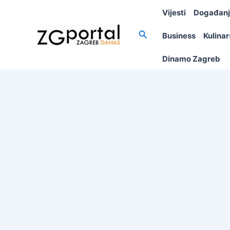
Skip
Vijesti
Događan
to
content
Search
Business
Kulina
Dinamo Zagreb