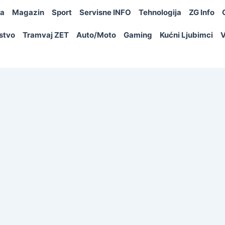
ja
Magazin
Sport
Servisne INFO
Tehnologija
ZG Info
rstvo
Tramvaj ZET
Auto/Moto
Gaming
Kućni Ljubimci
V