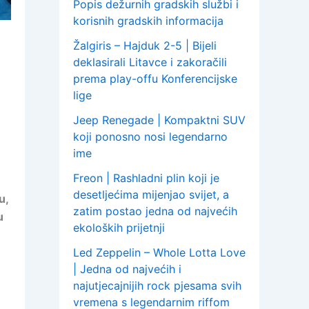
Popis dežurnih gradskih službi i
korisnih gradskih informacija
Žalgiris – Hajduk 2-5 | Bijeli
deklasirali Litavce i zakoračili
prema play-offu Konferencijske
lige
Jeep Renegade | Kompaktni SUV
koji ponosno nosi legendarno
ime
Freon | Rashladni plin koji je
desetljećima mijenjao svijet, a
u,
zatim postao jedna od najvećih
u
ekoloških prijetnji
Led Zeppelin – Whole Lotta Love
| Jedna od najvećih i
najutjecajnijih rock pjesama svih
vremena s legendarnim riffom