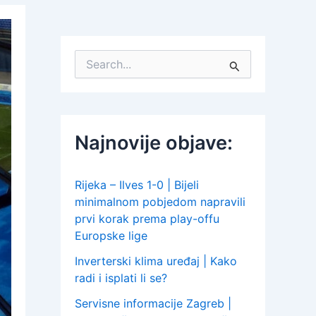
S
e
a
r
c
h
Najnovije objave:
f
o
r
:
Rijeka – Ilves 1-0 | Bijeli
minimalnom pobjedom napravili
prvi korak prema play-offu
Europske lige
Inverterski klima uređaj | Kako
radi i isplati li se?
Servisne informacije Zagreb |