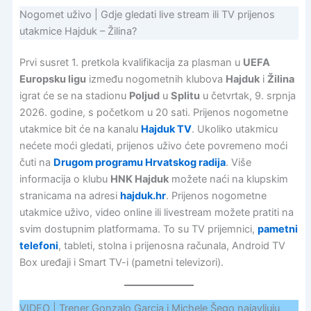
Nogomet uživo | Gdje gledati live stream ili TV prijenos
utakmice Hajduk – Žilina?
Prvi susret 1. pretkola kvalifikacija za plasman u
UEFA
Europsku ligu
između nogometnih klubova
Hajduk
i
Žilina
igrat će se na stadionu
Poljud
u
Splitu
u četvrtak, 9. srpnja
2026. godine, s početkom u 20 sati. Prijenos nogometne
utakmice bit će na kanalu
Hajduk TV
. Ukoliko utakmicu
nećete moći gledati, prijenos uživo ćete povremeno moći
čuti na
Drugom programu Hrvatskog radija
. Više
informacija o klubu
HNK Hajduk
možete naći na klupskim
stranicama na adresi
hajduk.hr
. Prijenos nogometne
utakmice uživo, video online ili livestream možete pratiti na
svim dostupnim platformama. To su TV prijemnici,
pametni
telefoni
, tableti, stolna i prijenosna računala, Android TV
Box uređaji i Smart TV-i (pametni televizori).
VIDEO | Trener Gonzalo Garcia i Michele Šego najavljuju