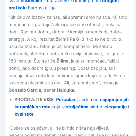
svladali
Slovake
i napravili veliki korak prema
drugom
pretkolu
Europske lige
“Bit će ovo izazov za nas, ali spremni smo na sve. Mi smo
momčad u izgradnji. Neke igrače smo otpustili, neki su
došli. Radimo dobro, dobra je kemija u momčadi, dobra
energija. A koji rezultat želim? Pa
6-0
, tko to ne bi volio.
Šalu na stranu, bitno je biti kompetitivan. Mi želimo
pobijediti, ali želimo pobijediti u dvije utakmice, jer igra se
180 minuta. Što se tiče
Žiline
, jaka su momčad, fizički
dobri, jako dobro igraju pressing. Dosta zabijaju, ali i
primaju. Imaju mlade talentirane igrače koji će rasti. Bit će
izazovna utakmica za nas. Ali, spremni smo”, rekao je
Gonzalo Garcia
, trener
Hajduka
.
PROČITAJTE VIŠE
:
Porculan
| Jedna od
najcjenjenijih
keramičkih vrsta
koja je
stoljećima
simbol
elegancije
i
kvalitete
“Dobro se osjećam, ali ne bi htio ništa najavljivati.
Generalno imam dobar osjećaj. Idemo dati sve od sebe pa