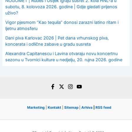
NOGOMET | Rudeš i Osijek igraju susret 2. kola HNL-a u
subotu, 8. kolovoza 2026. godine | Gdje gledati prijenos
uživo?
Vigor pjesmom “Kao tequila” donosi zarazni latino ritam i
ljetnu atmosferu
Dani piva Karlovac 2026 | Pet dana vrhunskog piva,
koncerata i odlične zabave u gradu susreta
Alexandra Capitanescu i Lavina otvaraju novu koncertnu
sezonu u Tvornici kulture u nedjelju, 20. rujna 2026. godine
Marketing
|
Kontakt
|
Sitemap
|
Arhiva
|
RSS feed