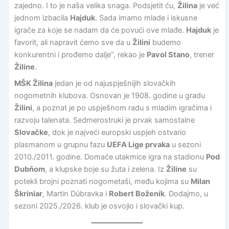
zajedno. I to je naša velika snaga. Podsjetit ću,
Žilina
je već
jednom izbacila
Hajduk
. Sada imamo mlade i iskusne
igrače za koje se nadam da će povući ove mlađe.
Hajduk
je
favorit, ali napravit ćemo sve da u
Žilini
budemo
konkurentni i prođemo dalje”, rekao je
Pavol Stano
, trener
Žiline
.
MŠK Žilina
jedan je od najuspješnijih slovačkih
nogometnih klubova. Osnovan je 1908. godine u gradu
Žilini
, a poznat je po uspješnom radu s mladim igračima i
razvoju talenata. Sedmerostruki je prvak samostalne
Slovačke
, dok je najveći europski uspjeh ostvario
plasmanom u grupnu fazu
UEFA Lige prvaka
u sezoni
2010./2011. godine. Domaće utakmice igra na stadionu
Pod
Dubňom
, a klupske boje su žuta i zelena. Iz
Žiline
su
potekli brojni poznati nogometaši, među kojima su
Milan
Škriniar
, Martin Dúbravka i
Robert Boženík
. Dodajmo, u
sezoni 2025./2026. klub je osvojio i slovački kup.