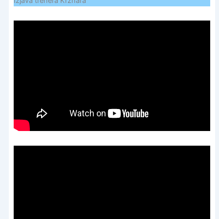
Izjava trenera Krznara