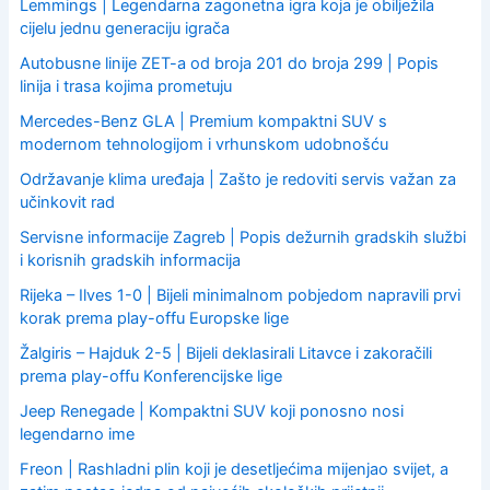
Lemmings | Legendarna zagonetna igra koja je obilježila
cijelu jednu generaciju igrača
Autobusne linije ZET-a od broja 201 do broja 299 | Popis
linija i trasa kojima prometuju
Mercedes-Benz GLA | Premium kompaktni SUV s
modernom tehnologijom i vrhunskom udobnošću
Održavanje klima uređaja | Zašto je redoviti servis važan za
učinkovit rad
Servisne informacije Zagreb | Popis dežurnih gradskih službi
i korisnih gradskih informacija
Rijeka – Ilves 1-0 | Bijeli minimalnom pobjedom napravili prvi
korak prema play-offu Europske lige
Žalgiris – Hajduk 2-5 | Bijeli deklasirali Litavce i zakoračili
prema play-offu Konferencijske lige
Jeep Renegade | Kompaktni SUV koji ponosno nosi
legendarno ime
Freon | Rashladni plin koji je desetljećima mijenjao svijet, a