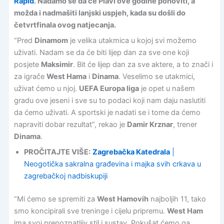
Rapid
. Nadamo se da će Plavi ove godine ponoviti, a
možda i nadmašiti lanjski uspjeh, kada su došli do
četvrtfinala ovog natjecanja.
“Pred
Dinamom
je velika utakmica u kojoj svi možemo
uživati. Nadam se da će biti lijep dan za sve one koji
posjete
Maksimir
. Bit će lijep dan za sve aktere, a to znači i
za igrače
West Hama
i
Dinama
. Veselimo se utakmici,
uživat ćemo u njoj.
UEFA Europa liga
je opet u našem
gradu ove jeseni i sve su to podaci koji nam daju naslutiti
da ćemo uživati. A sportski je nadati se i tome da ćemo
napraviti dobar rezultat”, rekao je
Damir Krznar
, trener
Dinama
.
PROČITAJTE VIŠE:
Zagrebačka Katedrala
|
Neogotička sakralna građevina i majka svih crkava u
zagrebačkoj nadbiskupiji
“Mi ćemo se spremiti za
West Hamovih
najboljih 11, tako
smo koncipirali sve treninge i cijelu pripremu.
West Ham
ima svoj prepoznatljiv stil i sustav. Pokušat ćemo ga