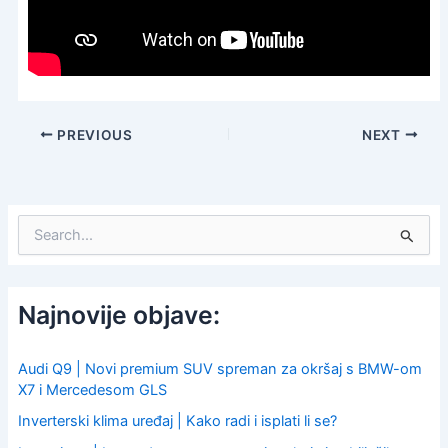
PREVIOUS
NEXT
S
e
a
r
c
Najnovije objave:
h
f
o
Audi Q9 | Novi premium SUV spreman za okršaj s BMW-om
r
X7 i Mercedesom GLS
:
Inverterski klima uređaj | Kako radi i isplati li se?