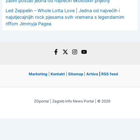
zatim postao jedna od najvećih ekoloških prijetnji
Led Zeppelin – Whole Lotta Love | Jedna od najvećih i
najutjecajnijih rock pjesama svih vremena s legendarnim
riffom Jimmyja Pagea
Marketing
|
Kontakt
|
Sitemap
|
Arhiva
|
RSS feed
ZGportal | Zagreb Info News Portal | © 2026