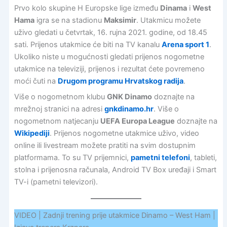
Prvo kolo skupine H Europske lige između
Dinama
i
West
Hama
igra se na stadionu
Maksimir
. Utakmicu možete
uživo gledati u četvrtak, 16. rujna 2021. godine, od 18.45
sati. Prijenos utakmice će biti na TV kanalu
Arena sport 1
.
Ukoliko niste u mogućnosti gledati prijenos nogometne
utakmice na televiziji, prijenos i rezultat ćete povremeno
moći čuti na
Drugom programu Hrvatskog radija
.
Više o nogometnom klubu
GNK Dinamo
doznajte na
mrežnoj stranici na adresi
gnkdinamo.hr
. Više o
nogometnom natjecanju
UEFA Europa League
doznajte na
Wikipediji
. Prijenos nogometne utakmice uživo, video
online ili livestream možete pratiti na svim dostupnim
platformama. To su TV prijemnici,
pametni telefoni
, tableti,
stolna i prijenosna računala, Android TV Box uređaji i Smart
TV-i (pametni televizori).
VIDEO | Zadnji trening prije utakmice Dinamo – West Ham |