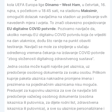
kola UEFA Europa lige
Dinamo – West Ham
, u četvrtak, 16.
rujna, s početkom u 18:45 sati, na stadionu
Maksimir
,
omogućiti dolazak navijačima na stadion uz poštivanje svih
navedenih mjera i uvjeta. To znači obavezno posjedovanje
EU digitalne COVID potvrde
. Pozivamo navijače da,
ukoliko nemaju EU digitalnu COVID potvrdu koja će vrijediti
na dan utakmice, dođu što ranije na punkt obaviti
testiranje. Navijači se mole za strpljenje u slučaju
određenog vremena čekanja na izdavanje COVID potvrde
“zbog složenosti digitalnog zdravstvenog sustava”.
Jedna osoba može kupiti najviše pet ulaznica, uz
predočenje osobnog dokumenta za svaku osobu. Prilikom
kupnje paketa ulaznica naknadne promjene imena i
prezimena na pojedinačnim ulaznicama nisu moguće.
Preduvjet za kupovinu ulaznica za sve će navijače biti
predočenje važećeg osobnog dokumenta (osobna
iskaznica ili putovnica, za dijete rodni list, zdravstvena
iskaznica ili putovnica), a sve su ulaznice personalizirane i