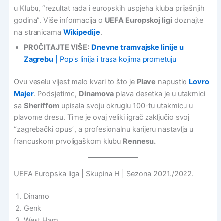
u Klubu, “rezultat rada i europskih uspjeha kluba prijašnjih
godina”. Više informacija o
UEFA Europskoj ligi
doznajte
na stranicama
Wikipedije
.
PROČITAJTE VIŠE:
Dnevne tramvajske linije u
Zagrebu
| Popis linija i trasa kojima prometuju
Ovu veselu vijest malo kvari to što je
Plave
napustio
Lovro
Majer
. Podsjetimo,
Dinamova
plava desetka je u utakmici
sa
Sheriffom
upisala svoju okruglu 100-tu utakmicu u
plavome dresu. Time je ovaj veliki igrač zaključio svoj
“zagrebački opus”, a profesionalnu karijeru nastavlja u
francuskom prvoligaškom klubu
Rennesu.
UEFA Europska liga | Skupina H | Sezona 2021./2022.
Dinamo
Genk
West Ham