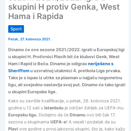
skupini H protiv Genka, West
Hama i Rapida
Sport
Petak, 27. kolovoza 2021.
Dinamo će ove sezone 2021./2022. igrati u Europskoj ligi
u skupini H. Protivnici Plavih bit će klubovi Genk, West
Ham i Rapid iz Beča. Dinamo je odigrao
neriješeno s
Sheriffom
u uzvratnoj utakmici 4. pretkola Lige prvaka.
Tako je s ispao iz utrke za plasman u najjaču nogometnu
ligu, ali svejedno nastavlja svoj put. Dinamo će tako igrati
u skupini Europske lige.
Kako su završile kvalifikacije, u petak, 26. kolovoza 2021.
godine u 12 sati u
Istanbulu
je održan ždrijeb za UEFA-inu
Europsku ligu
. Dodajmo da će
Dinamu
ovo biti čak 17.
sezona u skupinama
UEFA-e
! A veseli i podatak da su
Plavi
ove godine u prvoj jakosnoj skupini, što je, kako kažu