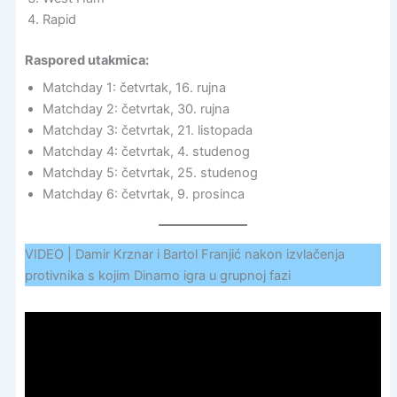
Rapid
Raspored utakmica:
Matchday 1: četvrtak, 16. rujna
Matchday 2: četvrtak, 30. rujna
Matchday 3: četvrtak, 21. listopada
Matchday 4: četvrtak, 4. studenog
Matchday 5: četvrtak, 25. studenog
Matchday 6: četvrtak, 9. prosinca
VIDEO | Damir Krznar i Bartol Franjić nakon izvlačenja
protivnika s kojim Dinamo igra u grupnoj fazi