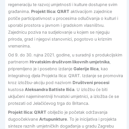
regeneraciju te razvoj umjetnosti i kulture dostupne svim
građanima.
Projekt Ilica: Q’ART
aktivacijom zajednice
potiče participativnost u procesima odlučivanja o kulturi i
uporabi prostora u javnom i gradskom vlasništvu.
Zajednicu poziva na sudjelovanje u kojem se njeguju
priroda, grad i njegovi stanovnici, pogotovo u kriznim
vremenima.
Od 9. do 30. rujna 2021. godine, u suradnji s produkcijskim
partnerom
Hrvatskim društvom likovnih umjetnika
,
pripremljeno je i posebno izdanje
Galerije Ilica
, kao
integralnog djela Projekta Ilica: Q’ART. Izdanje se promovira
kroz izložbu-akciju pod nazivom
Društveni procesi
kustosa
Aleksandra Battiste Ilića
. U izložbu će biti
uključeni najeminentniji hrvatski umjetnici, a izložba će se
protezati od Jelačićevog trga do Britanca.
Projekt Ilica: Q’ART
obilježio je početak održavanja
dugoočekivane
Artupunkture
. To je inicijativa i projekta
sinteze raznih umjetničkih događanja u gradu Zagrebu