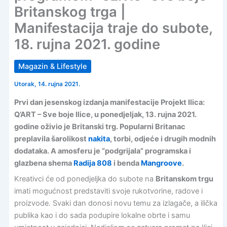
Britanskog trga |
Manifestacija traje do subote,
18. rujna 2021. godine
Magazin & Lifestyle
Utorak, 14. rujna 2021.
Prvi dan jesenskog izdanja manifestacije Projekt Ilica:
Q’ART – Sve boje Ilice, u ponedjeljak, 13. rujna 2021.
godine oživio je Britanski trg. Popularni Britanac
preplavila šarolikost
nakita
, torbi, odjeće i drugih modnih
dodataka. A amosferu je “podgrijala” programska i
glazbena shema
Radija 808
i benda
Mangroove
.
Kreativci će od ponedjeljka do subote na
Britanskom trgu
imati mogućnost predstaviti svoje rukotvorine, radove i
proizvode. Svaki dan donosi novu temu za izlagače, a ilička
publika kao i do sada podupire lokalne obrte i samu