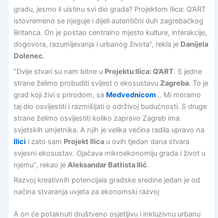
gradu, jesmo li uistinu svi dio grada? Projektom Ilica: Q’ART
istovremeno se njeguje i dijeli autentični duh zagrebačkog
Britanca. On je postao centralno mjesto kulture, interakcije,
dogovora, razumijevanja i urbanog života”, rekla je
Danijela
Dolenec
.
“Dvije stvari su nam bitne u
Projektu Ilica: Q’ART
. S jedne
strane želimo probuditi svijest o ekosustavu
Zagreba
. To je
grad koji živi s prirodom, sa
Medvednicom
… Mi moramo
taj dio osvijestiti i razmišljati o održivoj budućnosti. S druge
strane želimo osvijestiti koliko zapravo Zagreb ima
svjetskih umjetnika. A njih je velika većina radila upravo na
Ilici
i zato sam
Projekt Ilica
u ovih tjedan dana stvara
svjesni ekosustav. Ojačava mikroekonomiju grada i život u
njemu”, rekao je
Aleksandar Battista Ilić
.
Razvoj kreativnih potencijala gradske sredine jedan je od
načina stvaranja uvjeta za ekonomski razvoj
A on će potaknuti društveno osjetljivu i inkluzivnu urbanu