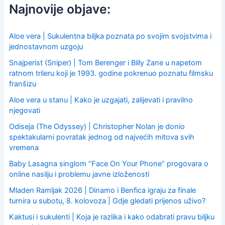
c
Najnovije objave:
h
f
o
Aloe vera | Sukulentna biljka poznata po svojim svojstvima i
r
jednostavnom uzgoju
:
Snajperist (Sniper) | Tom Berenger i Billy Zane u napetom
ratnom trileru koji je 1993. godine pokrenuo poznatu filmsku
franšizu
Aloe vera u stanu | Kako je uzgajati, zalijevati i pravilno
njegovati
Odiseja (The Odyssey) | Christopher Nolan je donio
spektakularni povratak jednog od najvećih mitova svih
vremena
Baby Lasagna singlom “Face On Your Phone” progovara o
online nasilju i problemu javne izloženosti
Mladen Ramljak 2026 | Dinamo i Benfica igraju za finale
turnira u subotu, 8. kolovoza | Gdje gledati prijenos uživo?
Kaktusi i sukulenti | Koja je razlika i kako odabrati pravu biljku