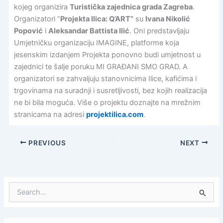
kojeg organizira
Turistička zajednica grada Zagreba
.
Organizatori “
Projekta Ilica: Q’ART”
su
Ivana Nikolić
Popović
i
Aleksandar Battista Ilić
. Oni predstavljaju
Umjetničku organizaciju IMAGINE, platforme koja
jesenskim izdanjem Projekta ponovno budi umjetnost u
zajednici te šalje poruku MI GRAĐANI SMO GRAD. A
organizatori se zahvaljuju stanovnicima Ilice, kafićima i
trgovinama na suradnji i susretljivosti, bez kojih realizacija
ne bi bila moguća. Više o projektu doznajte na mrežnim
stranicama na adresi
projektilica.com
.
PREVIOUS
NEXT
S
e
a
r