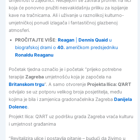
umjetnost u zajednici. Nedjeljom se zatvara promet na Ilici
koja će ponovno pružiti nesvakidašnju priliku za ispijanje
kave na tračnicama. Ali i uživanje u raznolikoj kulturno-
umjetničkoj ponudi izlagača i fantastičnoj glazbenoj
atmosferi.
PROČITAJTE VIŠE
:
Reagan
|
Dennis Quaid
u
biografskoj drami o
40.
američkom predsjedniku
Ronaldu Reaganu
Početak tjedna označio je i početak “prijeko potrebne
terapije
Zagreba
umjetnošću koja je započela na
Britanskom trgu
“. A samo otvorenje
Projekta Ilica: Q’ART
odvijalo se uz potporu velikog broja posjetitelja, među
kojima je bila i zamjenica gradonačelnika Zagreba
Danijela
Dolenec
.
Projekt Ilica: Q’ART uz podršku grada Zagreba vraća kulturu
i umjetnost građanima
“Revitalizira ulice i postavlja pitanje – budući da živimo u