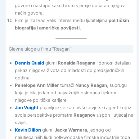
govore i nastupe kako bi što vjernije dočarao njegov
način govora.
Film je izazvao velik interes među ljubiteljima
političkih
biografija
i
američke povijesti
.
Glavne uloge u filmu “Reagan”:
Dennis Quaid
glumi
Ronalda Reagana
i donosi detaljan
prikaz njegova života od mladosti do predsjedničkih
godina.
Penelope Ann Miller
tumači
Nancy Reagan
, suprugu
koja je bila jedan od najvažnijih oslonaca tijekom
njegove političke karijere.
Jon Voight
pojavljuje se kao bivši sovjetski agent koji iz
svoje perspektive promatra
Reaganov
uspon i utjecaj na
svijet.
Kevin Dillon
glumi
Jacka Warnera
, jednog od
najutjecajnijih ljudi hollywoodske filmske industrije toga