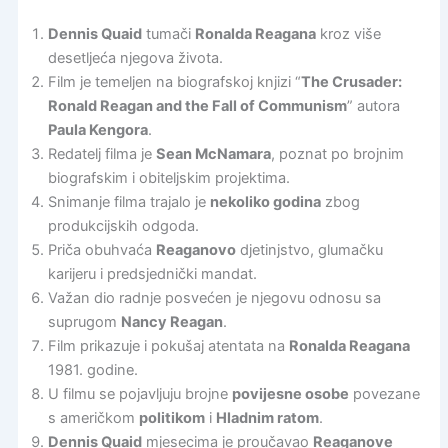
Dennis Quaid
tumači
Ronalda Reagana
kroz više
desetljeća njegova života.
Film je temeljen na biografskoj knjizi “
The Crusader:
Ronald Reagan and the Fall of Communism
” autora
Paula Kengora
.
Redatelj filma je
Sean McNamara
, poznat po brojnim
biografskim i obiteljskim projektima.
Snimanje filma trajalo je
nekoliko godina
zbog
produkcijskih odgoda.
Priča obuhvaća
Reaganovo
djetinjstvo, glumačku
karijeru i predsjednički mandat.
Važan dio radnje posvećen je njegovu odnosu sa
suprugom
Nancy Reagan
.
Film prikazuje i pokušaj atentata na
Ronalda Reagana
1981. godine.
U filmu se pojavljuju brojne
povijesne osobe
povezane
s američkom
politikom
i
Hladnim ratom
.
Dennis Quaid
mjesecima je proučavao
Reaganove