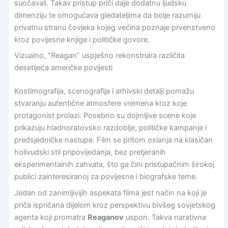
suočavali. Takav pristup priči daje dodatnu ljudsku
dimenziju te omogućava gledateljima da bolje razumiju
privatnu stranu čovjeka kojeg većina poznaje prvenstveno
kroz povijesne knjige i političke govore.
Vizualno, “Reagan” uspješno rekonstruira različita
desetljeća američke povijesti
Kostimografija, scenografija i arhivski detalji pomažu
stvaranju autentične atmosfere vremena kroz koje
protagonist prolazi. Posebno su dojmljive scene koje
prikazuju hladnoratovsko razdoblje, političke kampanje i
predsjedničke nastupe. Film se pritom oslanja na klasičan
holivudski stil pripovijedanja, bez pretjeranih
eksperimentalnih zahvata, što ga čini pristupačnim širokoj
publici zainteresiranoj za povijesne i biografske teme.
Jedan od zanimljivijih aspekata filma jest način na koji je
priča ispričana dijelom kroz perspektivu bivšeg sovjetskog
agenta koji promatra
Reaganov
uspon. Takva narativna