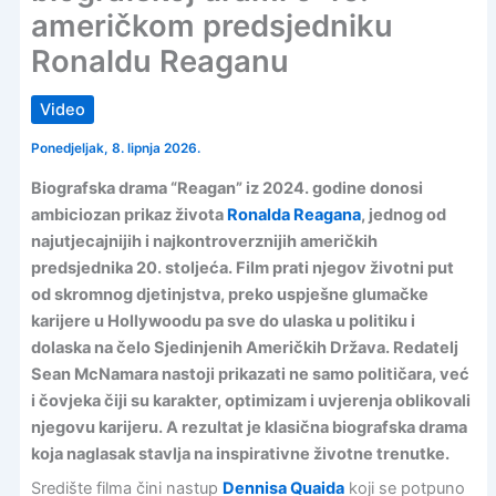
američkom predsjedniku
Ronaldu Reaganu
Video
Ponedjeljak, 8. lipnja 2026.
Biografska drama “Reagan” iz 2024. godine donosi
ambiciozan prikaz života
Ronalda Reagana
, jednog od
najutjecajnijih i najkontroverznijih američkih
predsjednika 20. stoljeća. Film prati njegov životni put
od skromnog djetinjstva, preko uspješne glumačke
karijere u Hollywoodu pa sve do ulaska u politiku i
dolaska na čelo Sjedinjenih Američkih Država. Redatelj
Sean McNamara nastoji prikazati ne samo političara, već
i čovjeka čiji su karakter, optimizam i uvjerenja oblikovali
njegovu karijeru. A rezultat je klasična biografska drama
koja naglasak stavlja na inspirativne životne trenutke.
Središte filma čini nastup
Dennisa Quaida
koji se potpuno