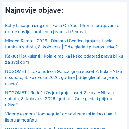
r
c
Najnovije objave:
h
f
o
Baby Lasagna singlom “Face On Your Phone” progovara o
r
online nasilju i problemu javne izloženosti
:
Mladen Ramljak 2026 | Dinamo i Benfica igraju za finale
turnira u subotu, 8. kolovoza | Gdje gledati prijenos uživo?
Kaktusi i sukulenti | Koja je razlika i kako odabrati pravu biljku
za svoj dom
NOGOMET | Lokomotiva i Gorica igraju susret 2. kola HNL-a
u subotu, 8. kolovoza 2026. godine | Gdje gledati prijenos
uživo?
NOGOMET | Rudeš i Osijek igraju susret 2. kola HNL-a u
subotu, 8. kolovoza 2026. godine | Gdje gledati prijenos
uživo?
Vigor pjesmom “Kao tequila” donosi zarazni latino ritam i
ljetnu atmosferu