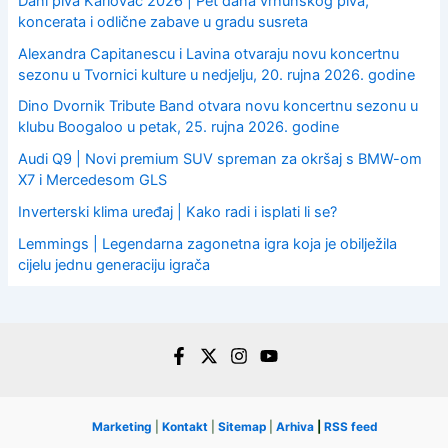
Dani piva Karlovac 2026 | Pet dana vrhunskog piva,
koncerata i odlične zabave u gradu susreta
Alexandra Capitanescu i Lavina otvaraju novu koncertnu
sezonu u Tvornici kulture u nedjelju, 20. rujna 2026. godine
Dino Dvornik Tribute Band otvara novu koncertnu sezonu u
klubu Boogaloo u petak, 25. rujna 2026. godine
Audi Q9 | Novi premium SUV spreman za okršaj s BMW-om
X7 i Mercedesom GLS
Inverterski klima uređaj | Kako radi i isplati li se?
Lemmings | Legendarna zagonetna igra koja je obilježila
cijelu jednu generaciju igrača
Marketing
|
Kontakt
|
Sitemap
|
Arhiva
|
RSS feed