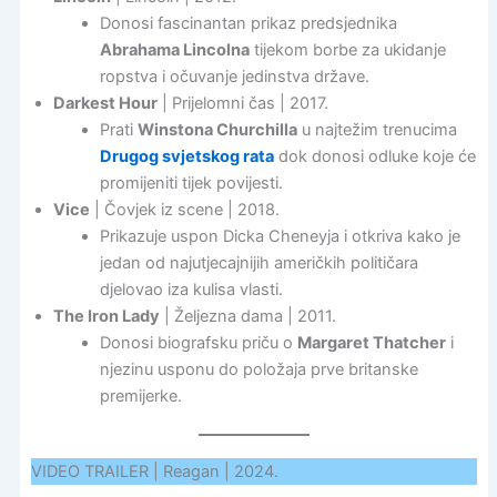
Donosi fascinantan prikaz predsjednika
Abrahama Lincolna
tijekom borbe za ukidanje
ropstva i očuvanje jedinstva države.
Darkest Hour
| Prijelomni čas | 2017.
Prati
Winstona Churchilla
u najtežim trenucima
Drugog svjetskog rata
dok donosi odluke koje će
promijeniti tijek povijesti.
Vice
| Čovjek iz scene | 2018.
Prikazuje uspon Dicka Cheneyja i otkriva kako je
jedan od najutjecajnijih američkih političara
djelovao iza kulisa vlasti.
The Iron Lady
| Željezna dama | 2011.
Donosi biografsku priču o
Margaret Thatcher
i
njezinu usponu do položaja prve britanske
premijerke.
VIDEO TRAILER | Reagan | 2024.