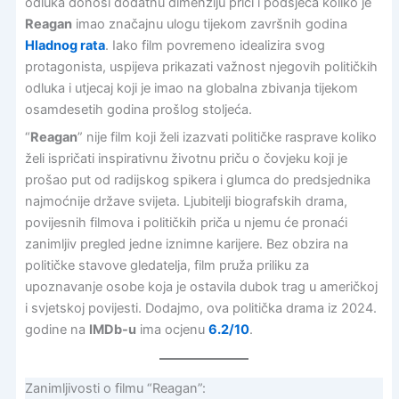
odluka donosi dodatnu dimenziju priči i podsjeća koliko je
Reagan
imao značajnu ulogu tijekom završnih godina
Hladnog rata
. Iako film povremeno idealizira svog
protagonista, uspijeva prikazati važnost njegovih političkih
odluka i utjecaj koji je imao na globalna zbivanja tijekom
osamdesetih godina prošlog stoljeća.
“
Reagan
” nije film koji želi izazvati političke rasprave koliko
želi ispričati inspirativnu životnu priču o čovjeku koji je
prošao put od radijskog spikera i glumca do predsjednika
najmoćnije države svijeta. Ljubitelji biografskih drama,
povijesnih filmova i političkih priča u njemu će pronaći
zanimljiv pregled jedne iznimne karijere. Bez obzira na
političke stavove gledatelja, film pruža priliku za
upoznavanje osobe koja je ostavila dubok trag u američkoj
i svjetskoj povijesti. Dodajmo, ova politička drama iz 2024.
godine na
IMDb-u
ima ocjenu
6.2/10
.
Zanimljivosti o filmu “Reagan”: