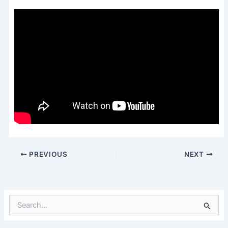
PREVIOUS
NEXT
S
e
a