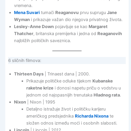
vremena.
Mena Suvari
tumači
Reaganovu
prvu suprugu
Jane
Wyman
i prikazuje važan dio njegova privatnog života.
Lesley-Anne Down
pojavljuje se kao
Margaret
Thatcher
, britanska premijerka i jedna od
Reaganovih
najbližih političkih saveznica.
6 sličnih filmova:
Thirteen Days
| Trinaest dana | 2000.
Prikazuje političke odluke tijekom
Kubanske
raketne krize
i donosi napetu priču o vodstvu u
jednom od najopasnijih trenutaka
Hladnog rata
.
Nixon
| Nixon | 1995
Detaljno istražuje život i političku karijeru
američkog predsjednika
Richarda Nixona
te
složen odnos između moći i osobnih slabosti.
Lincoln
| Lincoln | 2012.