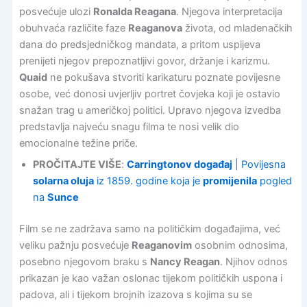
posvećuje ulozi
Ronalda Reagana
. Njegova interpretacija
obuhvaća različite faze
Reaganova
života, od mladenačkih
dana do predsjedničkog mandata, a pritom uspijeva
prenijeti njegov prepoznatljivi govor, držanje i karizmu.
Quaid
ne pokušava stvoriti karikaturu poznate povijesne
osobe, već donosi uvjerljiv portret čovjeka koji je ostavio
snažan trag u američkoj politici. Upravo njegova izvedba
predstavlja najveću snagu filma te nosi velik dio
emocionalne težine priče.
PROČITAJTE VIŠE
:
Carringtonov događaj
| Povijesna
solarna oluja
iz 1859. godine koja je
promijenila
pogled
na
Sunce
Film se ne zadržava samo na političkim događajima, već
veliku pažnju posvećuje
Reaganovim
osobnim odnosima,
posebno njegovom braku s
Nancy Reagan
. Njihov odnos
prikazan je kao važan oslonac tijekom političkih uspona i
padova, ali i tijekom brojnih izazova s kojima su se